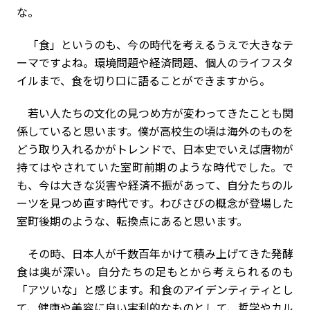
な。
「食」というのも、今の時代を考えるうえで大きなテ
ーマですよね。環境問題や経済問題、個人のライフスタ
イルまで、食を切り口に語ることができますから。
若い人たちの文化の見つめ方が変わってきたことも関
係していると思います。僕が高校生の頃は海外のものを
どう取り入れるかがトレンドで、日本史でいえば唐物が
持てはやされていた室町前期のような時代でした。で
も、今は大きな災害や経済不振があって、自分たちのル
ーツを見つめ直す時代です。わびさびの概念が登場した
室町後期のような、転換点にあると思います。
その時、日本人が千数百年かけて積み上げてきた発酵
食は奥が深い。自分たちの足もとから考えられるのも
「アツいな」と感じます。和食のアイデンティティとし
て、健康や美容に良い実利的なものとして、哲学やカル