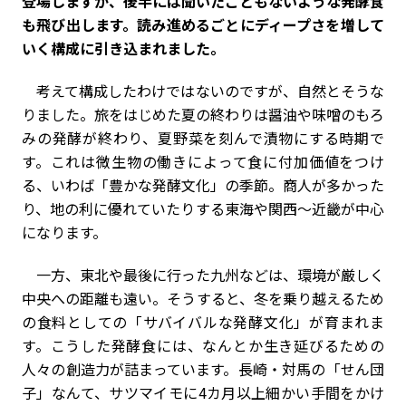
登場しますが、後半には聞いたこともないような発酵食
も飛び出します。読み進めるごとにディープさを増して
いく構成に引き込まれました。
考えて構成したわけではないのですが、自然とそうな
りました。旅をはじめた夏の終わりは醤油や味噌のもろ
みの発酵が終わり、夏野菜を刻んで漬物にする時期で
す。これは微生物の働きによって食に付加価値をつけ
る、いわば「豊かな発酵文化」の季節。商人が多かった
り、地の利に優れていたりする東海や関西〜近畿が中心
になります。
一方、東北や最後に行った九州などは、環境が厳しく
中央への距離も遠い。そうすると、冬を乗り越えるため
の食料としての「サバイバルな発酵文化」が育まれま
す。こうした発酵食には、なんとか生き延びるための
人々の創造力が詰まっています。長崎・対馬の「せん団
子」なんて、サツマイモに4カ月以上細かい手間をかけ