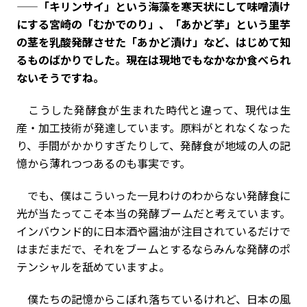
——「キリンサイ」という海藻を寒天状にして味噌漬け
にする宮崎の「むかでのり」、「あかど芋」という里芋
の茎を乳酸発酵させた「あかど漬け」など、はじめて知
るものばかりでした。現在は現地でもなかなか食べられ
ないそうですね。
こうした発酵食が生まれた時代と違って、現代は生
産・加工技術が発達しています。原料がとれなくなった
り、手間がかかりすぎたりして、発酵食が地域の人の記
憶から薄れつつあるのも事実です。
でも、僕はこういった一見わけのわからない発酵食に
光が当たってこそ本当の発酵ブームだと考えています。
インバウンド的に日本酒や醤油が注目されているだけで
はまだまだで、それをブームとするならみんな発酵のポ
テンシャルを舐めていますよ。
僕たちの記憶からこぼれ落ちているけれど、日本の風