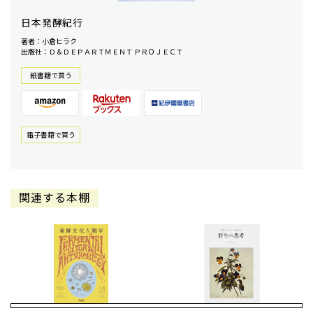
日本発酵紀行
著者：小倉ヒラク
出版社：Ｄ＆ＤＥＰＡＲＴＭＥＮＴ ＰＲＯＪＥＣＴ
紙書籍で買う
電⼦書籍で買う
関連する本棚