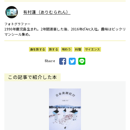
有村蓮（ありむられん）
フォトグラファー
1990年鹿児島生まれ。2年間渡豪した後、2016年d’Arc入社。趣味はビックリ
マンシール集め。
食を旅する
旅する
味わう
料理
サイエンス
Share
この記事で紹介した本