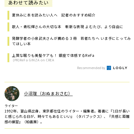
あわせて読みたい
夏休みに本を読みたい人へ 記者のおすすめ紹介
歌人・青松輝さんの大切な本 斬新な表現 よむたび、より自由に
発酵学者の小泉武夫さんが薦める３冊 若者たちへ いま手にとってみ
てほしい本
上質な眠りも美髪ケアも！ 銀座で体感するReFa
(PR)ReFa GINZA on CREA
Recommended by
小沼理（おぬまおさむ）
ライター
1992年、富山県出身、東京都在住のライター・編集者。著書に『1日が長い
と感じられる日が、時々でもあるといい』（タバブックス）、『共感と距離
感の練習』（柏書房）。