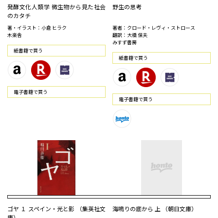
発酵文化人類学 微生物から見た社会
野生の思考
のカタチ
著・イラスト：小倉 ヒラク
著者：クロード・レヴィ・ストロース
木楽舎
翻訳：大橋 保夫
みすず書房
紙書籍で買う
紙書籍で買う
電⼦書籍で買う
電⼦書籍で買う
ゴヤ １ スペイン・光と影 （集英社文
海鳴りの底から 上 （朝日文庫）
庫）