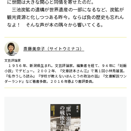
に世間は大きな関心と同情を寄せたのだ。
三池炭鉱の遺構が世界遺産の一部になるなど、炭鉱が
観光資源と化しつつある昨今。ならば負の歴史も忘れん
なよ！ そんな声が本の隅々から響いてくる。
斎藤美奈子（サイトウミナコ）
文芸評論家
１９５６年、新潟県生まれ。文芸評論家。編集者を経て、９４年に「妊娠
小説」でデビュー。２００２年、『文章読本さん江』で第１回小林秀雄賞。
『名作うしろ読み』『学校が教えないほんとうの政治の話』『文庫解説ワン
ダーランド』など著書多数。２０１６年春より書評委員。