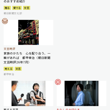
のおすすめ紹介
贈る
愛でる
文芸
朝日新聞文化部
文芸時評
家族のかたち 心を配り合う、一
瞬があれば 都甲幸治〈朝日新聞
文芸時評26年7月〉
考える
文芸
都甲幸治
旅する文学
わたしの大切な本