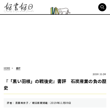
好書好日
HOME
書評
2019.11.09
『「黒い羽根」の戦後史』書評 石炭産業の負の歴
史
評者： 斎藤美奈子 ／ 朝⽇新聞掲載：2019年11月09日