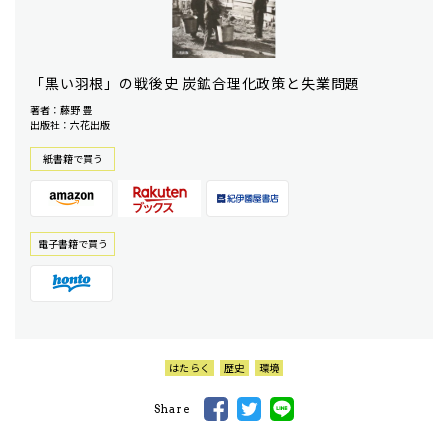
「黒い羽根」の戦後史 炭鉱合理化政策と失業問題
著者：藤野 豊
出版社：六花出版
紙書籍で買う
電⼦書籍で買う
はたらく
歴史
環境
Share