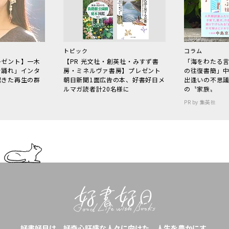
トピック
コラム
レゼント】一木
【PR 光文社・創英社・みすず書
「海をわたる
で踊れ」インタ
房・ミネルヴァ書房】プレゼント
の往復書簡」
起きた再生の群
朝日新聞1面広告の本、好書好日メ
出逢いの不思
ルマガ読者計20名様に
の〝家族〟
PR by 集英社
好書好日は、好奇心旺盛な人々に向けた、人生を豊かにす