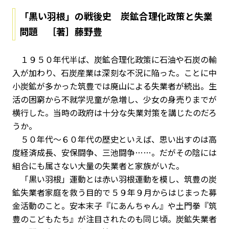
「黒い羽根」の戦後史 炭鉱合理化政策と失業
問題 ［著］藤野豊
１９５０年代半ば、炭鉱合理化政策に石油や石炭の輸
入が加わり、石炭産業は深刻な不況に陥った。ことに中
小炭鉱が多かった筑豊では廃山による失業者が続出。生
活の困窮から不就学児童が急増し、少女の身売りまでが
横行した。当時の政府は十分な失業対策を講じたのだろ
うか。
５０年代～６０年代の歴史といえば、思い出すのは高
度経済成長、安保闘争、三池闘争……。だがその陰には
組合にも属さない大量の失業者と家族がいた。
「黒い羽根」運動とは赤い羽根運動を模し、筑豊の炭
鉱失業者家庭を救う目的で５９年９月からはじまった募
金活動のこと。安本末子『にあんちゃん』や土門拳『筑
豊のこどもたち』が注目されたのも同じ頃。炭鉱失業者