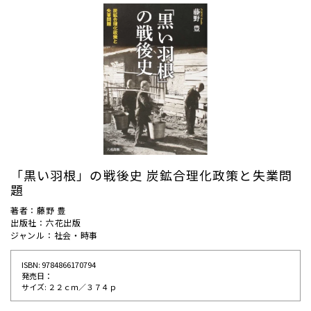
「黒い羽根」の戦後史 炭鉱合理化政策と失業問
題
著者：藤野 豊
出版社：六花出版
ジャンル：社会・時事
ISBN: 9784866170794
発売⽇：
サイズ: ２２ｃｍ／３７４ｐ