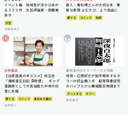
イベント編 地域性が浮かびあが
歌人・青松輝さんの大切な本 斬
る３５０作 文芸評論家・斎藤美
新な表現 よむたび、より自由に
奈子
愛でる
コミック
短歌
文芸
斎藤美奈子
谷原書店
朝宮運河のホラーワールド渉猟
【谷原店長のオススメ】桜玉吉
怪奇・幻想好きが拍手喝采するホ
「満喫漫玉日記 深夜便」 ギャグ
ラーの好企画３点 超常現象研究
漫画家としての苦悩経た中年の日
のバイブルから舞城版百物語まで
常に共感
ぞっとする
ホラー
愛でる
コミック
東日本大震災
朝宮運河
谷原章介