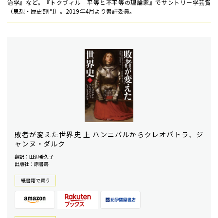
治学』など。『トクヴィル 平等と不平等の理論家』でサントリー学芸賞
（思想・歴史部門）。2019年4月より書評委員。
敗者が変えた世界史 上 ハンニバルからクレオパトラ、ジ
ャンヌ・ダルク
翻訳：田辺希久子
出版社：原書房
紙書籍で買う