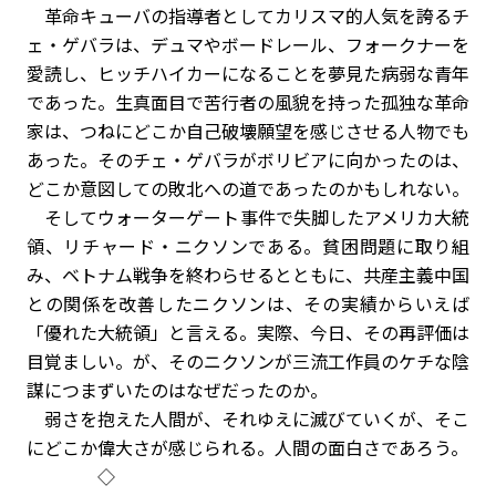
革命キューバの指導者としてカリスマ的人気を誇るチ
ェ・ゲバラは、デュマやボードレール、フォークナーを
愛読し、ヒッチハイカーになることを夢見た病弱な青年
であった。生真面目で苦行者の風貌を持った孤独な革命
家は、つねにどこか自己破壊願望を感じさせる人物でも
あった。そのチェ・ゲバラがボリビアに向かったのは、
どこか意図しての敗北への道であったのかもしれない。
そしてウォーターゲート事件で失脚したアメリカ大統
領、リチャード・ニクソンである。貧困問題に取り組
み、ベトナム戦争を終わらせるとともに、共産主義中国
との関係を改善したニクソンは、その実績からいえば
「優れた大統領」と言える。実際、今日、その再評価は
目覚ましい。が、そのニクソンが三流工作員のケチな陰
謀につまずいたのはなぜだったのか。
弱さを抱えた人間が、それゆえに滅びていくが、そこ
にどこか偉大さが感じられる。人間の面白さであろう。
◇