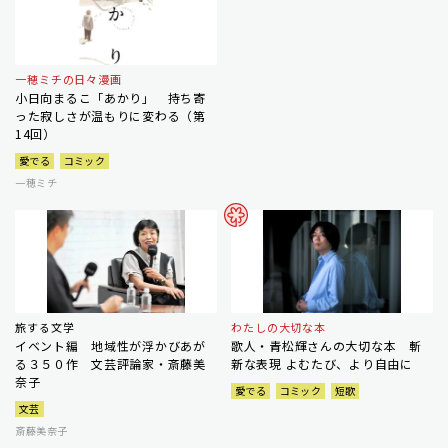
一穂ミチの日々漫画
小日向まるこ「あかり」 持ち寄
った寂しさが温もりに変わる（第
14回）
愛でる
コミック
一穂ミチ
旅する文学
わたしの大切な本
イベント編 地域性が浮かびあが
歌人・青松輝さんの大切な本 斬
る３５０作 文芸評論家・斎藤美
新な表現 よむたび、より自由に
奈子
愛でる
コミック
短歌
文芸
斎藤美奈子