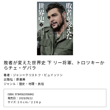
敗者が変えた世界史 下 リー将軍、トロツキーか
らチェ・ゲバラ
著者：ジャン＝クリストフ・ビュイッソン
出版社：原書房
ジャンル：歴史・地理・民俗
ISBN: 9784562056842
発売⽇： 2019/09/12
サイズ: ２０ｃｍ／２２６ｐ