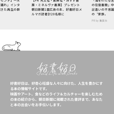
レゼント】一木
【PR 光文社・創英社・みすず書
「海をわたる
で踊れ」インタ
房・ミネルヴァ書房】プレゼント
の往復書簡」
起きた再生の群
朝日新聞1面広告の本、好書好日メ
出逢いの不思
ルマガ読者計20名様に
の〝家族〟
PR by 集英社
好書好日は、好奇心旺盛な人々に向けた、人生を豊かにす
る本の情報サイトです。
映画やアート、食などのライフ＆カルチャーを楽しむため
の本の紹介から、朝日新聞に掲載された書評まで、あなた
と本の出会いをお手伝いします。