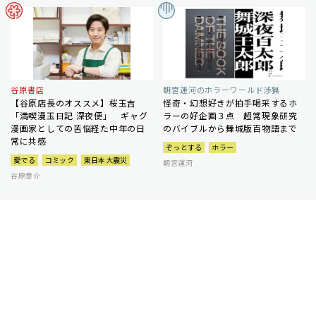
谷原書店
朝宮運河のホラーワールド渉猟
【谷原店長のオススメ】桜玉吉
怪奇・幻想好きが拍手喝采するホ
「満喫漫玉日記 深夜便」 ギャグ
ラーの好企画３点 超常現象研究
漫画家としての苦悩経た中年の日
のバイブルから舞城版百物語まで
常に共感
ぞっとする
ホラー
愛でる
コミック
東日本大震災
朝宮運河
谷原章介