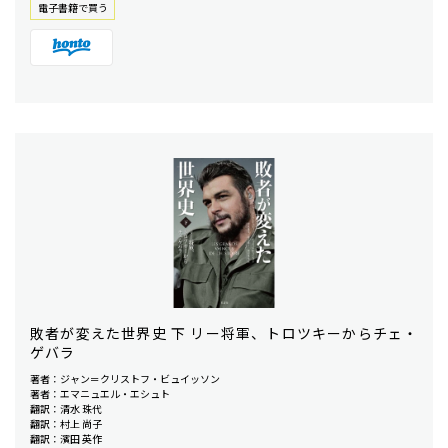
電⼦書籍で買う
敗者が変えた世界史 下 リー将軍、トロツキーからチェ・
ゲバラ
著者：ジャン＝クリストフ・ビュイッソン
著者：エマニュエル・エシュト
翻訳：清水 珠代
翻訳：村上 尚子
翻訳：濱田 英作