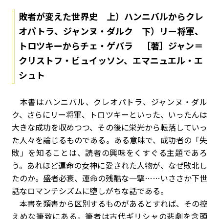
敗者が変えた世界史 上）ハンニバルからクレ
オパトラ、ジャンヌ・ダルク 下）リー将軍、
トロツキーからチェ・ゲバラ ［著］ジャン＝
クリストフ・ビュイッソン、エマニュエル・エ
シュト
本書はハンニバル、クレオパトラ、ジャンヌ・ダル
ク、さらにリー将軍、トロツキーといった、いったんは
大きな成功を収めつつ、その後に栄光から転落していっ
た人々を論じるものである。ある意味で、成功者の「失
敗」を知ることは、読者の興味をくすぐる主題であろ
う。あれほど運命の女神に愛された人物が、なぜ敗北し
たのか。盛者必衰、運命の残酷な一撃……いささか下世
話なロマンチシズムに堕しがちな話である。
本書を類書から区別するものがあるとすれば、その控
えめな筆致にある。筆者は古代ギリシャの悲劇を念頭