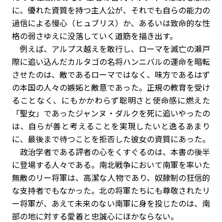
に、優れた資質を持つ主人公が、それでも自らの能力の
過信による慢心（ヒュブリス）か、あるいは致命的な性
格の弱さゆえに没落していく道筋を描き出す。
例えば、アルプス越えを敢行し、ローマを滅亡の瀬戸
際に追い込んだカルタゴの名将ハンニバルの運命を暗転
させたのは、敵であるローマではなく、味方であるはず
の本国の人々の嫉妬と敵意であった。正規の教育を受け
ることなく、にもかかわらず聡明さと使命感に燃えた
「聖女」であったジャンヌ・ダルクを死に追いやったの
は、自らが善と考えることを実現したいと逸るあまり
に、最後まで待つことを拒否した彼女の資質にあった。
政治学者である評者の心をくすぐるのは、本書の後半
に登場する人々である。南北戦争において南軍を率いた
無敵のリー将軍は、高潔な人物であり、奴隷制の狂信的
な支持者でもなかった。北の将軍たちにも尊敬されたリ
ー将軍が、あえて未来のない南軍に身を投じたのは、南
部の地に対する愛着と忠誠心にほかならない。