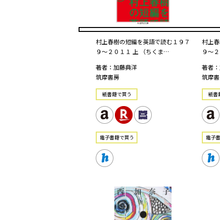
村上春樹の短編を英語で読む１９７
村上春
９〜２０１１ 上 （ちくま…
９〜２
著者：加藤典洋
著者：
筑摩書房
筑摩書
紙書籍で買う
紙書
電⼦書籍で買う
電⼦