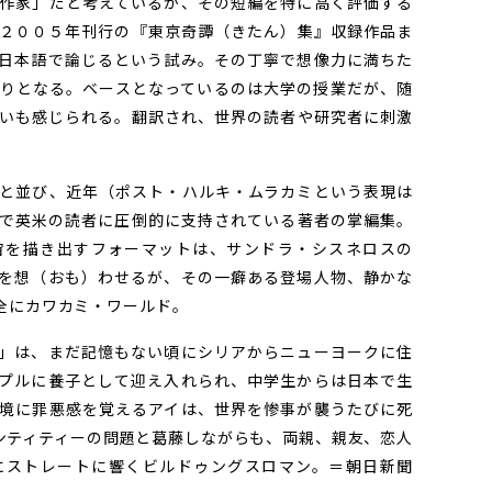
作家」だと考えているが、その短編を特に高く評価する
２００５年刊行の『東京奇譚（きたん）集』収録作品ま
日本語で論じるという試み。その丁寧で想像力に満ちた
りとなる。ベースとなっているのは大学の授業だが、随
いも感じられる。翻訳され、世界の読者や研究者に刺激
と並び、近年（ポスト・ハルキ・ムラカミという表現は
で英米の読者に圧倒的に支持されている著者の掌編集。
宙を描き出すフォーマットは、サンドラ・シスネロスの
を想（おも）わせるが、その一癖ある登場人物、静かな
全にカワカミ・ワールド。
」は、まだ記憶もない頃にシリアからニューヨークに住
プルに養子として迎え入れられ、中学生からは日本で生
境に罪悪感を覚えるアイは、世界を惨事が襲うたびに死
ンティティーの問題と葛藤しながらも、両親、親友、恋人
にストレートに響くビルドゥングスロマン。＝朝日新聞