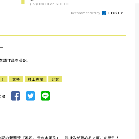
(PR)FINCHI on GOETHE
Recommended by
）
日本語作品を英訳。
刊！
文芸
村上春樹
少女
re
小説の新潮流「嗚呼、元の木阿弥」 武川佑が薦める文庫この新刊！