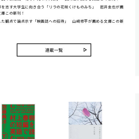
師を志す大学生に向き合う「リラの花咲くけものみち」 岩井圭也が薦
文庫この新刊！
した観点で論点示す「映画誌への招待」 山﨑修平が薦める文庫この新
連載一覧