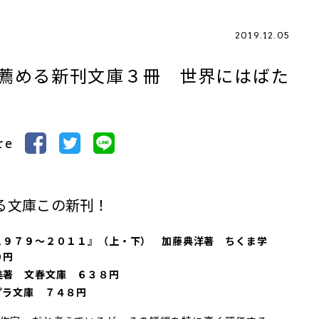
2019.12.05
薦める新刊文庫３冊 世界にはばた
re
る文庫この新刊！
１９７９～２０１１』（上・下） 加藤典洋著 ちくま学
０円
美著 文春文庫 ６３８円
プラ文庫 ７４８円