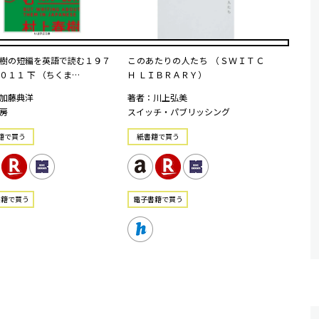
樹の短編を英語で読む１９７
このあたりの人たち （ＳＷＩＴＣ
０１１ 下 （ちくま…
Ｈ ＬＩＢＲＡＲＹ）
加藤典洋
著者：川上弘美
房
スイッチ・パブリッシング
籍で買う
紙書籍で買う
書籍で買う
電⼦書籍で買う