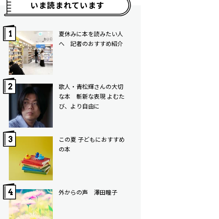
いま読まれています
夏休みに本を読みたい人
へ 記者のおすすめ紹介
歌人・青松輝さんの大切
な本 斬新な表現 よむた
び、より自由に
この夏 子どもにおすすめ
の本
外からの声 澤田瞳子