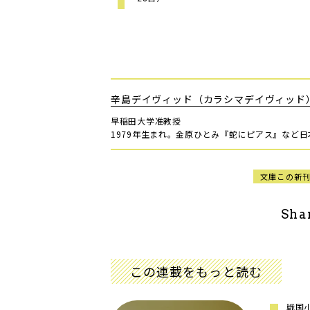
辛島デイヴィッド（カラシマデイヴィッド
早稲田大学准教授
1979年生まれ。金原ひとみ『蛇にピアス』など
文庫この新
Sha
この連載をもっと読む
戦国