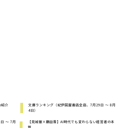
め紹介
文庫ランキング（紀伊国屋書店全店、7月29日 ～ 8月
4日）
 ～ 7月
【見城徹×藤田晋】AI時代でも変わらない経営者の本
質