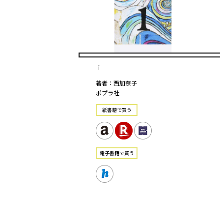
ｉ
著者：西加奈子
ポプラ社
紙書籍で買う
電⼦書籍で買う