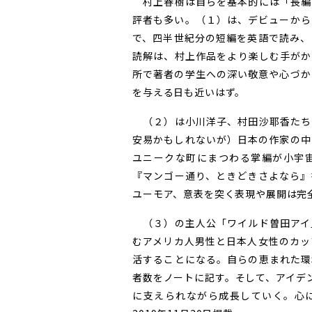
村上春樹は自らを基本的には「長編
評者も多い。（１）は、デビューから
で、四半世紀分の短編を英語で読み、
読解は、村上作品をより楽しむ手がか
所で著者の学生への深い敬意や心づか
を与える日も近いはず。
（２）は小川洋子、村田沙耶香たち
安易かもしれないが）日本の作家の中
ユニークな町にまつわる掌編が小宇
『マンゴー通り、ときどきさよなら』
ユーモア、意表を突く表現や展開は完
（３）の主人公「ワイルド曽田アイ
むアメリカ人男性と日本人女性のカッ
活することになる。自らの恵まれた環
者数をノートに記す。そして、アイデ
に支えられながら成長していく。心