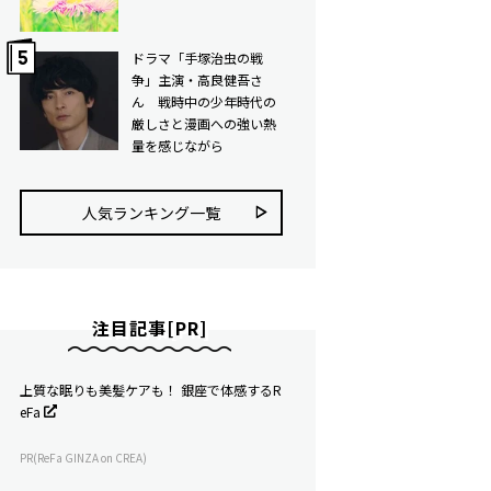
ドラマ「手塚治虫の戦
争」主演・高良健吾さ
ん 戦時中の少年時代の
厳しさと漫画への強い熱
量を感じながら
人気ランキング⼀覧
注目記事[PR]
上質な眠りも美髪ケアも！ 銀座で体感するR
eFa
PR(ReFa GINZA on CREA)