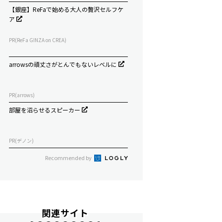
【銀座】ReFaで始める大人の贅沢セルフケ
ア
PR(ReFa GINZA on CREA)
arrowsの頑丈さがとんでもないレベルに
PR(arrows)
部屋を沼らせるスピーカー
PR(デノン)
Recommended by
関連サイト