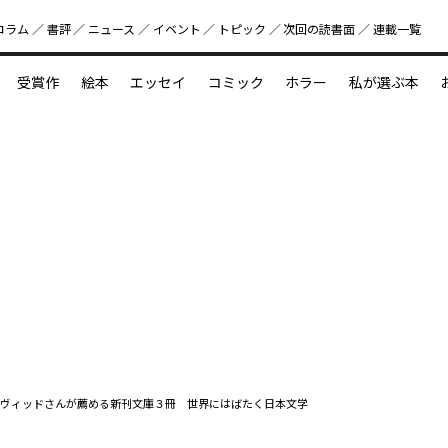
コラム
書評
ニュース
イベント
トピック
次回の読書⾯
連載一覧
好書好日
受賞作
絵本
エッセイ
コミック
ホラー
私が選ぶ本
？
えほん新定番
今めぐりたい児童文学の世界
図鑑の中の小宇宙
ヴィッドさんが薦める新刊文庫３冊 世界にはばたく日本文学