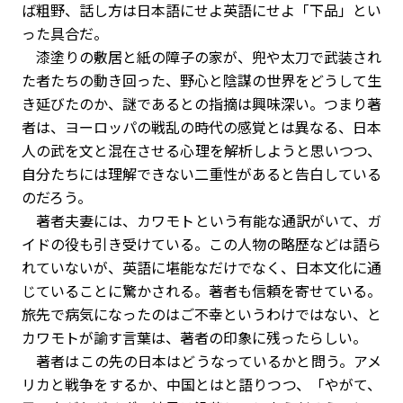
ば粗野、話し方は日本語にせよ英語にせよ「下品」とい
った具合だ。
漆塗りの敷居と紙の障子の家が、兜や太刀で武装され
た者たちの動き回った、野心と陰謀の世界をどうして生
き延びたのか、謎であるとの指摘は興味深い。つまり著
者は、ヨーロッパの戦乱の時代の感覚とは異なる、日本
人の武を文と混在させる心理を解析しようと思いつつ、
自分たちには理解できない二重性があると告白している
のだろう。
著者夫妻には、カワモトという有能な通訳がいて、ガ
イドの役も引き受けている。この人物の略歴などは語ら
れていないが、英語に堪能なだけでなく、日本文化に通
じていることに驚かされる。著者も信頼を寄せている。
旅先で病気になったのはご不幸というわけではない、と
カワモトが諭す言葉は、著者の印象に残ったらしい。
著者はこの先の日本はどうなっているかと問う。アメ
リカと戦争をするか、中国とはと語りつつ、「やがて、