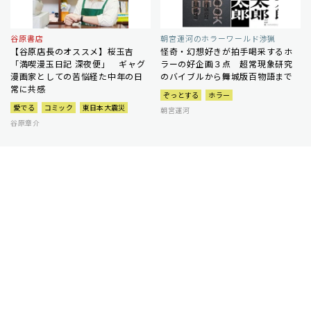
谷原書店
朝宮運河のホラーワールド渉猟
【谷原店長のオススメ】桜玉吉
怪奇・幻想好きが拍手喝采するホ
「満喫漫玉日記 深夜便」 ギャグ
ラーの好企画３点 超常現象研究
漫画家としての苦悩経た中年の日
のバイブルから舞城版百物語まで
常に共感
ぞっとする
ホラー
愛でる
コミック
東日本大震災
朝宮運河
谷原章介