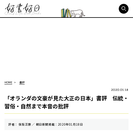
好書好日
HOME
書評
2020.01.18
「オランダの文豪が見た大正の日本」書評 伝統・
習俗・自然まで本音の批評
評者： 保阪正康 ／ 朝⽇新聞掲載：2020年01月18日