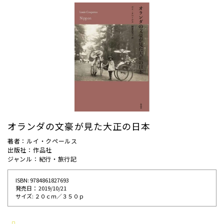
オランダの文豪が見た大正の日本
著者：ルイ・クペールス
出版社：作品社
ジャンル：紀行・旅行記
ISBN: 9784861827693
発売⽇： 2019/10/21
サイズ: ２０ｃｍ／３５０ｐ