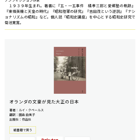
ノンフィクション作家
１９３９年生まれ。著書に『五・一五事件 橘孝三郎と愛郷塾の軌跡』
『東條英機と天皇の時代』『昭和陸軍の研究』『吉田茂という逆説』『ナシ
ョナリズムの昭和』など。個人誌「昭和史講座」を中心とする昭和史研究で
菊池寛賞。
オランダの文豪が見た大正の日本
著者：ルイ・クペールス
翻訳：國森 由美子
出版社：作品社
紙書籍で買う