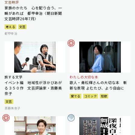
文芸時評
家族のかたち 心を配り合う、一
瞬があれば 都甲幸治〈朝日新聞
文芸時評26年7月〉
考える
文芸
都甲幸治
旅する文学
わたしの大切な本
イベント編 地域性が浮かびあが
歌人・青松輝さんの大切な本 斬
る３５０作 文芸評論家・斎藤美
新な表現 よむたび、より自由に
奈子
愛でる
コミック
短歌
文芸
斎藤美奈子