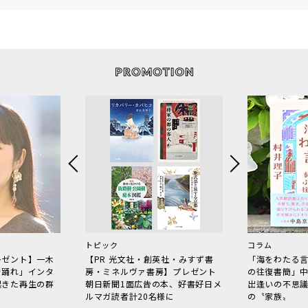
トピック
コラム
レゼント】一木
【PR 光文社・創英社・みすず書
「海をわたる
で踊れ」インタ
房・ミネルヴァ書房】プレゼント
の往復書簡」
起きた再生の群
朝日新聞1面広告の本、好書好日メ
出逢いの不思
ルマガ読者計20名様に
の〝家族〟