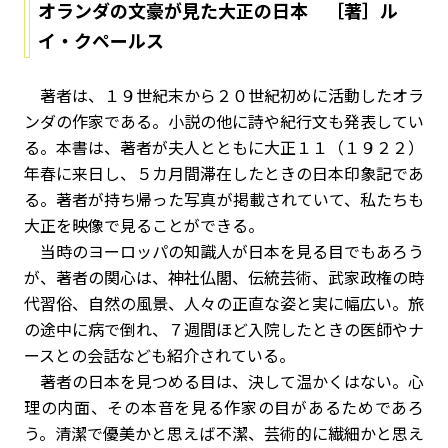
オランダの文豪が見た大正の日本 ［著］ル
イ・クペールス
著者は、１９世紀末から２０世紀初めに活動したオラ
ンダの作家である。小説の他に詩や紀行文も発表してい
る。本書は、著者が夫人とともに大正１１（１９２２）
年春に来日し、５カ月間滞在したときの日本印象記であ
る。著者が持ち帰った写真が掲載されていて、私たちも
大正を映像で見ることができる。
当時のヨーロッパの知識人が日本を見る目でもあろう
が、著者の関心は、神社仏閣、伝統芸術、武家政権の時
代習俗、自然の風景、人々の正直な姿と実に幅広い。旅
の途中に病で倒れ、７週間ほど入院したときの医師やナ
ースとの会話なども紹介されている。
著者の日本を見つめる目は、決して温かくはない。心
理の内面、その本音を見る作家の目があるためであろ
う。清潔で優美かと思えば不潔、芸術的に繊細かと思え