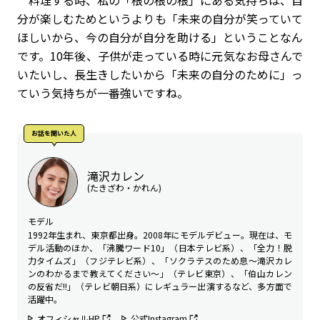
分が楽しむためというよりも「未来の自分が笑っていて
ほしいから、今の自分が自分を助ける」ということなん
です。10年後、子供が走っている時に元気なお母さんで
いたいし、長生きしたいから「未来の自分のために」っ
ていう気持ちが一番強いですね。
お話を聞いた⼈
滝沢カレン
(たきざわ・かれん)
モデル
1992年生まれ、東京都出身。2008年にモデルデビュー。現在は、モ
デル活動のほか、「沸騰ワード10」（日本テレビ系）、「全力！脱
力タイムズ」（フジテレビ系）、「ソクラテスのため息～滝沢カレ
ンのわかるまで教えてください～」（テレビ東京）、「伯山カレン
の反省だ!!」（テレビ朝日系）にレギュラー出演するなど、多方面で
活躍中。
オフィシャルHP
公式Instagram