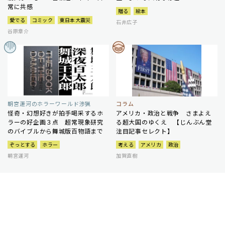
常に共感
贈る
絵本
愛でる
コミック
東日本大震災
石井広子
谷原章介
朝宮運河のホラーワールド渉猟
コラム
怪奇・幻想好きが拍手喝采するホ
アメリカ・政治と戦争 さまよえ
ラーの好企画３点 超常現象研究
る超大国のゆくえ 【じんぶん堂
のバイブルから舞城版百物語まで
注目記事セレクト】
ぞっとする
ホラー
考える
アメリカ
政治
朝宮運河
加賀直樹