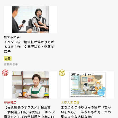
旅する文学
イベント編 地域性が浮かびあが
る３５０作 文芸評論家・斎藤美
奈子
文芸
斎藤美奈子
谷原書店
えほん新定番
【谷原店長のオススメ】桜玉吉
まなつ＆まふゆさんの絵本「君が
「満喫漫玉日記 深夜便」 ギャグ
いるから」 あなたも私も一つの
漫画家としての苦悩経た中年の日
星のような大切な存在