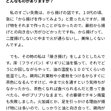
どんなものがありますか？
私のすごい失敗は、から揚げの話です。１0代の頃、
急に「から揚げを作ってみよう」と思ったんですが、揚
げ物をそれまで作ったことがなかったので、最初から揚
げとの向き合い方がひどかったですね。から揚げって、
二度揚げしないと中まで火が通らないし、美味しくない
んですよ。
でも、その時の私は「焼き揚げ」をしようとしたんで
す。床（フライパン）ギリギリに油を張って、それでど
うにか回しながらやって、油の温度も１００℃くらいの
低温でした。鶏肉に片栗粉や小麦粉をつけるからすぐに
茶色になるんですけど、中まで火を通すという気持ちが
なかったから、茶色くなれば食べられるんだと思って食
べたら、中がプリプリなままで。その要領でチキン南蛮
も失敗しました。火加減とか、足を引っかける理由が揚
げ物には多いので、しっかりと油と向き合って、鶏肉が