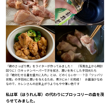
「鶏のさっぱり煮」をライターが作ってみました！ （写真左上から時計
回りに）①キッチンペーパーで汗を拭き、潤いを失くした手羽元たち
②「絶対むせる量を盛大に入れ」とは、どのくらいか……？③「ツッパリ
状態」の手羽元に潤いを与えるため、煮汁にin！④完成！ お醤油少なめ
なので、カレンさんの出来上がりよりもやや薄い色です
――私は草（ほうれん草）の代わりにブロッコリーの森を茂
らせてみました。