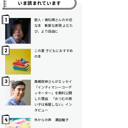
いま読まれています
歌人・青松輝さんの大切
な本 斬新な表現 よむた
び、より自由に
この夏 子どもにおすすめ
の本
髙嶋政伸さんがエッセイ
「インティマシーコーデ
ィネーター」を無料公開
した理由 「おつむの良
い子は長居しない」イン
タビュー
外からの声 澤田瞳子