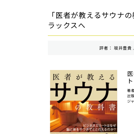
「医者が教えるサウナの
ラックスへ
評者： 坂井豊貴 
医
ト
著
出
ジ