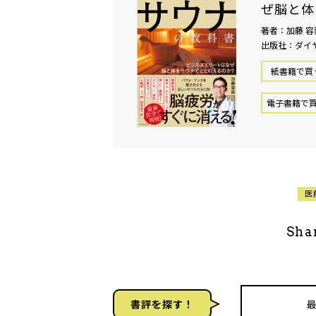
ぜ脳と体
著者：加藤 容
出版社：ダイ
紙書籍で買
電⼦書籍で
医
Sha
書評を探す！