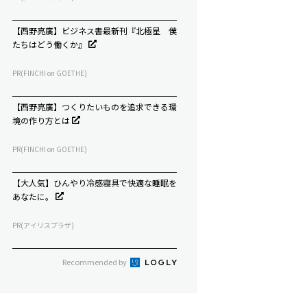
【西野亮廣】ビジネス書最新刊『北極星 僕
たちはどう働くか』
PR(FINCHI on GOETHE)
【西野亮廣】つくりたいものを追求できる環
境の作り方とは
PR(FINCHI on GOETHE)
【大人気】ひんやり冷感寝具で快適な睡眠を
あなたに。
PR(アイリスプラザ)
Recommended by