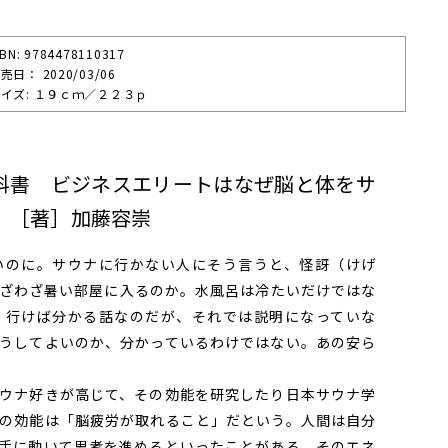
SBN: 9784478110317
売⽇： 2020/03/06
イズ: １９ｃｍ／２２３ｐ
科書 ビジネスエリートはなぜ脳と体をサ
 ［著］加藤容崇
のに。サウナに行かない人にそう言うと、怪訝（けげ
ざわざ暑い部屋に入るのか。水風呂は冷たいだけではな
。行けば分かる話なのだが、それでは説明になっていな
うしてよいのか、分かっているわけではない。あの安ら
。
ウナ好きが高じて、その効能を研究したり日本サウナ学
の効能は「脳疲労が取れること」だという。人間は自分
手に動いて思考を進めるといったことがある。そのエネ