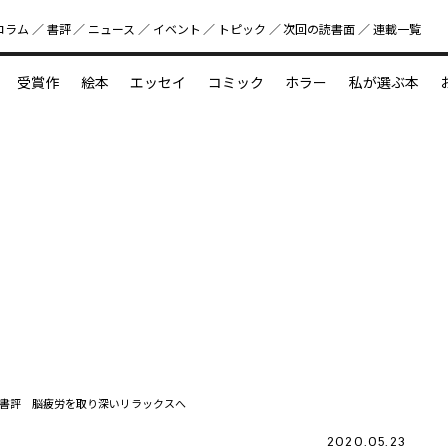
コラム
書評
ニュース
イベント
トピック
次回の読書⾯
連載一覧
好書好日
受賞作
絵本
エッセイ
コミック
ホラー
私が選ぶ本
？
えほん新定番
今めぐりたい児童文学の世界
図鑑の中の小宇宙
書評 脳疲労を取り深いリラックスへ
2020.05.23