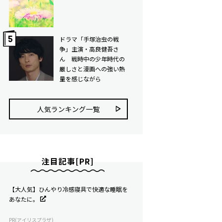
ドラマ「手塚治虫の戦
争」主演・高良健吾さ
ん 戦時中の少年時代の
厳しさと漫画への強い熱
量を感じながら
人気ランキング⼀覧
注目記事[PR]
【大人気】ひんやり冷感寝具で快適な睡眠を
あなたに。
PR(アイリスプラザ)