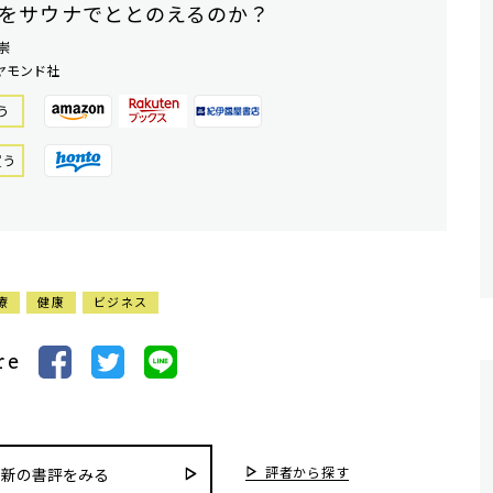
をサウナでととのえるのか？
崇
ヤモンド社
う
買う
療
健康
ビジネス
re
評者から探す
最新の書評をみる