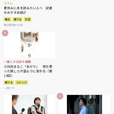
コラム
夏休みに本を読みたい人へ 記者
のおすすめ紹介
贈る
愛でる
文芸
朝日新聞文化部
一穂ミチの日々漫画
小日向まるこ「あかり」 持ち寄
った寂しさが温もりに変わる（第
14回）
愛でる
コミック
一穂ミチ