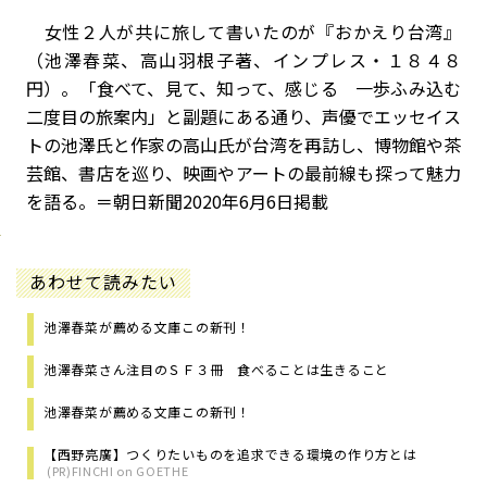
女性２人が共に旅して書いたのが『おかえり台湾』
（池澤春菜、高山羽根子著、インプレス・１８４８
円）。「食べて、見て、知って、感じる 一歩ふみ込む
二度目の旅案内」と副題にある通り、声優でエッセイス
トの池澤氏と作家の高山氏が台湾を再訪し、博物館や茶
芸館、書店を巡り、映画やアートの最前線も探って魅力
を語る。＝朝日新聞2020年6月6日掲載
あわせて読みたい
池澤春菜が薦める文庫この新刊！
池澤春菜さん注目のＳＦ３冊 食べることは生きること
池澤春菜が薦める文庫この新刊！
【西野亮廣】つくりたいものを追求できる環境の作り方とは
(PR)FINCHI on GOETHE