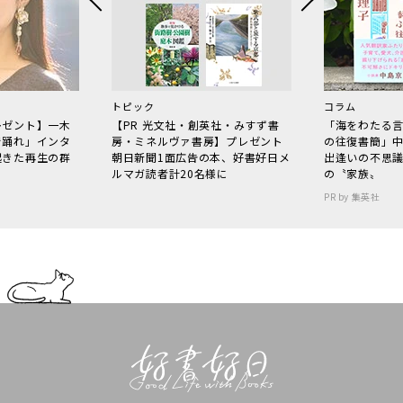
トピック
コラム
レゼント】一木
【PR 光文社・創英社・みすず書
「海をわたる
で踊れ」インタ
房・ミネルヴァ書房】プレゼント
の往復書簡」
起きた再生の群
朝日新聞1面広告の本、好書好日メ
出逢いの不思
ルマガ読者計20名様に
の〝家族〟
PR by 集英社