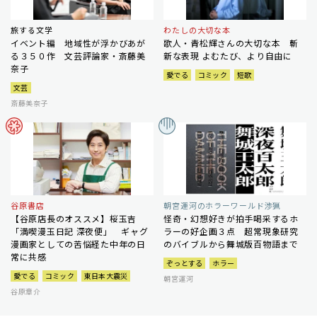
旅する文学
わたしの大切な本
イベント編 地域性が浮かびあが
歌人・青松輝さんの大切な本 斬
る３５０作 文芸評論家・斎藤美
新な表現 よむたび、より自由に
奈子
愛でる
コミック
短歌
文芸
斎藤美奈子
谷原書店
朝宮運河のホラーワールド渉猟
【谷原店長のオススメ】桜玉吉
怪奇・幻想好きが拍手喝采するホ
「満喫漫玉日記 深夜便」 ギャグ
ラーの好企画３点 超常現象研究
漫画家としての苦悩経た中年の日
のバイブルから舞城版百物語まで
常に共感
ぞっとする
ホラー
愛でる
コミック
東日本大震災
朝宮運河
谷原章介