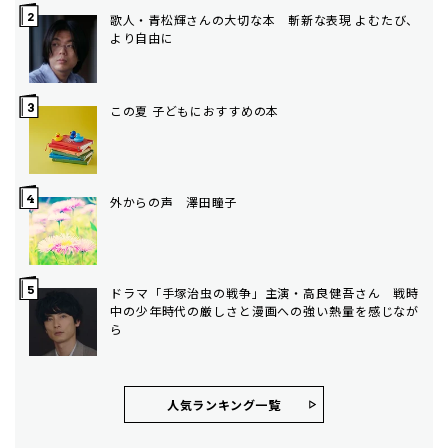
歌人・青松輝さんの大切な本 斬新な表現 よむたび、
より自由に
この夏 子どもにおすすめの本
外からの声 澤田瞳子
ドラマ「手塚治虫の戦争」主演・高良健吾さん 戦時
中の少年時代の厳しさと漫画への強い熱量を感じなが
ら
人気ランキング⼀覧