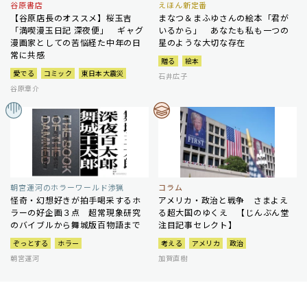
谷原書店
えほん新定番
【谷原店長のオススメ】桜玉吉
まなつ＆まふゆさんの絵本「君が
「満喫漫玉日記 深夜便」 ギャグ
いるから」 あなたも私も一つの
漫画家としての苦悩経た中年の日
星のような大切な存在
常に共感
贈る
絵本
愛でる
コミック
東日本大震災
石井広子
谷原章介
朝宮運河のホラーワールド渉猟
コラム
怪奇・幻想好きが拍手喝采するホ
アメリカ・政治と戦争 さまよえ
ラーの好企画３点 超常現象研究
る超大国のゆくえ 【じんぶん堂
のバイブルから舞城版百物語まで
注目記事セレクト】
ぞっとする
ホラー
考える
アメリカ
政治
朝宮運河
加賀直樹