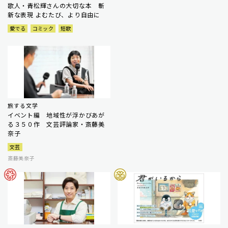
歌人・青松輝さんの大切な本 斬
新な表現 よむたび、より自由に
愛でる
コミック
短歌
旅する文学
イベント編 地域性が浮かびあが
る３５０作 文芸評論家・斎藤美
奈子
文芸
斎藤美奈子