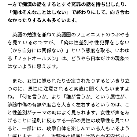
――一方で痴漢の話をするとすぐ冤罪の話を持ち出したり、
「俺はそんなことはしない」で終わりにして、向き合わ
なかったりする人も多くいます。
英語の勉強を兼ねて英語圏のフェミニストのつぶやき
を見ているのですが、「俺は性差別や性犯罪をしない
（から自分には関係ない）」という態度を取る、いわゆ
る「ノットオールメン」は、どうやら日本だけの現象で
はないように思えます。
また、女性に怒られたり否定されたりするといきり立
つのに、男性に注意されると素直に聞く人もいますよ
ね。「何を言うか」より「誰が言うか」という属性が、
誹謗中傷の有無や度合を大きく左右するというのは、こ
と性差別がテーマの時はよく見られます。女性が声をあ
げることに過剰に反応する一部の男性の攻撃性を見てい
ると、一部には、攻撃自体を楽しんでいる人もいるよう
に感じます。また、攻撃性の根底には恐れや不安があっ