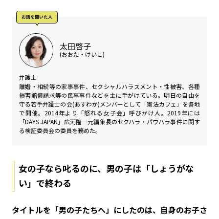
お話を聞いた⼈
太田啓子
(おおた・けいこ)
弁護士
離婚・相続等の家事事件、セクシャルハラスメント・性被害、各種
損害賠償請求等の民事事件などを主に手がけている。明日の自由を
守る若手弁護士の会(あすわか)メンバーとして「憲法カフェ」を各地
で開催。2014年より「怒れる女子会」呼びかけ人。2019年には
「DAYS JAPAN」広河隆一元編集長のセクハラ・パワハラ事件に関す
る検証委員会の委員を務めた。
女の子なら叱るのに、男の子は「しょうがな
い」で終わる
――タイトルを「男の子たちへ」にしたのは、自身のお子さ