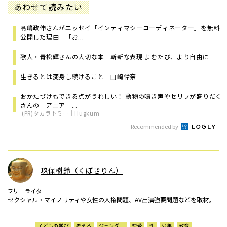
あわせて読みたい
髙嶋政伸さんがエッセイ「インティマシーコーディネーター」を無料
公開した理由 「お...
歌人・青松輝さんの大切な本 斬新な表現 よむたび、より自由に
生きるとは変身し続けること 山崎怜奈
おかたづけもできる点がうれしい！ 動物の鳴き声やセリフが盛りだく
さんの「アニア ...
(PR)タカラトミー｜Hugkum
Recommended by
玖保樹鈴（くぼきりん）
フリーライター
セクシャル・マイノリティや女性の人権問題、AV出演強要問題などを取材。
子どもの学び
考える
ジェンダー
恋愛
性
少年
教育