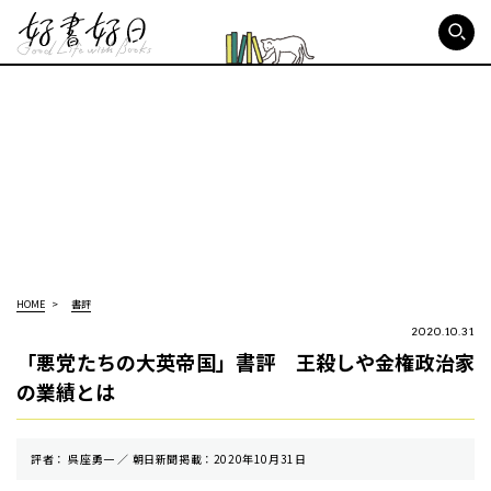
好書好日
HOME
書評
2020.10.31
「悪党たちの大英帝国」書評 王殺しや金権政治家
の業績とは
評者： 呉座勇一 ／ 朝⽇新聞掲載：2020年10月31日