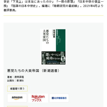
世史「下克上」は本当にあったのか』『一揆の原理』『日本中世の領主一
揆』『陰謀の日本中世史』。編著に『南朝研究の最前線』。2019年4月より
書評委員。
悪党たちの大英帝国 （新潮選書）
著者：君塚直隆
出版社：新潮社
紙書籍で買う