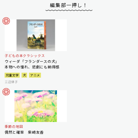
編集部一押し！
子どもの本クラシックス
ウィーダ「フランダースの犬」
本物への憧れ、悲劇にも納得感
児童文学
犬
アニメ
三辺律子
季節の地図
偶然と確率 柴崎友香