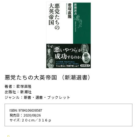
悪党たちの大英帝国 （新潮選書）
著者：君塚直隆
出版社：新潮社
ジャンル：新書・選書・ブックレット
ISBN: 9784106038587
発売⽇： 2020/08/26
サイズ: ２０ｃｍ／３１６ｐ