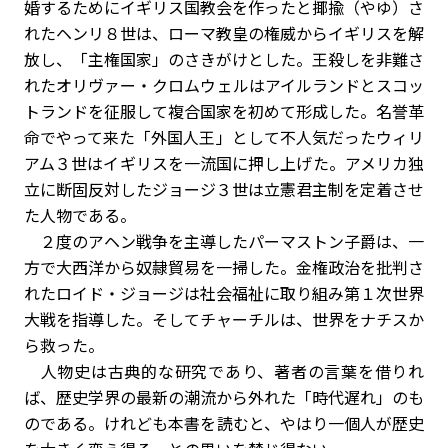
婚するためにイギリス国教会を作ったと揶揄（やゆ）さ
れたヘンリ８世は、ローマ教皇の権威からイギリスを解
放し、「主権国家」のさきがけとした。王殺しを非難さ
れたオリヴァー・クロムウェルはアイルランドとスコッ
トランドを征服して複合国家を初めて形成した。名誉革
命でやって来た「外国人王」として不人気だったウィリ
アム３世はイギリスを一流国に押し上げた。アメリカ独
立に断固反対したジョージ３世は立憲君主制を定着させ
た人物である。
２度のアヘン戦争を主導したパーマストン子爵は、一
方で大西洋から奴隷貿易を一掃した。金権政治を批判さ
れたロイド・ジョージは社会福祉に取り組み第１次世界
大戦を指導した。そしてチャーチルは、世界をナチスか
ら救った。
人物史は古典的な研究であり、著者の言葉を借りれ
ば、歴史学界の最新の潮流から外れた「時代遅れ」のも
のである。けれども本書を読むと、やはり一個人が歴史