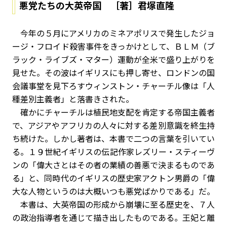
悪党たちの大英帝国 ［著］君塚直隆
今年の５月にアメリカのミネアポリスで発生したジョ
ージ・フロイド殺害事件をきっかけとして、ＢＬＭ（ブ
ラック・ライブズ・マター）運動が全米で盛り上がりを
見せた。その波はイギリスにも押し寄せ、ロンドンの国
会議事堂を見下ろすウィンストン・チャーチル像は「人
種差別主義者」と落書きされた。
確かにチャーチルは植民地支配を肯定する帝国主義者
で、アジアやアフリカの人々に対する差別意識を終生持
ち続けた。しかし著者は、本書で二つの言葉を引いてい
る。１９世紀イギリスの伝記作家レズリー・スティーヴ
ンの「偉大さとはその者の業績の善悪で決まるものであ
る」と、同時代のイギリスの歴史家アクトン男爵の「偉
大な人物というのは大概いつも悪党ばかりである」だ。
本書は、大英帝国の形成から崩壊に至る歴史を、７人
の政治指導者を通じて描き出したものである。王妃と離