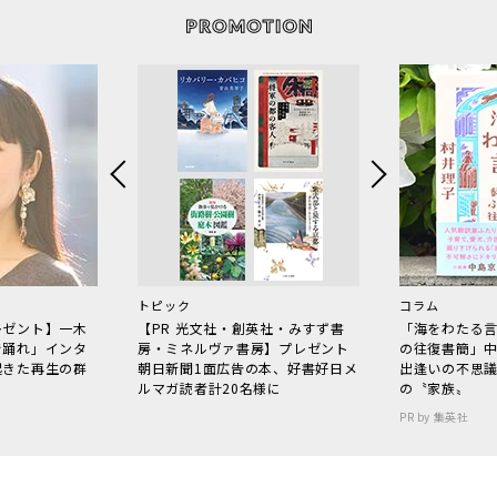
トピック
コラム
レゼント】一木
【PR 光文社・創英社・みすず書
「海をわたる
で踊れ」インタ
房・ミネルヴァ書房】プレゼント
の往復書簡」
起きた再生の群
朝日新聞1面広告の本、好書好日メ
出逢いの不思
ルマガ読者計20名様に
の〝家族〟
PR by 集英社