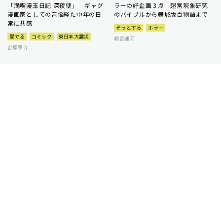
「満喫漫玉日記 深夜便」 ギャグ
ラーの好企画３点 超常現象研究
漫画家としての苦悩経た中年の日
のバイブルから舞城版百物語まで
常に共感
ぞっとする
ホラー
愛でる
コミック
東日本大震災
朝宮運河
谷原章介