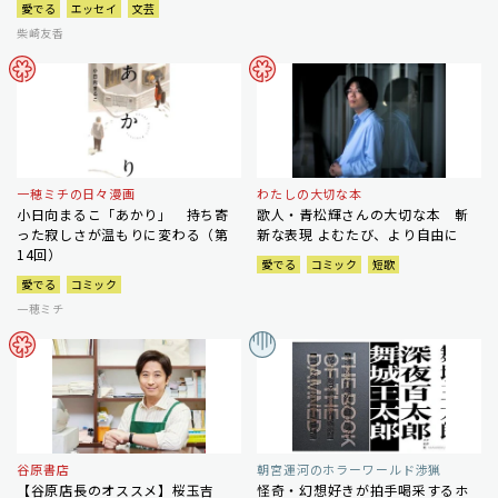
愛でる
エッセイ
文芸
柴崎友香
一穂ミチの日々漫画
わたしの大切な本
小日向まるこ「あかり」 持ち寄
歌人・青松輝さんの大切な本 斬
った寂しさが温もりに変わる（第
新な表現 よむたび、より自由に
14回）
愛でる
コミック
短歌
愛でる
コミック
一穂ミチ
谷原書店
朝宮運河のホラーワールド渉猟
【谷原店長のオススメ】桜玉吉
怪奇・幻想好きが拍手喝采するホ