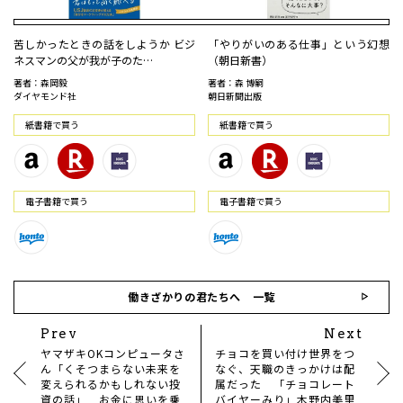
苦しかったときの話をしようか ビジ
「やりがいのある仕事」という幻想
ネスマンの父が我が子のた…
（朝日新書）
著者：森岡毅
著者：森 博嗣
ダイヤモンド社
朝日新聞出版
紙書籍で買う
紙書籍で買う
電⼦書籍で買う
電⼦書籍で買う
働きざかりの君たちへ 一覧
Prev
Next
ヤマザキOKコンピュータさ
チョコを買い付け世界をつ
ん「くそつまらない未来を
なぐ、天職のきっかけは配
変えられるかもしれない投
属だった 「チョコレート
資の話」 お金に思いを乗
バイヤーみり」木野内美里