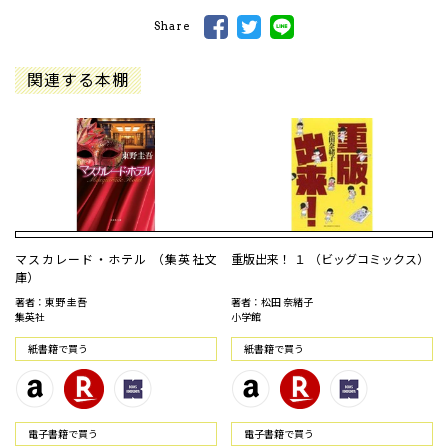
Share
関連する本棚
マスカレード・ホテル （集英社文
重版出来！ １ （ビッグコミックス）
庫）
著者：東野 圭吾
著者：松田 奈緒子
集英社
小学館
紙書籍で買う
紙書籍で買う
電⼦書籍で買う
電⼦書籍で買う