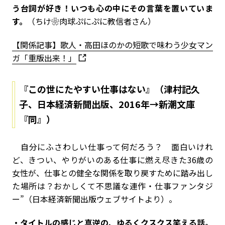
う台詞が好き！いつも心の中にその言葉を置いていま
す。
（ちけ❀肉球ぷにぷに教信者さん）
【関係記事】歌人・高田ほのかの短歌で味わう少女マン
ガ「重版出来！」
『この世にたやすい仕事はない』（津村記久
子、日本経済新聞出版、2016年→新潮文庫
『同』）
自分にふさわしい仕事って何だろう？ 面白いけれ
ど、きつい、やりがいのある仕事に燃え尽きた36歳の
女性が、仕事との健全な関係を取り戻すために踏み出し
た場所は？おかしくて不思議な連作・仕事ファンタジ
ー”（日本経済新聞出版ウェブサイトより）。
・タイトルの感じと真逆の、ゆるくクスクス笑える話。