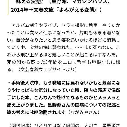
『蘇える変態』（星野源、マガジンハウス、
2014年→文春文庫『よみがえる変態』）
アルバム制作やライブ、ドラマ撮影に執筆。やりたか
ったことは次々と仕事になったが、片時も休まる暇がな
い。自分がなりたいと思う姿を追いかけるほどに消耗し
ていく中、突然の病に襲われた。……まだ死ねない。こ
れから飛び上がるほど嬉しいことが起こるはずなんだ。
死の淵から蘇った3年間をエロも哲学も垣根なしに綴
る。（文芸春秋ウェブサイトより）
・手術後入院中、もう職場には戻れないかもと気弱にな
りやけっぱちな気分になっていた時、院内の売店で偶然
手にした本。こんなんで挫けてなるものかとメラメラと
燃え上がりました。星野源さんの闘病についての記述と
彼の考えに叱咤激励されます
（ながみやさん）
【関係記事】ひとりではない瞬間の、大切さ 星野源さ