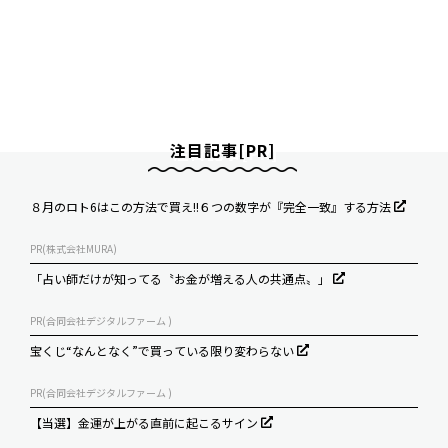
注目記事[PR]
８月のロト6はこの方法で買え!!６つの数字が『完全一致』する方法
PR(株式会社MURA)
「占い師だけが知ってる〝お金が増える人の共通点〟」
PR(合同会社デジタルファーム )
宝くじ“なんとなく”で買っている限り変わらない
PR(合同会社デジタルファーム )
【当選】金運が上がる直前に起こるサイン