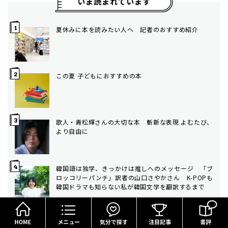
いま読まれています
夏休みに本を読みたい人へ 記者のおすすめ紹介
この夏 子どもにおすすめの本
歌人・青松輝さんの大切な本 斬新な表現 よむたび、
より自由に
韓国語は独学、きっかけは推しへのメッセージ 「ブ
ロッコリーパンチ」訳者の山口さやかさん K-POPも
韓国ドラマも知らない私が韓国文学を翻訳するまで
HOME
メニュー
気分で探す
ドラマ「手塚治虫の戦争」主演・高良健吾さん 戦時
中の少年時代の厳しさと漫画への強い熱量を感じなが