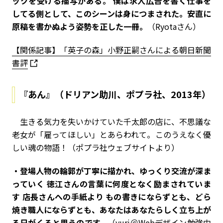
ックを受ける描写がある。 僕は求人広告を書く仕事を
してる側として、このシーンは身につまされた。安直に
原稿を書かぬよう姿勢を正した一冊。
（Ryotaさん）
【関係記事】「英子の森」小野正嗣さんによる朝日新聞
書評
『あん』（ドリアン助川、ポプラ社、2013年）
生きる気力を失いかけていた千太郎の店に、不思議な
老女が「雇ってほしい」とあらわれて――。このうえなく優
しい魂の物語！（ポプラ社ウェブサイトより）
・登場人物の輪郭が丁寧に描かれ、ゆっくり交流が深ま
っていく 徳江さんの言葉に何度となく励まされていま
す 店長さんへの手紙より もの書きにならずとも、どら
焼き職人にならずとも、あなたはあなたらしく立ち上が
る日がくると思うのです。
（yuri＠Webデザイン勉強中