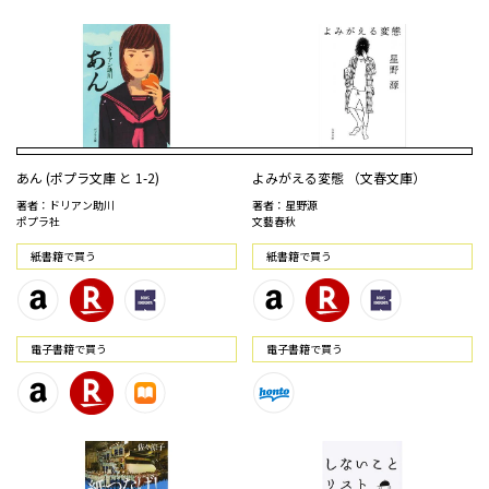
あん (ポプラ文庫 と 1-2)
よみがえる変態 （文春文庫）
著者：ドリアン助川
著者：星野源
ポプラ社
文藝春秋
紙書籍で買う
紙書籍で買う
電⼦書籍で買う
電⼦書籍で買う