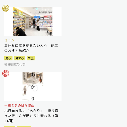
コラム
夏休みに本を読みたい人へ 記者
のおすすめ紹介
贈る
愛でる
文芸
朝日新聞文化部
一穂ミチの日々漫画
小日向まるこ「あかり」 持ち寄
った寂しさが温もりに変わる（第
14回）