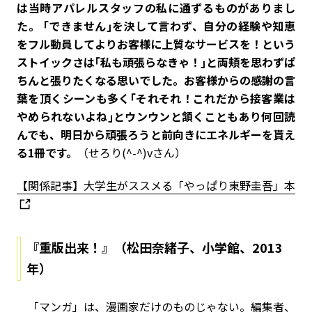
は当時アパレルスタッフの私に通ずるものがありまし
た。 ｢できません｣を決して言わず、自分の経験や知恵
をフル動員してよりお客様に上質なサービスを！という
ストイックさは｢私も頑張らなきゃ！｣と両頬を思わずぱ
ちんと張りたくなる思いでした。お客様からの感謝の言
葉を頂くシーンも多く｢それそれ！これだから接客業は
やめられないよね｣とウンウンと頷くこともあり何回読
んでも、明日から頑張ろうと前向きにエネルギーを貰え
る1冊です。
（せろり(^-^)vさん）
【関係記事】大学生がススメる「やっぱり東野圭吾」本
『重版出来！』（松田奈緒子、小学館、2013
年）
「マンガ」は、漫画家だけのものじゃない。編集者、