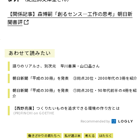
【関係記事】森博嗣「創るセンス―工作の思考」朝日新
聞書評
あわせて読みたい
語りのリアルさ、別次元 早川書房・山口晶さん
朝日新聞「平成の30冊」を発表 ③同点20位・2000年代の3冊を紹介
朝日新聞「平成の30冊」を発表 ①同点20位・90年代前半の4冊を紹
介
【西野亮廣】つくりたいものを追求できる環境の作り方とは
(PR)FINCHI on GOETHE
Recommended by
働きざかりの君たちへ
私が選ぶ本
考える
はたらく