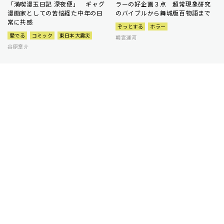
「満喫漫玉日記 深夜便」 ギャグ
ラーの好企画３点 超常現象研究
漫画家としての苦悩経た中年の日
のバイブルから舞城版百物語まで
常に共感
ぞっとする
ホラー
愛でる
コミック
東日本大震災
朝宮運河
谷原章介