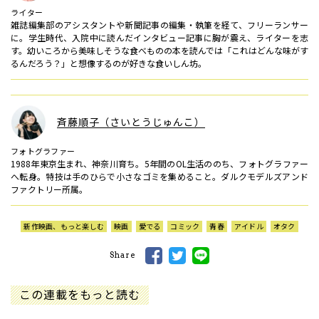
ライター
雑誌編集部のアシスタントや新聞記事の編集・執筆を経て、フリーランサー
に。学生時代、入院中に読んだインタビュー記事に胸が震え、ライターを志
す。幼いころから美味しそうな食べものの本を読んでは「これはどんな味がす
るんだろう？」と想像するのが好きな食いしん坊。
斉藤順子（さいとうじゅんこ）
フォトグラファー
1988年東京生まれ、神奈川育ち。5年間のOL生活ののち、フォトグラファー
へ転身。特技は手のひらで小さなゴミを集めること。ダルクモデルズアンド
ファクトリー所属。
新作映画、もっと楽しむ
映画
愛でる
コミック
青春
アイドル
オタク
Share
この連載をもっと読む