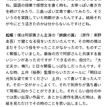
ね。国語の授業で感想文を書く時も、太宰っぽい書き方
を続けてみたり、三島っぽい文章で書いてみたり。そう
いうのを実践していた時期があったんですよ。結局それ
が今にどう活きたのかは分からないんですけどね。
松坂：
僕は阿部寛さん主演の「麒麟の翼」（原作：東野
圭吾）で鍵となる役をいただいたんです。その時の僕は
まだそういう役をやったことがなかったので、ものすご
く緊張していました。最後の方で阿部さんと共演する長
いシーンがあったのですが「できるのか、自分⁈」「大
丈夫か、俺⁈」と日々緊張しっぱなしだったんです。そ
んな時、土井（裕泰）監督からいただメールに「明日は
元気な姿で来てください 土井」って書いてあったんで
す。その一文がかっこよくて、それで気持ちが落ち着い
て現場に向かうことができました。それくらい自分の中
では思い出深い作品で、あとから原作を読んだ時は、表
紙を見ただけでその時のことを思い出しました。