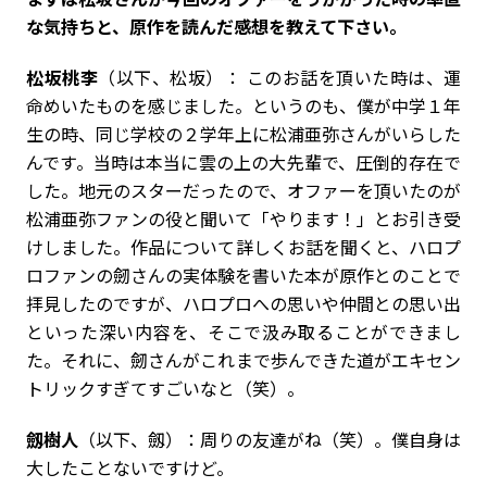
な気持ちと、原作を読んだ感想を教えて下さい。
松坂桃李
（以下、松坂）： このお話を頂いた時は、運
命めいたものを感じました。というのも、僕が中学１年
生の時、同じ学校の２学年上に松浦亜弥さんがいらした
んです。当時は本当に雲の上の大先輩で、圧倒的存在で
した。地元のスターだったので、オファーを頂いたのが
松浦亜弥ファンの役と聞いて「やります！」とお引き受
けしました。作品について詳しくお話を聞くと、ハロプ
ロファンの劒さんの実体験を書いた本が原作とのことで
拝見したのですが、ハロプロへの思いや仲間との思い出
といった深い内容を、そこで汲み取ることができまし
た。それに、劒さんがこれまで歩んできた道がエキセン
トリックすぎてすごいなと（笑）。
劔樹人
（以下、劔）：周りの友達がね（笑）。僕自身は
大したことないですけど。