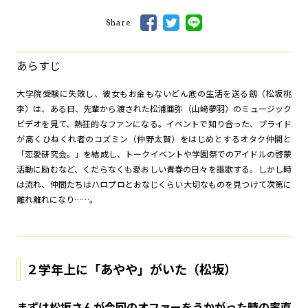
Share
あらすじ
大学院受験に失敗し、彼女もお金もないどん底の生活を送る劔（松坂桃
李）は、ある日、先輩から渡された松浦亜弥（山﨑夢羽）のミュージック
ビデオを見て、熱狂的なファンになる。イベントで知り合った、プライド
が高くひねくれ者のコズミン（仲野太賀）をはじめとするオタク仲間と
「恋愛研究会。」を結成し、トークイベントや学園祭でのアイドルの啓蒙
活動に励むなど、くだらなくも愛おしい青春の日々を謳歌する。しかし時
は流れ、仲間たちはハロプロとおなじくらい大切なものを見つけて次第に
離れ離れになり……。
２学年上に「あやや」がいた（松坂）
――まずは松坂さんが今回のオファーをうかがった時の率直