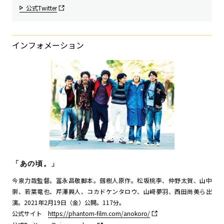
公式Twitter
インフォメーション
「あの頃。」
今泉力哉監督。冨永昌敬脚本。劔樹人原作。松坂桃李、仲野太賀、山中
崇、若葉竜也、芹澤興人、コカドケンタロウ、山﨑夢羽、西田尚美ら出
演。2021年2月19日（金）公開。117分。
公式サイト
https://phantom-film.com/anokoro/