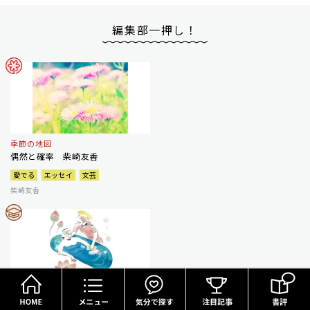
編集部一押し！
季節の地図
偶然と確率 柴崎友香
愛でる
エッセイ
文芸
柴崎友香
HOME
メニュー
気分で探す
信と疑のあいだ
見習いたい１００歳の達観 青来