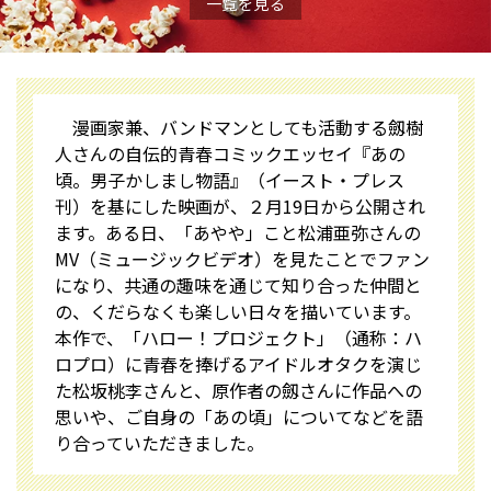
一覧を見る
漫画家兼、バンドマンとしても活動する劔樹
人さんの自伝的青春コミックエッセイ『あの
頃。男子かしまし物語』（イースト・プレス
刊）を基にした映画が、２月19日から公開され
ます。ある日、「あやや」こと松浦亜弥さんの
MV（ミュージックビデオ）を見たことでファン
になり、共通の趣味を通じて知り合った仲間と
の、くだらなくも楽しい日々を描いています。
本作で、「ハロー！プロジェクト」（通称：ハ
ロプロ）に青春を捧げるアイドルオタクを演じ
た松坂桃李さんと、原作者の劔さんに作品への
思いや、ご自身の「あの頃」についてなどを語
り合っていただきました。