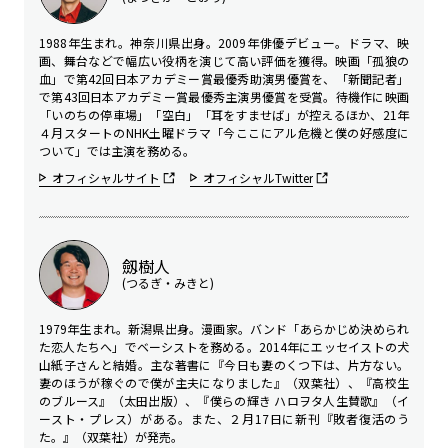
1988年生まれ。神奈川県出身。2009年俳優デビュー。ドラマ、映
画、舞台などで幅広い役柄を演じて高い評価を獲得。映画「孤狼の
血」で第42回日本アカデミー賞最優秀助演男優賞を、「新聞記者」
で第43回日本アカデミー賞最優秀主演男優賞を受賞。待機作に映画
「いのちの停車場」「空白」「耳をすませば」が控えるほか、21年
４月スタートのNHK土曜ドラマ「今ここにアル危機と僕の好感度に
ついて」では主演を務める。
オフィシャルサイト
オフィシャルTwitter
劔樹人
(つるぎ・みきと)
1979年生まれ。新潟県出身。漫画家。バンド「あらかじめ決められ
た恋人たちへ」でベーシストを務める。2014年にエッセイストの犬
山紙子さんと結婚。主な著書に『今日も妻のくつ下は、片方ない。
妻のほうが稼ぐので僕が主夫になりました』（双葉社）、『高校生
のブルース』（太田出版）、『僕らの輝き ハロヲタ人生賛歌』（イ
ースト・プレス）がある。また、２月17日に新刊『敗者復活のう
た。』（双葉社）が発売。