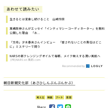
あわせて読みたい
生きるとは変身し続けること 山崎怜奈
髙嶋政伸さんがエッセイ「インティマシーコーディネーター」を無料
公開した理由 「お...
「方舟」夕木春央さんインビュー 「愛されないことの責任はどこ
に」ミステリーで問う
NARSの新クレンジングオイルで毎朝、メイク映えする潤い美肌へ
(PR)NARS on 美的.com
Recommended by
朝日新聞文化部（あさひしんぶんぶんかぶ）
考える
映画
アート
思想
Share