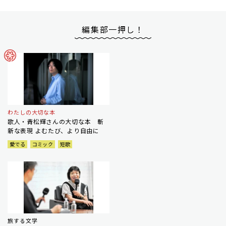
編集部一押し！
わたしの大切な本
歌人・青松輝さんの大切な本 斬
新な表現 よむたび、より自由に
愛でる
コミック
短歌
旅する文学