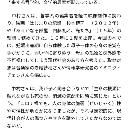
き来する哲学的、文学的思索が詰まっている。
中村さんは、哲学系の編集者を経て映像制作に携わ
り、映画「はじまりの記憶 杉本博司」（２０１２年）
や「あえかなる部屋 内藤礼と、光たち」（１５年）の
監督も務めてきた。１６年に１児を出産。今回の本で
は、妊娠出産期に自ら体験した母子一体の心身の感覚を
手がかりに、弱い命に寄り添う「母」の孤独と疎外感を
不可視化してしまう現代社会のあり方を考えた。取材対
象は音楽家の寺尾紗穂さんや情報学研究者のドミニク・
チェンさんら幅広い。
中村さんは、我が子と向き合うなかで「生命の根源に
触れながらも死の影、消滅の気配を同時に感じた」とい
う。「コロナ禍でも、人の身体の脆弱（ぜいじゃく）性
や可傷性が明らかになりましたが、それは逆説的に、現
代社会が人の傷つきやすさを疎外してきたからなのでは
ないか」