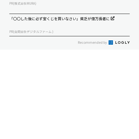
PR(株式会社MURA)
「〇〇した後に必ず宝くじを買いなさい」貧乏が億万長者に
PR(合同会社デジタルファーム )
Recommended by