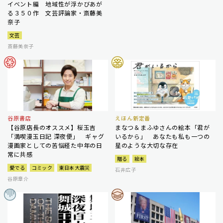
イベント編 地域性が浮かびあが
る３５０作 文芸評論家・斎藤美
奈子
文芸
斎藤美奈子
谷原書店
えほん新定番
【谷原店長のオススメ】桜玉吉
まなつ＆まふゆさんの絵本「君が
「満喫漫玉日記 深夜便」 ギャグ
いるから」 あなたも私も一つの
漫画家としての苦悩経た中年の日
星のような大切な存在
常に共感
贈る
絵本
愛でる
コミック
東日本大震災
石井広子
谷原章介