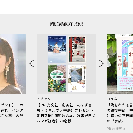
トピック
コラム
レゼント】一木
【PR 光文社・創英社・みすず書
「海をわたる
で踊れ」インタ
房・ミネルヴァ書房】プレゼント
の往復書簡」
起きた再生の群
朝日新聞1面広告の本、好書好日メ
出逢いの不思
ルマガ読者計20名様に
の〝家族〟
PR by 集英社