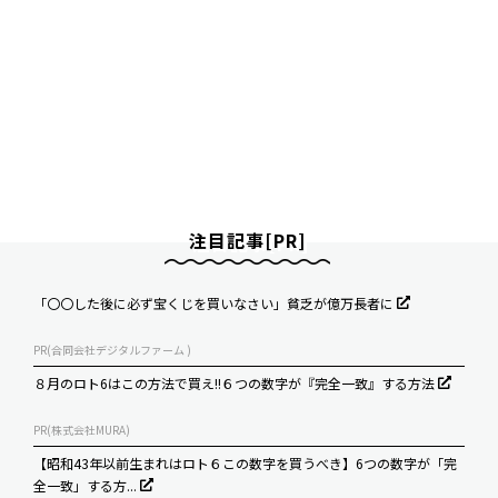
注目記事[PR]
「〇〇した後に必ず宝くじを買いなさい」貧乏が億万長者に
PR(合同会社デジタルファーム )
８月のロト6はこの方法で買え!!６つの数字が『完全一致』する方法
PR(株式会社MURA)
【昭和43年以前生まれはロト６この数字を買うべき】6つの数字が「完
全一致」する方...