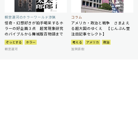
朝宮運河のホラーワールド渉猟
コラム
怪奇・幻想好きが拍手喝采するホ
アメリカ・政治と戦争 さまよえ
ラーの好企画３点 超常現象研究
る超大国のゆくえ 【じんぶん堂
のバイブルから舞城版百物語まで
注目記事セレクト】
ぞっとする
ホラー
考える
アメリカ
政治
朝宮運河
加賀直樹