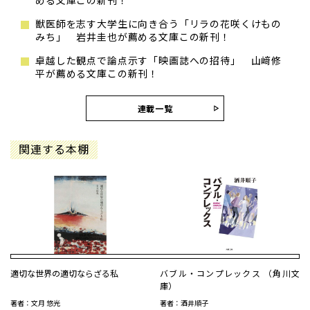
める文庫この新刊！
獣医師を志す大学生に向き合う「リラの花咲くけもの
みち」 岩井圭也が薦める文庫この新刊！
卓越した観点で論点示す「映画誌への招待」 山﨑修
平が薦める文庫この新刊！
連載一覧
関連する本棚
適切な世界の適切ならざる私
バブル・コンプレックス （角川文
庫）
著者：文月 悠光
著者：酒井順子