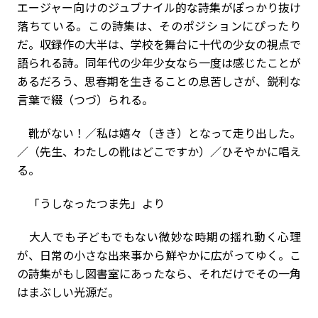
エージャー向けのジュブナイル的な詩集がぽっかり抜け
落ちている。この詩集は、そのポジションにぴったり
だ。収録作の大半は、学校を舞台に十代の少女の視点で
語られる詩。同年代の少年少女なら一度は感じたことが
あるだろう、思春期を生きることの息苦しさが、鋭利な
言葉で綴（つづ）られる。
靴がない！／私は嬉々（きき）となって走り出した。
／（先生、わたしの靴はどこですか）／ひそやかに唱え
る。
「うしなったつま先」より
大人でも子どもでもない微妙な時期の揺れ動く心理
が、日常の小さな出来事から鮮やかに広がってゆく。こ
の詩集がもし図書室にあったなら、それだけでその一角
はまぶしい光源だ。