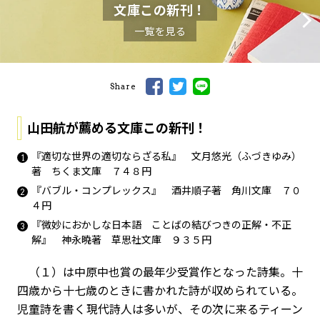
文庫この新刊！
一覧を見る
Share
山田航が薦める文庫この新刊！
『適切な世界の適切ならざる私』 文月悠光（ふづきゆみ）
著 ちくま文庫 ７４８円
『バブル・コンプレックス』 酒井順子著 角川文庫 ７０
４円
『微妙におかしな日本語 ことばの結びつきの正解・不正
解』 神永曉著 草思社文庫 ９３５円
（１）は中原中也賞の最年少受賞作となった詩集。十
四歳から十七歳のときに書かれた詩が収められている。
児童詩を書く現代詩人は多いが、その次に来るティーン