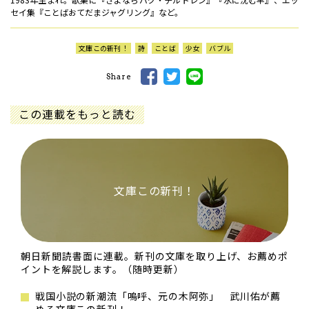
セイ集『ことばおてだまジャグリング』など。
文庫この新刊！
詩
ことば
少女
バブル
Share
この連載をもっと読む
文庫この新刊！
朝日新聞読書面に連載。新刊の文庫を取り上げ、お薦めポ
イントを解説します。（随時更新）
戦国小説の新潮流「嗚呼、元の木阿弥」 武川佑が薦