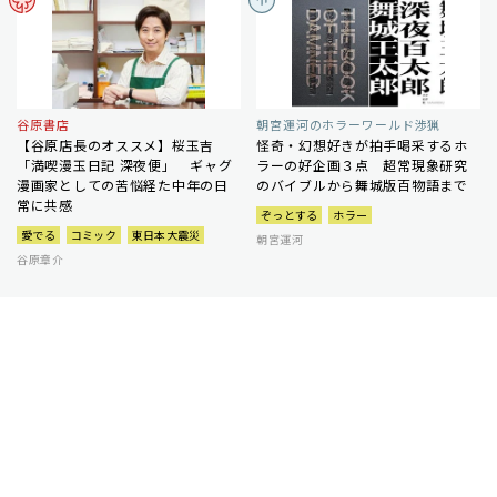
谷原書店
朝宮運河のホラーワールド渉猟
【谷原店長のオススメ】桜玉吉
怪奇・幻想好きが拍手喝采するホ
「満喫漫玉日記 深夜便」 ギャグ
ラーの好企画３点 超常現象研究
漫画家としての苦悩経た中年の日
のバイブルから舞城版百物語まで
常に共感
ぞっとする
ホラー
愛でる
コミック
東日本大震災
朝宮運河
谷原章介