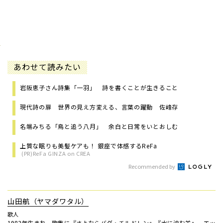
あわせて読みたい
岩阪恵子さん詩集「一羽」 詩を書くことが生きること
現代詩の扉 世界の見え方変える、言葉の躍動 佐峰存
名端みちる「鳥と追う八月」 余白と日常をいとおしむ
上質な眠りも美髪ケアも！ 銀座で体感するReFa
(PR)ReFa GINZA on CREA
Recommended by
山田航（ヤマダワタル）
歌人
1983年生まれ。歌集に『さよならバグ・チルドレン』『水に沈む羊』、エッ