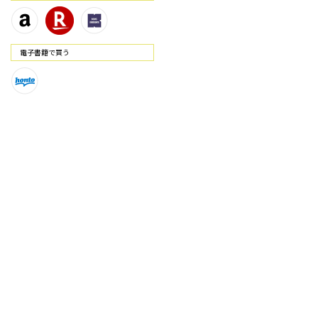
電⼦書籍で買う