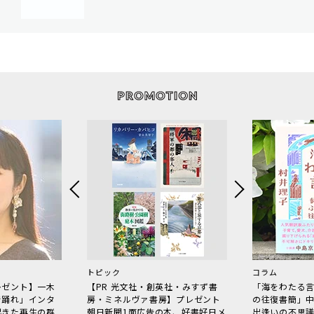
トピック
コラム
レゼント】一木
【PR 光文社・創英社・みすず書
「海をわたる
で踊れ」インタ
房・ミネルヴァ書房】プレゼント
の往復書簡」
起きた再生の群
朝日新聞1面広告の本、好書好日メ
出逢いの不思