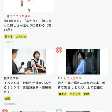
一穂ミチの日々漫画
小日向まるこ「あかり」 持ち寄
った寂しさが温もりに変わる（第
14回）
愛でる
コミック
一穂ミチ
旅する文学
わたしの大切な本
イベント編 地域性が浮かびあが
歌人・青松輝さんの大切な本 斬
る３５０作 文芸評論家・斎藤美
新な表現 よむたび、より自由に
奈子
愛でる
コミック
短歌
文芸
斎藤美奈子