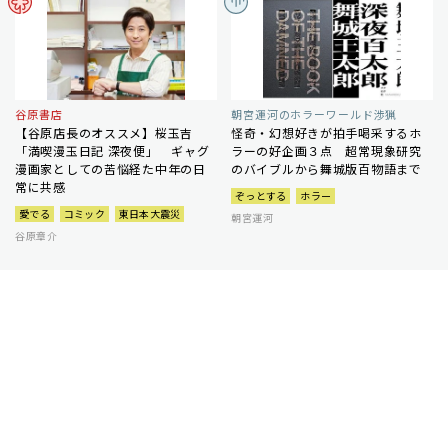
谷原書店
朝宮運河のホラーワールド渉猟
【谷原店長のオススメ】桜玉吉
怪奇・幻想好きが拍手喝采するホ
「満喫漫玉日記 深夜便」 ギャグ
ラーの好企画３点 超常現象研究
漫画家としての苦悩経た中年の日
のバイブルから舞城版百物語まで
常に共感
ぞっとする
ホラー
愛でる
コミック
東日本大震災
朝宮運河
谷原章介