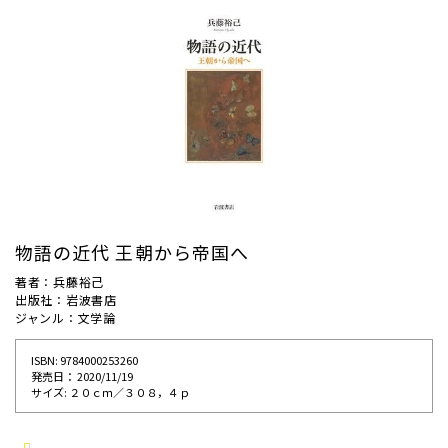
物語の近代 王朝から帝国へ
著者：兵藤裕己
出版社：岩波書店
ジャンル：文学論
ISBN: 9784000253260
発売⽇： 2020/11/19
サイズ: ２０ｃｍ／３０８，４ｐ