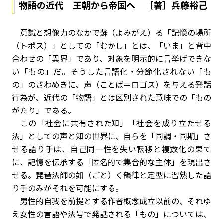
物語の近代 王朝から帝国へ ［著］兵藤裕己
意識と想像力のなかで蘇（よみがえ）る「記憶の場所
（トポス）」としての「むかし」とは、「いま」と背中
合わせの「異界」であり、対象を明示的に言挙げできな
い「もの」だ。そうした言語化・分節化されない「も
の」のざわめきに、声（ことば＝ロゴス）を与える発話
行為が、近代の「物語」とは区別された意味での「もの
がたり」である。
この「社会に共有された知」「社会を成り立たせる
法」としての声と知の世界に、自らを「同調・同期」さ
せる語り手は、自己同一性を失い転移と複数化の果て
に、記憶を伝承する「匿名的で集合的な主体」を現出さ
せる。琵琶法師の如（ごと）く韻律と定型に習熟した語
り手のみがそれを可能にする。
男性的自我を前提とする作者概念成立以前の、それゆ
え女性の言語や法号で発話される「もの」については、