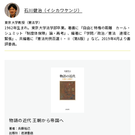
石川健治（イシカワケンジ）
東京大学教授（憲法学）
1962年生まれ。東京大学法学部卒業。著書に『自由と特権の距離 カール・
シュミット「制度体保障」論・再考』、編著に『学問／政治／憲法 連環と
緊張』、共編著に『憲法判例百選Ⅰ・Ⅱ（第6版）』など。2019年4月より書
評委員。
物語の近代 王朝から帝国へ
著者：兵藤裕己
出版社：岩波書店