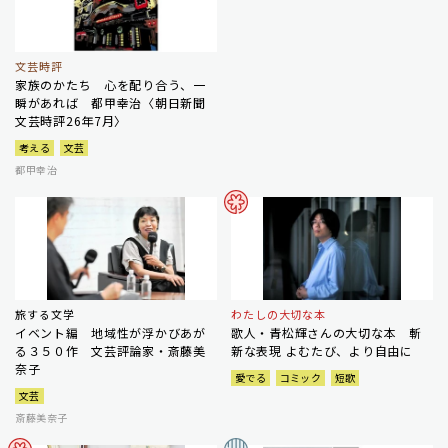
文芸時評
家族のかたち 心を配り合う、一
瞬があれば 都甲幸治〈朝日新聞
文芸時評26年7月〉
考える
文芸
都甲幸治
旅する文学
わたしの大切な本
イベント編 地域性が浮かびあが
歌人・青松輝さんの大切な本 斬
る３５０作 文芸評論家・斎藤美
新な表現 よむたび、より自由に
奈子
愛でる
コミック
短歌
文芸
斎藤美奈子