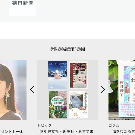
トピック
コラム
レゼント】一木
【PR 光文社・創英社・みすず書
「海をわたる