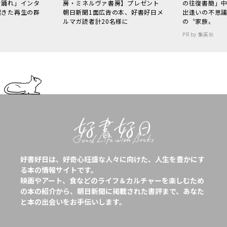
で踊れ」インタ
房・ミネルヴァ書房】プレゼント
の往復書簡」
起きた再生の群
朝日新聞1面広告の本、好書好日メ
出逢いの不思
ルマガ読者計20名様に
の〝家族〟
PR by 集英社
好書好日は、好奇心旺盛な人々に向けた、人生を豊かにす
る本の情報サイトです。
映画やアート、食などのライフ＆カルチャーを楽しむため
の本の紹介から、朝日新聞に掲載された書評まで、あなた
と本の出会いをお手伝いします。