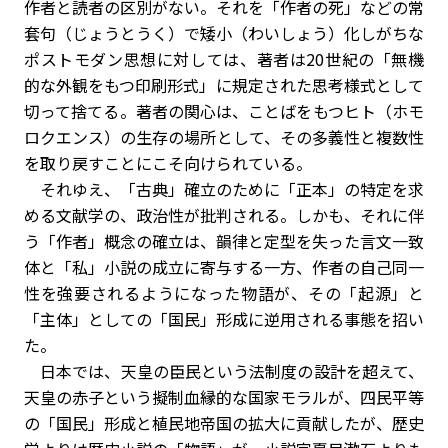
作者と読者の区別がない。それを「作者の死」などの常
套句（じょうとうく）で矮小（わいしょう）化しがちな
ポストモダン思想に対しては、著者は20世紀の「無機
的な外観をもつ印刷形式」に規定された思考様式として
切って捨てる。著者の関心は、ことばをもつヒト（ホモ
ロクエンス）の生存の場所として、その多義性と複数性
を取り戻すことにこそ向けられている。
それゆえ、「古典」確立のために「正本」の特定を求
める文献学の、政治性が批判される。しかも、それに伴
う「作者」概念の確立は、韻律と定型を失った言文一致
体と「私」小説の成立に寄与する一方、作者の自己同一
性を強要されるようになった物語が、その「起源」と
「主体」としての「国民」形成に逆用される事態を招い
た。
日本では、天皇の臣民という法制度の設計を超えて、
天皇の赤子という擬制血縁的な国家モラルが、四民平等
の「国民」形成と植民地帝国の拡大に貢献したが、歴史