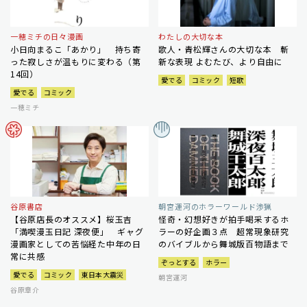
一穂ミチの日々漫画
わたしの大切な本
小日向まるこ「あかり」 持ち寄
歌人・青松輝さんの大切な本 斬
った寂しさが温もりに変わる（第
新な表現 よむたび、より自由に
14回）
愛でる
コミック
短歌
愛でる
コミック
一穂ミチ
谷原書店
朝宮運河のホラーワールド渉猟
【谷原店長のオススメ】桜玉吉
怪奇・幻想好きが拍手喝采するホ
「満喫漫玉日記 深夜便」 ギャグ
ラーの好企画３点 超常現象研究
漫画家としての苦悩経た中年の日
のバイブルから舞城版百物語まで
常に共感
ぞっとする
ホラー
愛でる
コミック
東日本大震災
朝宮運河
谷原章介