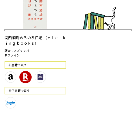
関西酒場のろのろ日記 （ｅｌｅ‐ｋ
ｉｎｇ ｂｏｏｋｓ）
著者：スズキ ナオ
Ｐヴァイン
紙書籍で買う
電⼦書籍で買う