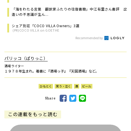
「海をわたる言葉 翻訳家ふたりの往復書簡」中江有里さん書評 出
逢いの不思議が生ん...
シェア別荘「COCO VILLA Owners」3選
(PR)COCO VILLA on GOETHE
Recommended by
パリッコ（ぱりっこ）
酒場ライター
１９７８年生まれ。著書に『酒場っ子』『天国酒場』など。
ひもとく
笑う・泣く
酒
ビール
Share
この連載をもっと読む