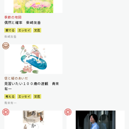
季節の地図
偶然と確率 柴崎友香
愛でる
エッセイ
文芸
柴崎友香
信と疑のあいだ
見習いたい１００歳の達観 青来
有一
考える
エッセイ
文芸
青来有一