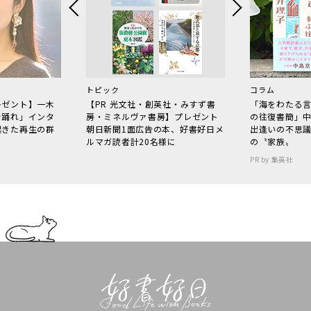
トピック
コラム
レゼント】一木
【PR 光文社・創英社・みすず書
「海をわたる
で踊れ」インタ
房・ミネルヴァ書房】プレゼント
の往復書簡」
起きた再生の群
朝日新聞1面広告の本、好書好日メ
出逢いの不思
ルマガ読者計20名様に
の〝家族〟
PR by 集英社