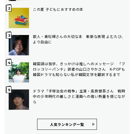
この夏 子どもにおすすめの本
歌人・青松輝さんの大切な本 斬新な表現 よむたび、
より自由に
韓国語は独学、きっかけは推しへのメッセージ 「ブ
ロッコリーパンチ」訳者の山口さやかさん K-POPも
韓国ドラマも知らない私が韓国文学を翻訳するまで
ドラマ「手塚治虫の戦争」主演・高良健吾さん 戦時
中の少年時代の厳しさと漫画への強い熱量を感じなが
ら
人気ランキング⼀覧