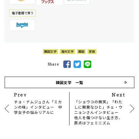
電⼦書籍で買う
韓国文学
海外文学
韓国
家族
Share
韓国文学 一覧
Prev
Next
チョ・ナムジュさん「ミカ
「ショウコの微笑」「わた
ンの味」インタビュー 中
しに無害なひと」チェ・ウ
学女子の悩みリアルに
ニョンさんインタビュー
他人を傷つけない生き方、
原点はフェミニズム