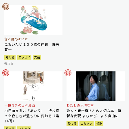
信と疑のあいだ
見習いたい１００歳の達観 青来
有一
考える
エッセイ
文芸
青来有一
一穂ミチの日々漫画
わたしの大切な本
小日向まるこ「あかり」 持ち寄
歌人・青松輝さんの大切な本 斬
った寂しさが温もりに変わる（第
新な表現 よむたび、より自由に
14回）
愛でる
コミック
短歌
愛でる
コミック