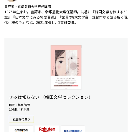
書評家・京都芸術大学専任講師
1975年生まれ。書評家、京都芸術大専任講師。共著に『韓国文学を旅する60
章』『日本文学にみる純愛百選』『世界の8大文学賞 受賞作から読み解く現
代小説の今』など。2021年4月より書評委員。
きみは知らない （韓国文学セレクション）
翻訳：橋本 智保
出版社：新泉社
紙書籍で買う