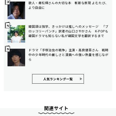
歌人・青松輝さんの大切な本 斬新な表現 よむたび、
より自由に
韓国語は独学、きっかけは推しへのメッセージ 「ブ
ロッコリーパンチ」訳者の山口さやかさん K-POPも
韓国ドラマも知らない私が韓国文学を翻訳するまで
ドラマ「手塚治虫の戦争」主演・高良健吾さん 戦時
中の少年時代の厳しさと漫画への強い熱量を感じなが
ら
人気ランキング⼀覧
関連サイト