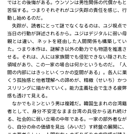
ではとの後悔がある。ウンソンは男性関係の代償かもと
苦悩する。つまりそれぞれがユジ失踪の責任を感じ、行
動し始めるのだ。
失踪が、読者にとって謎でなくなるのは、ユジ視点で
当日の行動が詳述されるから。ユジはデジタルに弱い母
親とは違い、ネットを経由した人間関係も構築してい
た。つまり本作は、謎解き以外の動力でも物語を推進さ
せる。それは、人には家族間でも侵犯できない隠された
領域があり、この一家の場合は何かというものだ。「人
間の内部にはきっといくつかの空間がある」。各人に巣
くう孤独感と他者理解への諦めが、精緻（せいち）かつ
スリリングに描かれていく。能力主義社会で生きる疲弊
感も透けて見える。
なかでもミンという男は複雑だ。韓国生まれの台湾籍
者として、身分不安定なまま台湾の兵役から逃れ続け
る、社会的に弱い立場の中年である。一家の部外者なが
ら、自分の命の価値を見出（みいだ）す終盤の展開に、