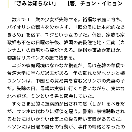
「きみは知らない」 ［著］チョン・イヒョン
数えで１１歳の少女が失踪する。裕福な家庭に育ち、
バイオリンの稽古を欠かさず、「瞳の奥には本能的なあ
きらめ」を宿す、ユジという女の子だ。偶然、家族も家
政婦も不在の日曜の午後、韓国の高級住宅地・江南（カ
ンナム）の自宅から姿が消える。誘拐か事故か家出か。
物語はサスペンスの趣で始まる。
ユジの家庭環境はなかなか複雑だ。母は在韓の華僑で
台湾大学に学んだ過去がある。年の離れた兄ヘソンと姉
ウンソンは、中国との貿易業を営む父サンホの先妻の子
だ。失踪の日、母親は実家に行くと言いながら、実は台
北へ飛び、ミンという男と密会していた。
すぐさま公的に捜索願が出されて然（しか）るべきだ
が、サンホは代わりに探偵を雇う。警察に事情聴取され
るわけにはいかない仕事上の後ろ暗い事情があるのだ。
ヘソンには日曜の自分の行動が、事件の端緒となったの