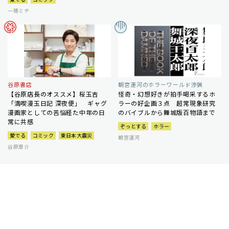
一穂ミチ
谷原書店
朝宮運河のホラーワールド渉猟
【谷原店長のオススメ】桜玉吉
怪奇・幻想好きが拍手喝采するホ
「満喫漫玉日記 深夜便」 ギャグ
ラーの好企画３点 超常現象研究
漫画家としての苦悩経た中年の日
のバイブルから舞城版百物語まで
常に共感
ぞっとする
ホラー
愛でる
コミック
東日本大震災
朝宮運河
谷原章介