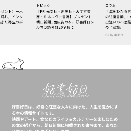
トピック
コラム
レゼント】一木
【PR 光文社・創英社・みすず書
「海をわたる
で踊れ」インタ
房・ミネルヴァ書房】プレゼント
の往復書簡」
起きた再生の群
朝日新聞1面広告の本、好書好日メ
出逢いの不思
ルマガ読者計20名様に
の〝家族〟
PR by 集英社
好書好日は、好奇心旺盛な人々に向けた、人生を豊かにす
る本の情報サイトです。
映画やアート、食などのライフ＆カルチャーを楽しむため
の本の紹介から、朝日新聞に掲載された書評まで、あなた