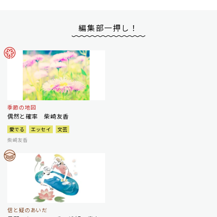
編集部一押し！
季節の地図
偶然と確率 柴崎友香
愛でる
エッセイ
文芸
柴崎友香
信と疑のあいだ