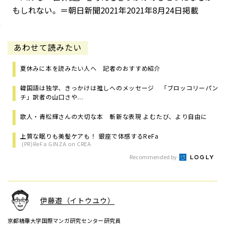
もしれない。＝朝日新聞2021年2021年8月24日掲載
あわせて読みたい
夏休みに本を読みたい人へ 記者のおすすめ紹介
韓国語は独学、きっかけは推しへのメッセージ 「ブロッコリーパン
チ」訳者の山口さや...
歌人・青松輝さんの大切な本 斬新な表現 よむたび、より自由に
上質な眠りも美髪ケアも！ 銀座で体感するReFa
(PR)ReFa GINZA on CREA
Recommended by
伊藤遊（イトウユウ）
京都精華大学国際マンガ研究センター研究員