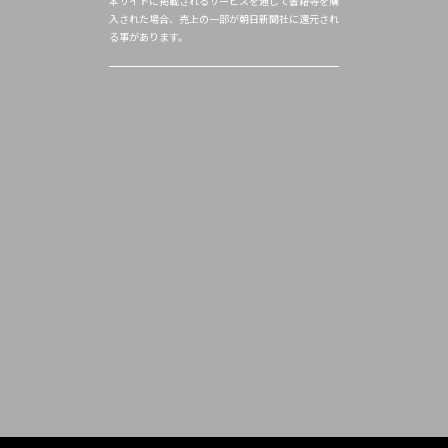
本サイトに掲載されるサービスを通じて書籍等を購
入された場合、売上の一部が朝日新聞社に還元され
る事があります。