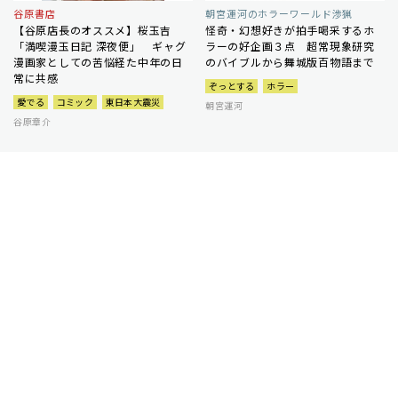
谷原書店
朝宮運河のホラーワールド渉猟
【谷原店長のオススメ】桜玉吉
怪奇・幻想好きが拍手喝采するホ
「満喫漫玉日記 深夜便」 ギャグ
ラーの好企画３点 超常現象研究
漫画家としての苦悩経た中年の日
のバイブルから舞城版百物語まで
常に共感
ぞっとする
ホラー
愛でる
コミック
東日本大震災
朝宮運河
谷原章介