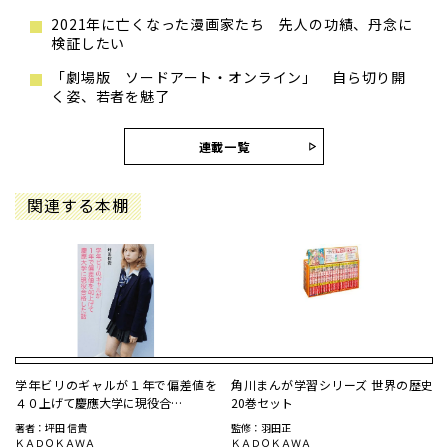
2021年に亡くなった漫画家たち 先人の功績、丹念に
検証したい
「劇場版 ソードアート・オンライン」 自ら切り開
く姿、若者を魅了
連載一覧
関連する本棚
学年ビリのギャルが１年で偏差値を
角川まんが学習シリーズ 世界の歴史
４０上げて慶應大学に現役合…
20巻セット
著者：坪田 信貴
監修：羽田正
ＫＡＤＯＫＡＷＡ
ＫＡＤＯＫＡＷＡ