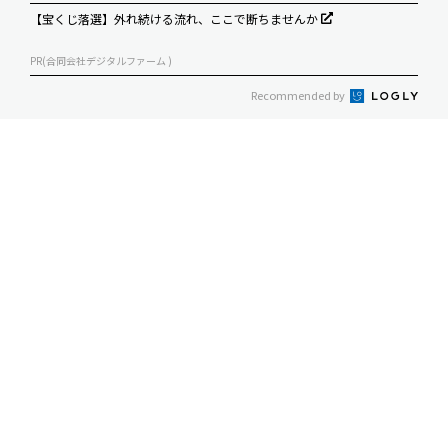
【宝くじ落選】外れ続ける流れ、ここで断ちませんか
PR(合同会社デジタルファーム )
Recommended by