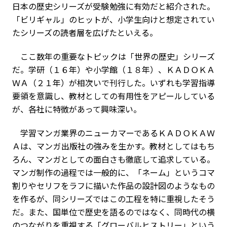
日本の歴史シリーズが受験勉強に有効だと紹介された。
「ビリギャル」のヒットが、小学生向けと想定されてい
たシリーズの読者層を広げたといえる。
ここ数年の重要なトピックは「世界の歴史」シリーズ
だ。学研（１６年）や小学館（１８年）、ＫＡＤＯＫＡ
ＷＡ（２１年）が相次いで刊行した。いずれも学習指導
要領を意識し、教材としての有用性をアピールしている
が、各社に特徴があって興味深い。
学習マンガ業界のニューカマーであるＫＡＤＯＫＡＷ
Ａは、マンガ出版社の強みを生かす。教材としてはもち
ろん、マンガとしての面白さも徹底して追求している。
マンガ制作の過程では一般的に、「ネーム」というコマ
割りやセリフをラフに描いた作品の設計図のようなもの
を作るが、同シリーズではこの工程を特に重視したそう
だ。また、国単位で歴史を語るのではなく、同時代の横
のつながりを重視する「グローバルヒストリー」という