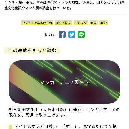
１９７４年生まれ。専門は民俗学・マンガ研究。近年は、国内外のマンガ関
連文化施設やマンガ展の調査を行っている。
マンガ／アニメ現在形
笑う・泣く
コミック
教育
歴史
Share
この連載をもっと読む
マンガ／アニメ現在形
朝日新聞文化面（大阪本社版）に連載。マンガとアニメの
現在を、隔月で取り上げます。
アイドルマンガは尊い 「推し」、見守るだけで至福