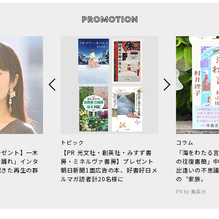
トピック
コラム
レゼント】一木
【PR 光文社・創英社・みすず書
「海をわたる
で踊れ」インタ
房・ミネルヴァ書房】プレゼント
の往復書簡」
起きた再生の群
朝日新聞1面広告の本、好書好日メ
出逢いの不思
ルマガ読者計20名様に
の〝家族〟
PR by 集英社