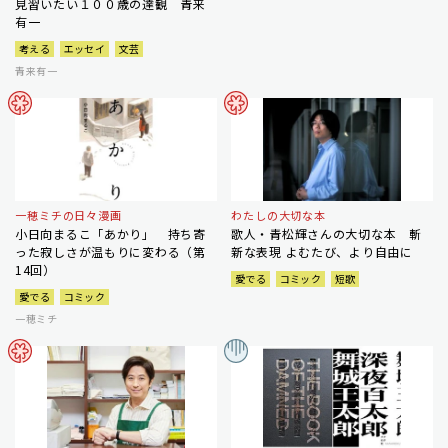
見習いたい１００歳の達観 青来
有一
考える
エッセイ
文芸
青来有一
一穂ミチの日々漫画
わたしの大切な本
小日向まるこ「あかり」 持ち寄
歌人・青松輝さんの大切な本 斬
った寂しさが温もりに変わる（第
新な表現 よむたび、より自由に
14回）
愛でる
コミック
短歌
愛でる
コミック
一穂ミチ