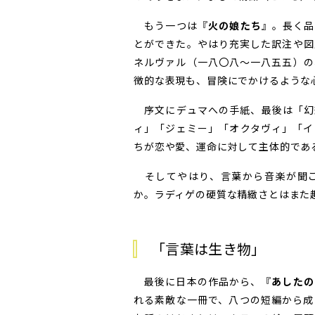
もう一つは『
火の娘たち
』。長く品
とができた。やはり充実した訳注や図
ネルヴァル（一八〇八～一八五五）の
徴的な表現も、冒険にでかけるような
序文にデュマへの手紙、最後は「幻
ィ」「ジェミー」「オクタヴィ」「イ
ちが恋や愛、運命に対して主体的であ
そしてやはり、言葉から音楽が聞こ
か。ラディゲの硬質な精緻さとはまた
「言葉は生き物」
最後に日本の作品から、『
あしたの
れる素敵な一冊で、八つの短編から成