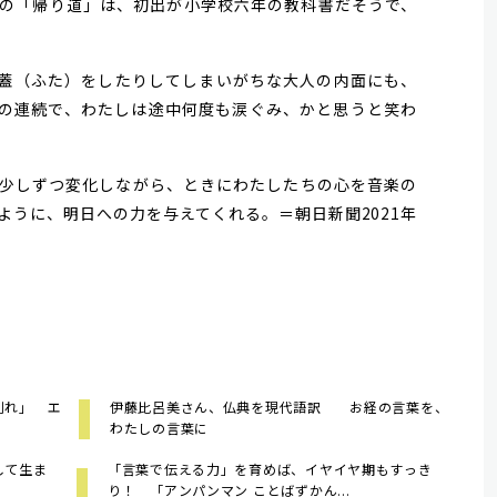
の「帰り道」は、初出が小学校六年の教科書だそうで、
蓋（ふた）をしたりしてしまいがちな大人の内面にも、
の連続で、わたしは途中何度も涙ぐみ、かと思うと笑わ
少しずつ変化しながら、ときにわたしたちの心を音楽の
ように、明日への力を与えてくれる。＝朝日新聞2021年
別れ」 エ
伊藤比呂美さん、仏典を現代語訳 お経の言葉を、
わたしの言葉に
して生ま
「言葉で伝える力」を育めば、イヤイヤ期もすっき
り！ 「アンパンマン ことばずかん...