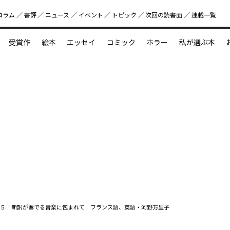
コラム
書評
ニュース
イベント
トピック
次回の読書⾯
連載一覧
好書好日
受賞作
絵本
エッセイ
コミック
ホラー
私が選ぶ本
？
えほん新定番
今めぐりたい児童文学の世界
図鑑の中の小宇宙
５ 新訳が奏でる音楽に包まれて フランス語、英語・河野万里子