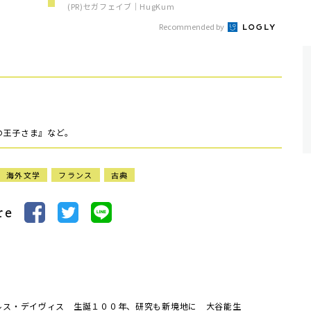
(PR)セガフェイブ｜HugKum
Recommended by
の王子さま』など。
海外文学
フランス
古典
re
ルス・デイヴィス 生誕１００年、研究も新境地に 大谷能生