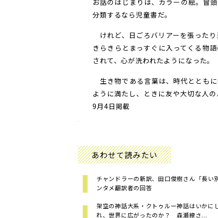
お話のはじまりは、カラーの絵。冒頭
分類するなら児童書だ。
けれど、日ごろバリアーを張ったり
きらきらとまっすぐに入ってくる物語
されて、心が洗われたようになった。
生き物である言葉は、時代とともに
ように満たし、ときに友や大切な人の
9月4日掲載
あわせて読みたい
チャンドラーの新訳、田口俊樹さん「長い
ンタメ翻訳者の回答
架空の神話大系・クトゥルー神話はいかに
れ、世界に広がったのか？ 森瀬繚さ...