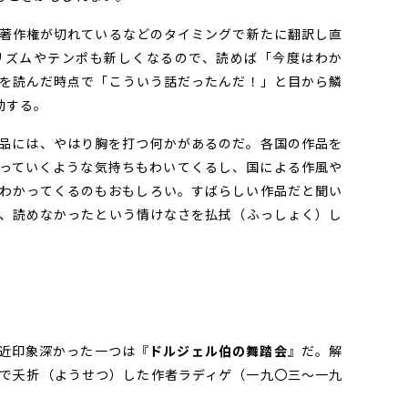
著作権が切れているなどのタイミングで新たに翻訳し直
リズムやテンポも新しくなるので、読めば「今度はわか
を読んだ時点で「こういう話だったんだ！」と目から鱗
動する。
品には、やはり胸を打つ何かがあるのだ。各国の作品を
っていくような気持ちもわいてくるし、国による作風や
わかってくるのもおもしろい。すばらしい作品だと聞い
、読めなかったという情けなさを払拭（ふっしょく）し
。
近印象深かった一つは『
ドルジェル伯の舞踏会
』だ。解
で夭折（ようせつ）した作者ラディゲ（一九〇三～一九