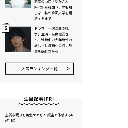
訳者の山口さやかさん
K-POPも韓国ドラマも知
らない私が韓国文学を翻
訳するまで
ドラマ「手塚治虫の戦
争」主演・高良健吾さ
ん 戦時中の少年時代の
厳しさと漫画への強い熱
量を感じながら
人気ランキング⼀覧
注目記事[PR]
上質な眠りも美髪ケアも！ 銀座で体感するR
eFa