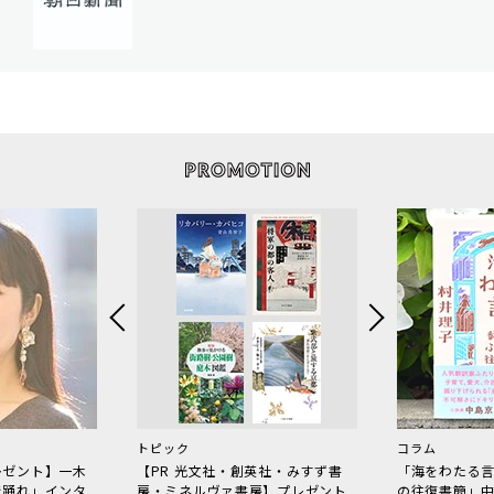
トピック
コラム
レゼント】一木
【PR 光文社・創英社・みすず書
「海をわたる
で踊れ」インタ
房・ミネルヴァ書房】プレゼント
の往復書簡」