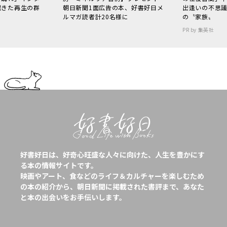
起きた再生の群
朝日新聞1面広告の本、好書好日メ
出逢いの不思
ルマガ読者計20名様に
の〝家族〟
PR by 集英社
好書好日は、好奇心旺盛な人々に向けた、人生を豊かにす
る本の情報サイトです。
映画やアート、食などのライフ＆カルチャーを楽しむため
の本の紹介から、朝日新聞に掲載された書評まで、あなた
と本の出会いをお手伝いします。