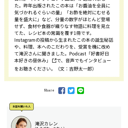
た。昨年出版されたこの本は「お醬油を全員に
気づかれるぐらいの量」「お酢を絶対にむせる
量を盛大に」など、分量の数字がほとんど登場
せず、食材や食器が織りなす物語に料理を見立
てた、レシピ本の常識を覆す1冊です。
Instagramの投稿から生まれたこの本の誕生秘話
や、料理、本へのこだわりを、受賞を機に改め
て滝沢さんに聞きました。
Podcast「好書好日
本好きの昼休み」
で、音声でもインタビュー
をお聴きください。（文：吉野太一郎）
Share
お話を聞いた⼈
滝沢カレン