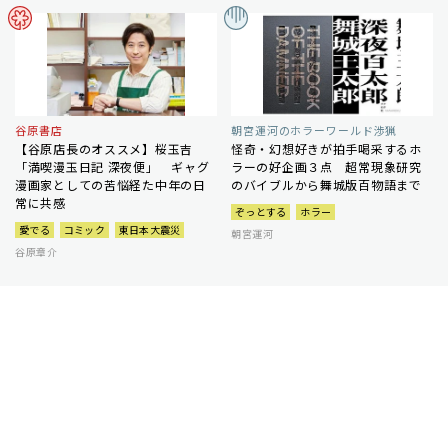
谷原書店
朝宮運河のホラーワールド渉猟
【谷原店長のオススメ】桜玉吉
怪奇・幻想好きが拍手喝采するホ
「満喫漫玉日記 深夜便」 ギャグ
ラーの好企画３点 超常現象研究
漫画家としての苦悩経た中年の日
のバイブルから舞城版百物語まで
常に共感
ぞっとする
ホラー
愛でる
コミック
東日本大震災
朝宮運河
谷原章介