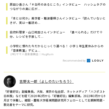
原田ひ香さん「＃台所のあるところ」インタビュー ハッシュタグの
つながりの奥に広が...
「本とは何か」美学者・難波優輝さんインタビュー「読んでいないと
きが、実は一番読め...
自炊料理家・山口祐加さんインタビュー 「食べられる」だけで十
分、レシピを手放して...
小学校に慣れた今だからじっくり選べる！ 小学１年生夏休みからの
「音楽教室」デビュ...
(PR)ヤマハ音楽振興会｜HugKum
Recommended by
吉野太一郎（よしのたいちろう）
「好書好日」副編集長。大阪、東京の社会部、ネットメディア「ハフポスト
日本版」などを経て2020年2月から「好書好日」編集部員。2022年3月から9
月まで休職し、韓国・慶南大学極東問題研究所フェローとして北朝鮮問題・
脱北者をテーマに研究。