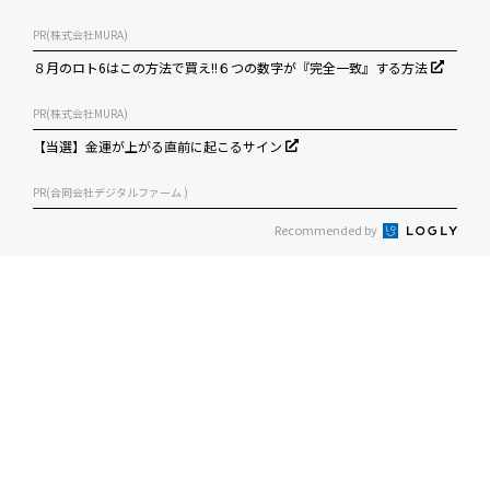
PR(株式会社MURA)
８月のロト6はこの方法で買え!!６つの数字が『完全一致』する方法
PR(株式会社MURA)
【当選】金運が上がる直前に起こるサイン
PR(合同会社デジタルファーム )
Recommended by