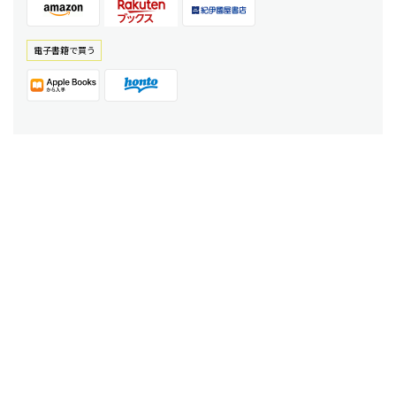
電⼦書籍で買う