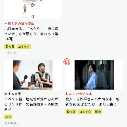
一穂ミチの日々漫画
小日向まるこ「あかり」 持ち寄
った寂しさが温もりに変わる（第
14回）
愛でる
コミック
一穂ミチ
旅する文学
わたしの大切な本
イベント編 地域性が浮かびあが
歌人・青松輝さんの大切な本 斬
る３５０作 文芸評論家・斎藤美
新な表現 よむたび、より自由に
奈子
愛でる
コミック
短歌
文芸
斎藤美奈子