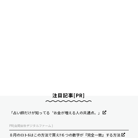
注目記事[PR]
「占い師だけが知ってる〝お金が増える人の共通点〟」
PR(合同会社デジタルファーム )
８月のロト6はこの方法で買え!!６つの数字が『完全一致』する方法