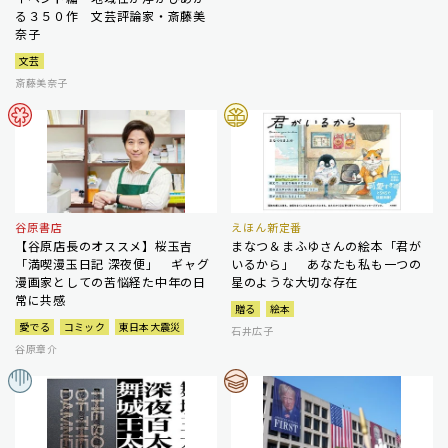
る３５０作 文芸評論家・斎藤美
奈子
文芸
斎藤美奈子
谷原書店
えほん新定番
【谷原店長のオススメ】桜玉吉
まなつ＆まふゆさんの絵本「君が
「満喫漫玉日記 深夜便」 ギャグ
いるから」 あなたも私も一つの
漫画家としての苦悩経た中年の日
星のような大切な存在
常に共感
贈る
絵本
愛でる
コミック
東日本大震災
石井広子
谷原章介