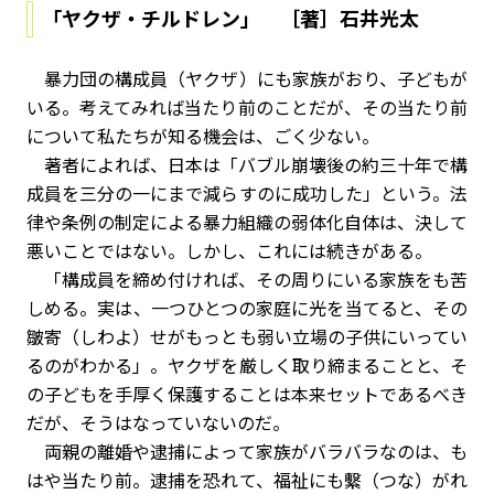
「ヤクザ・チルドレン」 ［著］石井光太
暴力団の構成員（ヤクザ）にも家族がおり、子どもが
いる。考えてみれば当たり前のことだが、その当たり前
について私たちが知る機会は、ごく少ない。
著者によれば、日本は「バブル崩壊後の約三十年で構
成員を三分の一にまで減らすのに成功した」という。法
律や条例の制定による暴力組織の弱体化自体は、決して
悪いことではない。しかし、これには続きがある。
「構成員を締め付ければ、その周りにいる家族をも苦
しめる。実は、一つひとつの家庭に光を当てると、その
皺寄（しわよ）せがもっとも弱い立場の子供にいってい
るのがわかる」。ヤクザを厳しく取り締まることと、そ
の子どもを手厚く保護することは本来セットであるべき
だが、そうはなっていないのだ。
両親の離婚や逮捕によって家族がバラバラなのは、も
はや当たり前。逮捕を恐れて、福祉にも繫（つな）がれ