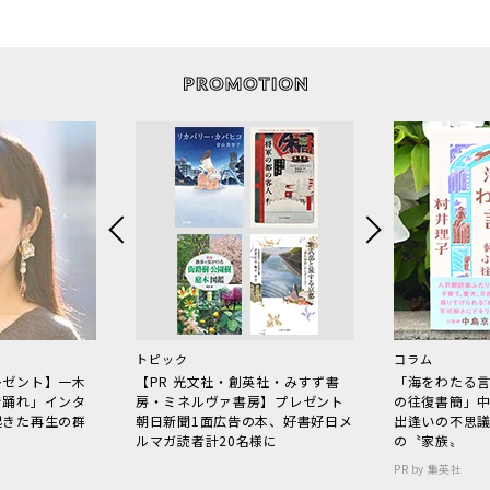
トピック
コラム
レゼント】一木
【PR 光文社・創英社・みすず書
「海をわたる
で踊れ」インタ
房・ミネルヴァ書房】プレゼント
の往復書簡」
起きた再生の群
朝日新聞1面広告の本、好書好日メ
出逢いの不思
ルマガ読者計20名様に
の〝家族〟
PR by 集英社