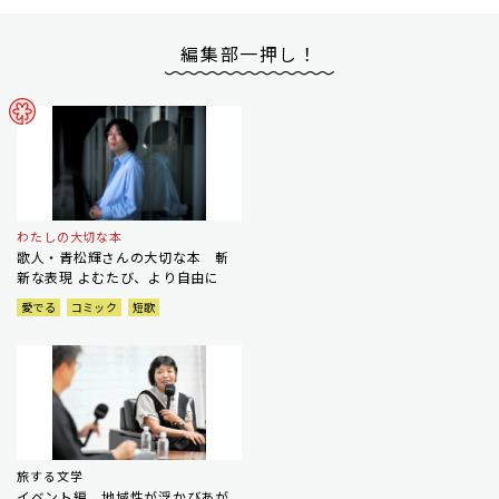
編集部一押し！
わたしの大切な本
歌人・青松輝さんの大切な本 斬
新な表現 よむたび、より自由に
愛でる
コミック
短歌
旅する文学
イベント編 地域性が浮かびあが