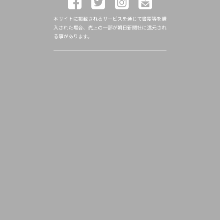
本サイトに掲載されるサービスを通じて書籍等を購
入された場合、売上の一部が朝日新聞社に還元され
る事があります。