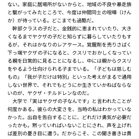
ない。家庭に居場所がないからと、地域の不良や暴走族
と繫がってみたところで、今度は仲間同士の喧嘩（けん
か）が待っている。どこまでも過酷だ。
幹部クラスの子だと、金銭的に恵まれていたり、大き
くなるまでヤクザの子だと知らずに暮らしていたりもす
るが、それはかなりのレアケース。覚醒剤を売りさばく
下っ端ヤクザの子になると、クスリでおかしくなってい
る親を日常的に見ることになるし、中には親からクスリ
をやるよう仕向けられる子までいる。「子どもは慈しむ
もの」「我が子だけは特別」といった考えがまるで通用
しない世界で、それでもどうにか生きていかねばならな
いのが、ヤクザ・チルドレンなのだ。
大学で「実はヤクザの子なんです」と言われたことが
何度かある。彼らの大変さを、当時の私はわかっていな
かった。出自を告白することに、どれだけ勇気が必要だ
ったかも。黙っていればいないことにされ、声を上げれ
ば差別の憂き目に遭う。だからこそ、この聞き書きは貴