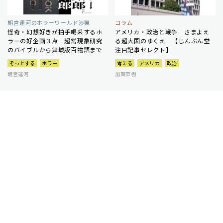
朝宮運河のホラーワールド渉猟
コラム
怪奇・幻想好きが拍手喝采するホ
アメリカ・政治と戦争 さまよえ
ラーの好企画３点 超常現象研究
る超大国のゆくえ 【じんぶん堂
のバイブルから舞城版百物語まで
注目記事セレクト】
ぞっとする
ホラー
考える
アメリカ
政治
朝宮運河
加賀直樹