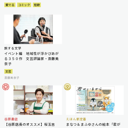
愛でる
コミック
短歌
旅する文学
イベント編 地域性が浮かびあが
る３５０作 文芸評論家・斎藤美
奈子
文芸
斎藤美奈子
谷原書店
えほん新定番
【谷原店長のオススメ】桜玉吉
まなつ＆まふゆさんの絵本「君が