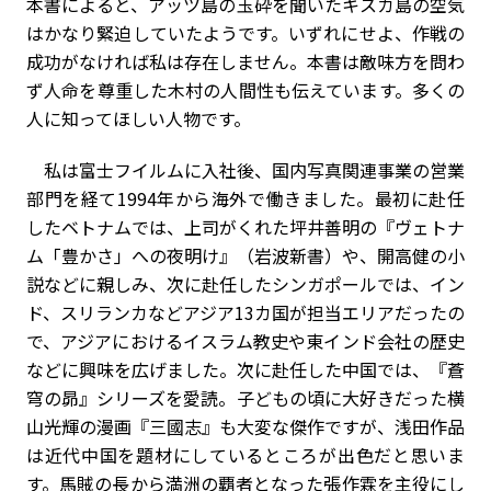
本書によると、アッツ島の玉砕を聞いたキスカ島の空気
はかなり緊迫していたようです。いずれにせよ、作戦の
成功がなければ私は存在しません。本書は敵味方を問わ
ず人命を尊重した木村の人間性も伝えています。多くの
人に知ってほしい人物です。
私は富士フイルムに入社後、国内写真関連事業の営業
部門を経て1994年から海外で働きました。最初に赴任
したベトナムでは、上司がくれた坪井善明の『ヴェトナ
ム「豊かさ」への夜明け』（岩波新書）や、開高健の小
説などに親しみ、次に赴任したシンガポールでは、イン
ド、スリランカなどアジア13カ国が担当エリアだったの
で、アジアにおけるイスラム教史や東インド会社の歴史
などに興味を広げました。次に赴任した中国では、『蒼
穹の昴』シリーズを愛読。子どもの頃に大好きだった横
山光輝の漫画『三國志』も大変な傑作ですが、浅田作品
は近代中国を題材にしているところが出色だと思いま
す。馬賊の長から満洲の覇者となった張作霖を主役にし