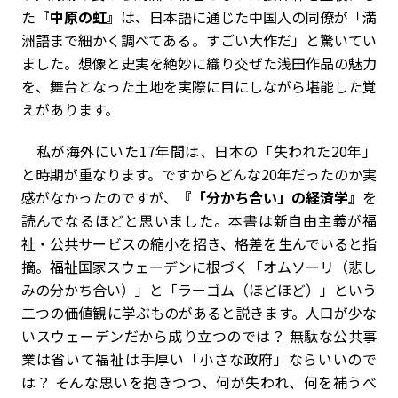
た
『中原の虹』
は、日本語に通じた中国人の同僚が「満
洲語まで細かく調べてある。すごい大作だ」と驚いてい
ました。想像と史実を絶妙に織り交ぜた浅田作品の魅力
を、舞台となった土地を実際に目にしながら堪能した覚
えがあります。
私が海外にいた17年間は、日本の「失われた20年」
と時期が重なります。ですからどんな20年だったのか実
感がなかったのですが、
『「分かち合い」の経済学』
を
読んでなるほどと思いました。本書は新自由主義が福
祉・公共サービスの縮小を招き、格差を生んでいると指
摘。福祉国家スウェーデンに根づく「オムソーリ（悲し
みの分かち合い）」と「ラーゴム（ほどほど）」という
二つの価値観に学ぶものがあると説きます。人口が少な
いスウェーデンだから成り立つのでは？ 無駄な公共事
業は省いて福祉は手厚い「小さな政府」ならいいので
は？ そんな思いを抱きつつ、何が失われ、何を補うべ