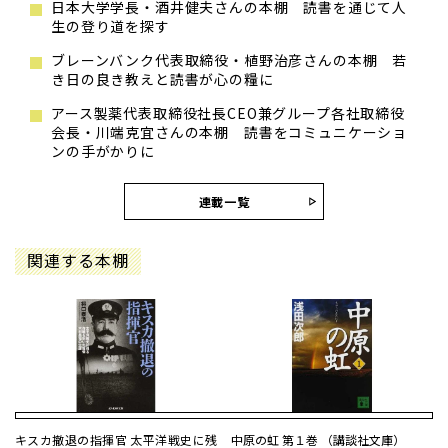
日本大学学長・酒井健夫さんの本棚 読書を通じて人
生の登り道を探す
ブレーンバンク代表取締役・植野治彦さんの本棚 若
き日の良き教えと読書が心の糧に
アース製薬代表取締役社長CEO兼グループ各社取締役
会長・川端克宜さんの本棚 読書をコミュニケーショ
ンの手がかりに
連載一覧
関連する本棚
キスカ撤退の指揮官 太平洋戦史に残
中原の虹 第１巻 （講談社文庫）