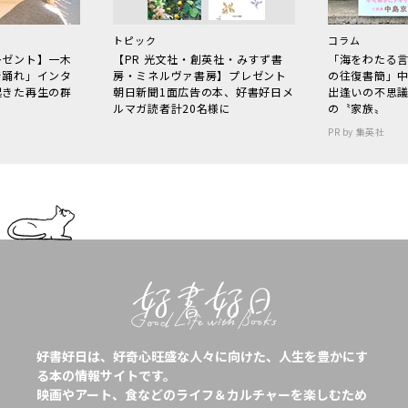
トピック
コラム
レゼント】一木
【PR 光文社・創英社・みすず書
「海をわたる
で踊れ」インタ
房・ミネルヴァ書房】プレゼント
の往復書簡」
起きた再生の群
朝日新聞1面広告の本、好書好日メ
出逢いの不思
ルマガ読者計20名様に
の〝家族〟
PR by 集英社
好書好日は、好奇心旺盛な人々に向けた、人生を豊かにす
る本の情報サイトです。
映画やアート、食などのライフ＆カルチャーを楽しむため