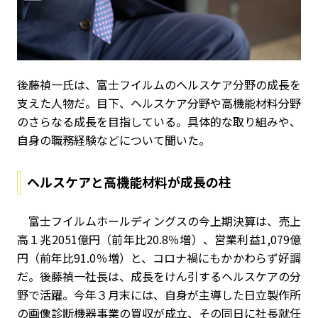
後藤禎一氏は、富士フイルムのヘルスケア分野の成長を
支えた人物だ。目下、ヘルスケア分野や高機能材料分野
のさらなる成長を目指している。具体的な取り組みや、
自身の職務経験などについて聞いた。
ヘルスケアと高機能材料が成長の柱
富士フイルムホールディングスの今上期決算は、売上
高１兆2051億円（前年比20.8％増）、営業利益1,079億
円（前年比91.0％増）と、コロナ禍にもかかわらず好調
だ。後藤禎一社長は、成長をけん引するヘルスケアの分
野で活躍。今年３月末には、自身が主導した日立製作所
の画像診断機器事業の買収が成立、その同日に社長就任