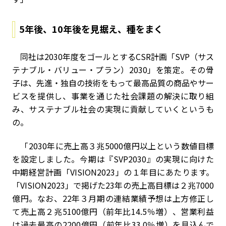
5年後、10年後を見据え、種をまく
同社は2030年度をゴールとするCSR計画「SVP（サス
テナブル・バリュー・プラン）2030」を策定。その骨
子は、先進・独自の技術をもって最高品質の商品やサー
ビスを提供し、事業を通じた社会課題の解決に取り組
み、サステナブル社会の実現に貢献していくというも
の。
「2030年に売上高３兆5000億円以上という数値目標
を設定しました。今期は『SVP2030』の実現に向けた
中期経営計画「VISION2023」の１年目にあたります。
「VISION2023」で掲げた23年の売上高目標は２兆7000
億円。なお、22年３月期の連結業績予想は上方修正し
て売上高２兆5100億円（前年比14.5％増）、営業利益
は過去最高の2200億円（前年比33.0％増）を見込んで