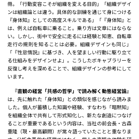
冊。「行動変容こそが組織を変える目的」「組織デザイ
ンは組織論とは違う。具体的な訓練を通じて身につける
『身体知』としての高度スキルである」「『身体知』と
は、例えば自転車に乗ること。乗り方は文章にはならな
い。しかし、街中で安全に走るには経験と知恵、自転車
走行の規則を知ることは必要。組織デザインも同じ」
「『性怠惰説』に基づき、人を望ましい行動に駆り立て
る仕組みをデザインせよ」。こうしたボキャブラリーを
反復し考えを深めることで、組織デザインの参考にして
います。
『直観の経営「共感の哲学」で読み解く動態経営論』
は、先に触れた「身体知」との類似を感じながら読みま
した。個人が蓄積した知識や経験、すなわち「暗黙知」
を組織全体で共有して形式知化し、新たな創造につなげ
ることが重要であるという内容は、当社の前会長・古森
重隆（現・最高顧問）が常々語っていたことと重なりま