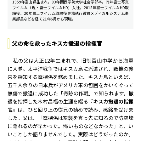
1959年富山県生まれ。83年関西学院大学社会学部卒。同年富士写真
フイルム（現・富士フイルムHD）入社。2018年富士フイルムHD取
締役、20年富士フイルム取締役専務執行役員メディカルシステム事
業部長などを経て21年6月から現職。
父の命を救ったキスカ撤退の指揮官
私の父は大正12年生まれで、旧制富山中学から海軍
に入隊。太平洋戦争ではキスカ島に派遣され、敵機の襲
来を探知する電探係を務めました。キスカ島といえば、
五千人余りの日本兵がアメリカ軍の包囲をかいくぐって
無傷で撤退に成功した「奇跡の作戦」で知られます。撤
退を指揮した木村昌福の生涯を綴る
『キスカ撤退の指揮
官』
は、ひと回り上の従兄の勧めで読み、感銘を受けま
した。父は、「電探係は空襲を真っ先に知るので防空壕
に隠れるのが早かった。怖いものなどなかった」と、い
いことしか語りませんでした。実際はどうだったのか。