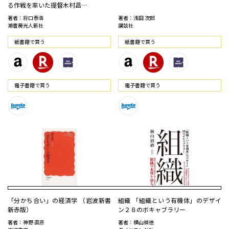
る作戦を率いた提督木村昌…
著者：将口泰浩
著者：浅田 次郎
潮書房光人新社
講談社
紙書籍で買う
紙書籍で買う
電⼦書籍で買う
電⼦書籍で買う
「分かち合い」の経済学 （岩波新書
組織 「組織という有機体」のデザイ
新赤版）
ン２８のボキャブラリー
著者：神野 直彦
著者：横山禎徳