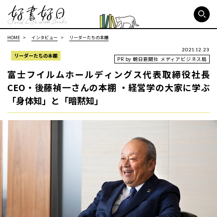
好書好日
HOME
インタビュー
リーダーたちの本棚
2021.12.23
リーダーたちの本棚
PR by 朝日新聞社 メディアビジネス局
富士フイルムホールディングス代表取締役社長
CEO・後藤禎一さんの本棚 ・経営学の大家に学ぶ
「身体知」と「暗黙知」