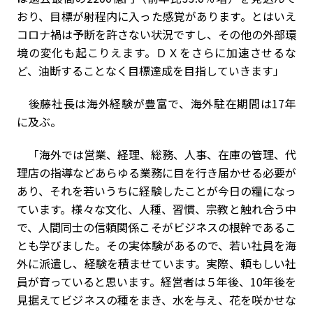
おり、目標が射程内に入った感覚があります。とはいえ
コロナ禍は予断を許さない状況ですし、その他の外部環
境の変化も起こりえます。ＤＸをさらに加速させるな
ど、油断することなく目標達成を目指していきます」
後藤社長は海外経験が豊富で、海外駐在期間は17年
に及ぶ。
「海外では営業、経理、総務、人事、在庫の管理、代
理店の指導などあらゆる業務に目を行き届かせる必要が
あり、それを若いうちに経験したことが今日の糧になっ
ています。様々な文化、人種、習慣、宗教と触れ合う中
で、人間同士の信頼関係こそがビジネスの根幹であるこ
とも学びました。その実体験があるので、若い社員を海
外に派遣し、経験を積ませています。実際、頼もしい社
員が育っていると思います。経営者は５年後、10年後を
見据えてビジネスの種をまき、水を与え、花を咲かせな