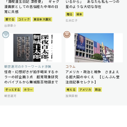
「満喫漫玉日記 深夜便」 ギャグ
いるから」 あなたも私も一つの
漫画家としての苦悩経た中年の日
星のような大切な存在
常に共感
贈る
絵本
愛でる
コミック
東日本大震災
石井広子
谷原章介
朝宮運河のホラーワールド渉猟
コラム
怪奇・幻想好きが拍手喝采するホ
アメリカ・政治と戦争 さまよえ
ラーの好企画３点 超常現象研究
る超大国のゆくえ 【じんぶん堂
のバイブルから舞城版百物語まで
注目記事セレクト】
ぞっとする
ホラー
考える
アメリカ
政治
朝宮運河
加賀直樹