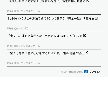
「〇〇した後に必ず宝くじを買いなさい」貧乏が億万長者に
PR(合同会社デジタルファーム )
８月のロト6はこの方法で買え!!６つの数字が『完全一致』する方法
PR(株式会社MURA)
「宝くじ、運じゃなかった」当たる人は“同じこと”してる
PR(合同会社デジタルファーム )
「宝くじを買う前に〇〇をするだけです」7億当選者が続出
PR(合同会社デジタルファーム )
Recommended by