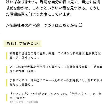
ければなりません。現場を自分の目で見て、嗅覚や皮膚
感覚を働かせ、これぞといういい種を見つける。そうし
た現場感覚を何より大事にしています」
＞後藤社長の経営論 つづきはこちらから
あわせて読みたい
研究者の境遇を自分に重ね、共感 ライオン代表取締役 社長執行役
員・掬川正純さんの...
アース製薬代表取締役社長CEO兼グループ各社取締役会長・川端克宜
さんの本棚 読書...
まちづくりは、誰が担うのか――一人ひとりが役割を見つけ、関わり続け
るための実践知...
「イソジン®クリアうがい薬」といっしょに「うがいパワー」で一年
中！ 健やか
(PR)iNova｜Hugkum