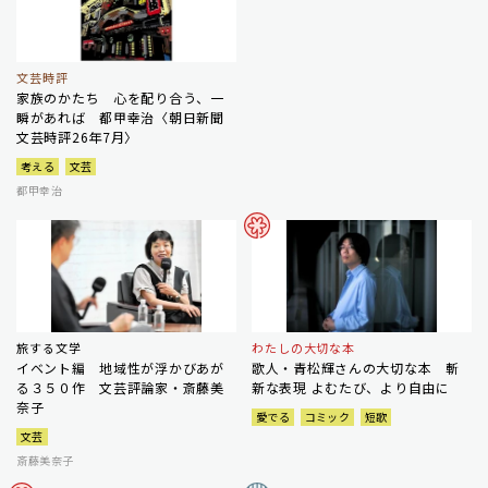
文芸時評
家族のかたち 心を配り合う、一
瞬があれば 都甲幸治〈朝日新聞
文芸時評26年7月〉
考える
文芸
都甲幸治
旅する文学
わたしの大切な本
イベント編 地域性が浮かびあが
歌人・青松輝さんの大切な本 斬
る３５０作 文芸評論家・斎藤美
新な表現 よむたび、より自由に
奈子
愛でる
コミック
短歌
文芸
斎藤美奈子