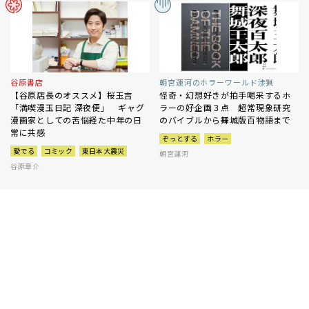
谷原書店
朝宮運河のホラーワールド渉猟
【谷原店長のオススメ】桜玉吉
怪奇・幻想好きが拍手喝采するホ
「満喫漫玉日記 深夜便」 ギャグ
ラーの好企画３点 超常現象研究
漫画家としての苦悩経た中年の日
のバイブルから舞城版百物語まで
常に共感
ぞっとする
ホラー
愛でる
コミック
東日本大震災
朝宮運河
谷原章介