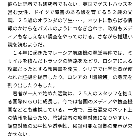
彼らは記者でも研究者でもない。英国でゲストハウスを
営む女性、ドイツで障害のある娘を育てる５２歳の父
親、２５歳のオランダの学生……。ネットに散らばる情
報のかけらをパズルのようにつなぎ合わせ、政府もメデ
ィアもなしえない調査をやってのける。さながら推理小
説を読むようだ。
１４年に起きたマレーシア航空機の撃墜事件では、ミ
サイルを積んだトラックの経路をたどり、ロシアによる
攻撃だったとする報告書を発表。シリアで化学兵器が使
われた証拠を提示したり、ロシアの「暗殺班」の身元を
割り出したりもした。
著者が一人で始めた活動は、２５人のスタッフを抱え
る国際ＮＧＯに成長し、今では各国のメディアや捜査機
関などとも連携している。一方で、玉石混交のネット上
の情報を扱うため、陰謀論者の攻撃対象になりやすい。
調査対象の公平性や透明性、検証可能な証拠の開示が欠
かせない。