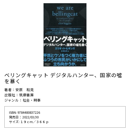
ベリングキャット デジタルハンター、国家の噓
を暴く
著者：安原 和見
出版社：筑摩書房
ジャンル：社会・時事
ISBN: 9784480837226
発売⽇： 2022/03/30
サイズ: １９ｃｍ／３６６ｐ