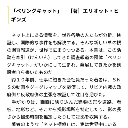
「ベリングキャット」 ［著］エリオット・ヒ
ギンズ
ネット上にある情報を、世界各地の人たちが分析、検
証し、国際的な事件をも解決する。そんな新しい草の根
の調査報道が、世界で広まりつつある。本書は、この活
動を牽引（けんいん）してきた調査報道の団体「ベリン
グキャット」がいかにして生まれ、発展してきたかを創
設者自ら書いたものだ。
約１０年前、仕事に飽きた会社員だった著者は、ＳＮ
Ｓの動画やグーグルマップを駆使して、リビア内戦の政
府側と反政府側の主張を検証して注目を浴びた。
手がかりは、画画に映り込んだ建物の形や道路、看
板、地形など。そこから撮影場所を特定したり、影の長
さから撮影時刻を推定したりして証拠を収集する。
著者のような「ネット探偵」は、実は世界中にいる。