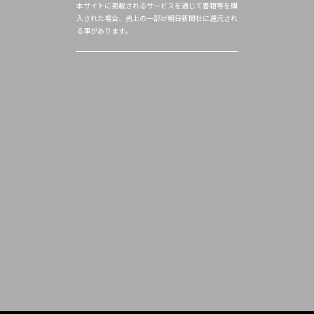
本サイトに掲載されるサービスを通じて書籍等を購
入された場合、売上の一部が朝日新聞社に還元され
る事があります。