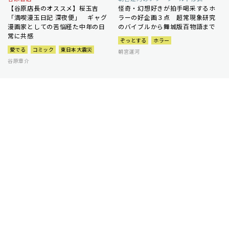
【谷原店長のオススメ】桜玉吉
怪奇・幻想好きが拍手喝采するホ
「満喫漫玉日記 深夜便」 ギャグ
ラーの好企画３点 超常現象研究
漫画家としての苦悩経た中年の日
のバイブルから舞城版百物語まで
常に共感
ぞっとする
ホラー
愛でる
コミック
東日本大震災
朝宮運河
谷原章介