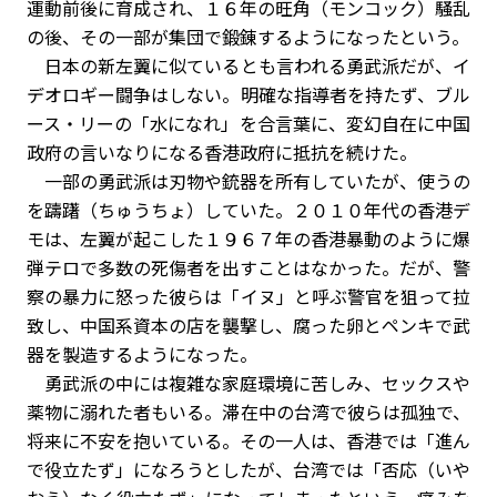
運動前後に育成され、１６年の旺角（モンコック）騒乱
の後、その一部が集団で鍛錬するようになったという。
日本の新左翼に似ているとも言われる勇武派だが、イ
デオロギー闘争はしない。明確な指導者を持たず、ブル
ース・リーの「水になれ」を合言葉に、変幻自在に中国
政府の言いなりになる香港政府に抵抗を続けた。
一部の勇武派は刃物や銃器を所有していたが、使うの
を躊躇（ちゅうちょ）していた。２０１０年代の香港デ
モは、左翼が起こした１９６７年の香港暴動のように爆
弾テロで多数の死傷者を出すことはなかった。だが、警
察の暴力に怒った彼らは「イヌ」と呼ぶ警官を狙って拉
致し、中国系資本の店を襲撃し、腐った卵とペンキで武
器を製造するようになった。
勇武派の中には複雑な家庭環境に苦しみ、セックスや
薬物に溺れた者もいる。滞在中の台湾で彼らは孤独で、
将来に不安を抱いている。その一人は、香港では「進ん
で役立たず」になろうとしたが、台湾では「否応（いや