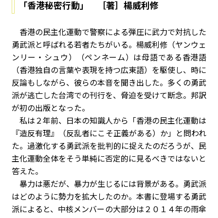
「香港秘密行動」 ［著］楊威利修
香港の民主化運動で警察による弾圧に武力で対抗した
勇武派と呼ばれる若者たちがいる。楊威利修（ヤンウェ
ンリー・シュウ）（ペンネーム）は母語である香港語
（香港独自の言葉や表現を持つ広東語）を駆使し、時に
反論もしながら、彼らの本音を聞き出した。多くの勇武
派が逃亡した台湾での刊行を、脅迫を受けて断念。邦訳
が初の出版となった。
私は２年前、日本の知識人から「香港の民主化運動は
『造反有理』（反乱者にこそ正義がある）か」と問われ
た。過激化する勇武派を批判的に捉えたのだろうが、民
主化運動全体をそう単純に否定的に見るべきではないと
答えた。
暴力は悪だが、暴力が生じるには背景がある。勇武派
はどのように勢力を拡大したのか。本書に登場する勇武
派によると、中核メンバーの大部分は２０１４年の雨傘