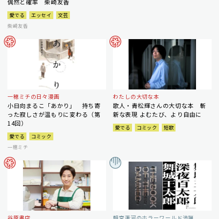
偶然と確率 柴崎友香
愛でる
エッセイ
文芸
柴崎友香
一穂ミチの日々漫画
わたしの大切な本
小日向まるこ「あかり」 持ち寄
歌人・青松輝さんの大切な本 斬
った寂しさが温もりに変わる（第
新な表現 よむたび、より自由に
14回）
愛でる
コミック
短歌
愛でる
コミック
一穂ミチ
谷原書店
朝宮運河のホラーワールド渉猟