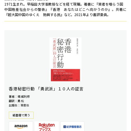
1971生まれ。早稲田大学准教授などを経て現職。著書に『貧者を喰らう国
中国格差社会からの警告』『香港 あなたはどこへ向かうのか』。共著に
『超大国中国のゆくえ 勃興する民』など。2021年より書評委員。
香港秘密行動 「勇武派」１０人の証言
著者：楊 威利修
翻訳：勇 松
出版社：草思社
紙書籍で買う