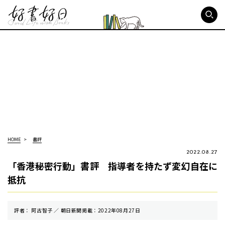
好書好日
HOME
書評
2022.08.27
「香港秘密行動」書評 指導者を持たず変幻自在に
抵抗
評者： 阿古智子 ／ 朝⽇新聞掲載：2022年08月27日