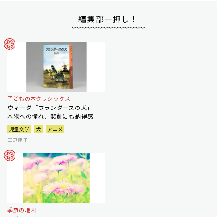
編集部一押し！
子どもの本クラシックス
ウィーダ「フランダースの犬」
本物への憧れ、悲劇にも納得感
児童文学
犬
アニメ
三辺律子
季節の地図