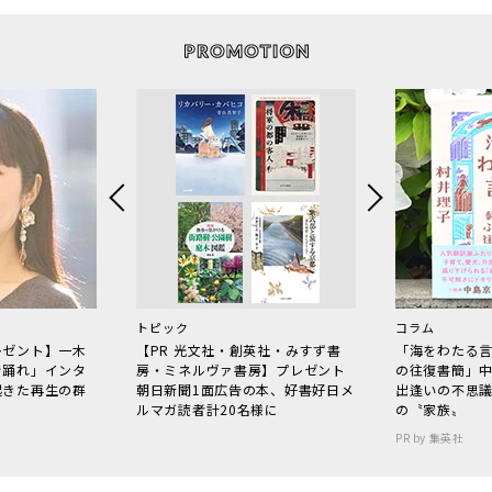
トピック
コラム
レゼント】一木
【PR 光文社・創英社・みすず書
「海をわたる
で踊れ」インタ
房・ミネルヴァ書房】プレゼント
の往復書簡」
起きた再生の群
朝日新聞1面広告の本、好書好日メ
出逢いの不思
ルマガ読者計20名様に
の〝家族〟
PR by 集英社