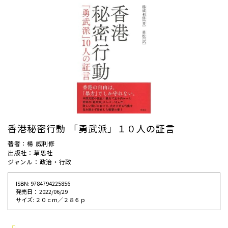
香港秘密行動 「勇武派」１０人の証言
著者：楊 威利修
出版社：草思社
ジャンル：政治・行政
ISBN: 9784794225856
発売⽇： 2022/06/29
サイズ: ２０ｃｍ／２８６ｐ