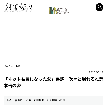
好書好日
HOME
書評
2023.03.18
「ネット右翼になった父」書評 次々と崩れる推論
本当の姿
評者： 宮地ゆう ／ 朝⽇新聞掲載：2023年03月18日