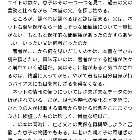
サイトの数々。息子はその一つ一つを見て、過去の父の
言動と比べながら「本当の父」を探し始める。
ところが、調べれば調べるほど謎は深まる。父は、ネ
ット右翼や保守なら一致しそうな価値観について一貫性
がない。もともと保守的な価値観があったのかすらあや
しい。いったい父は何者だったのか。
著者がここから何を見いだしたのかは、本書をぜひお
読み頂きたい。興味深いのは、著者が立てる推論が次々
と崩れていく過程だ。実はそこに鍵があると気づかされ
るのは、終盤に入ってから。やがて著者は自分自身が持
つバイアスにも目を向けざるを得なくなる。
ネットの情報の偏りについてはさまざまなデータの分
析がされている。だが、世代や時代の変化などを経て、
ひとりの人が摂取する情報から受ける影響をここまでつ
ぶさに検証したものは珍しく、貴重な記録だ。
この本は同時に、亡き父との関係を再構築しようと苦
悩した息子の物語でもある。年老いた親と子の距離感の