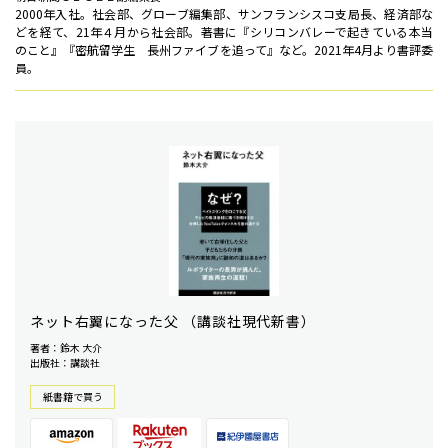
2000年入社。社会部、グローブ編集部、サンフランシスコ支局長、経済部な
どを経て、21年４月から社会部。著書に『シリコンバレーで起きている本当
のこと』『密航留学生 長州ファイブを追って』など。2021年4月より書評委
員。
ネット右翼になった父 （講談社現代新書）
著者：鈴木 大介
出版社：講談社
紙書籍で買う