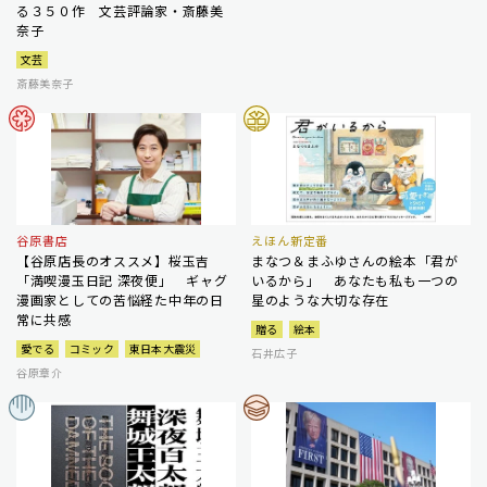
る３５０作 文芸評論家・斎藤美
奈子
文芸
斎藤美奈子
谷原書店
えほん新定番
【谷原店長のオススメ】桜玉吉
まなつ＆まふゆさんの絵本「君が
「満喫漫玉日記 深夜便」 ギャグ
いるから」 あなたも私も一つの
漫画家としての苦悩経た中年の日
星のような大切な存在
常に共感
贈る
絵本
愛でる
コミック
東日本大震災
石井広子
谷原章介