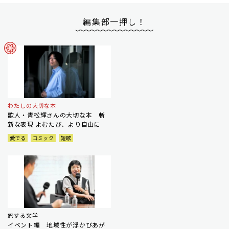
編集部一押し！
わたしの大切な本
歌人・青松輝さんの大切な本 斬
新な表現 よむたび、より自由に
愛でる
コミック
短歌
旅する文学
イベント編 地域性が浮かびあが