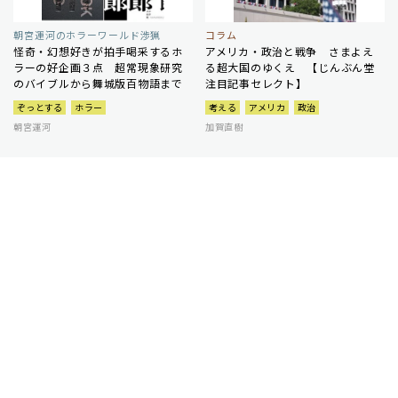
朝宮運河のホラーワールド渉猟
コラム
怪奇・幻想好きが拍手喝采するホ
アメリカ・政治と戦争 さまよえ
ラーの好企画３点 超常現象研究
る超大国のゆくえ 【じんぶん堂
のバイブルから舞城版百物語まで
注目記事セレクト】
ぞっとする
ホラー
考える
アメリカ
政治
朝宮運河
加賀直樹