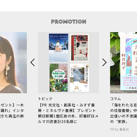
トピック
コラム
レゼント】一木
【PR 光文社・創英社・みすず書
「海をわたる
で踊れ」インタ
房・ミネルヴァ書房】プレゼント
の往復書簡」
起きた再生の群
朝日新聞1面広告の本、好書好日メ
出逢いの不思
ルマガ読者計20名様に
の〝家族〟
PR by 集英社