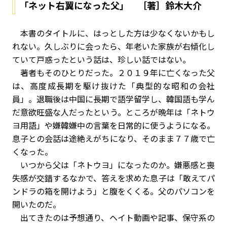
「ネット右翼になった父」 ［著］鈴木大介
本書のタイトルに、はっとした方は少なくないかもし
れない。久しぶりに会ったら、年老いた家族が右傾化し
ていて戸惑ったという話は、珍しい話ではない。
著者もそのひとりだった。２０１９年に亡くなった父
は、高度成長期を駆け抜けた「典型的な昭和の会社
員」。退職後は中国に長期で語学留学し、韓国語も学ん
だ意欲旺盛な人だったという。ところが晩年は「ネトウ
ヨ用語」や嫌韓嫌中の言葉を日常的に使うようになる。
息子との会話は途絶えがちになり、そのまま７７歳で亡
くなった。
いつから父は「ネトウヨ」になったのか。嫌悪感と喪
失感が交錯するなかで、答えを求めた息子は「敢えてパ
ンドラの箱を開けよう」と腹をくくる。父のパソコンを
開いたのだ。
出てきたのは予想通り、ヘイト動画や記事、保守系の