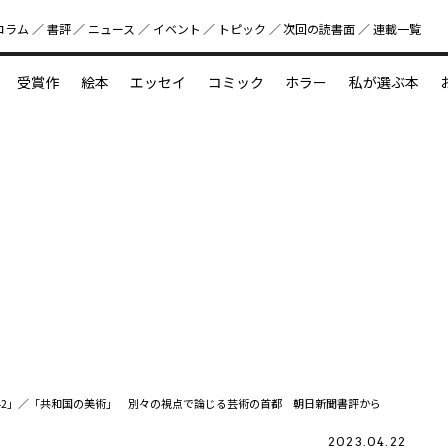
コラム
書評
ニュース
イベント
トピック
次回の読書⾯
連載一覧
好書好日
受賞作
絵本
エッセイ
コミック
ホラー
私が選ぶ本
？
えほん新定番
今めぐりたい児童文学の世界
図鑑の中の小宇宙
1942」／「共和国の美術」 別々の視点で論じる芸術の首都 朝日新聞書評から
2023.04.22