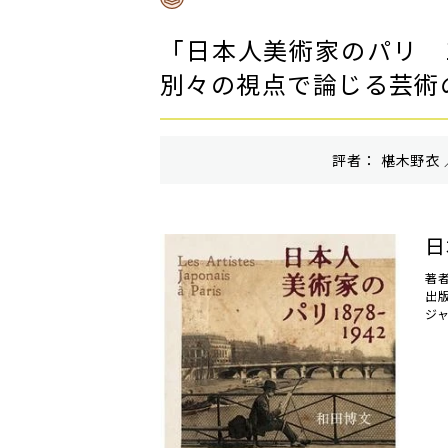
「日本人美術家のパリ 1
別々の視点で論じる芸術
評者： 椹木野衣 
日
著
出
ジ