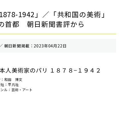
878-1942」／「共和国の美術」
の首都 朝日新聞書評から
／ 朝⽇新聞掲載：2023年04月22日
本人美術家のパリ １８７８−１９４２
者：和田 博文
版社：平凡社
ャンル：芸術・アート