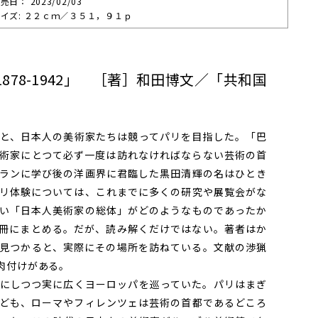
売⽇： 2023/02/03
イズ: ２２ｃｍ／３５１，９１ｐ
78-1942」 ［著］和田博文／「共和国
と、日本人の美術家たちは競ってパリを目指した。「巴
術家にとつて必ず一度は訪れなければならない芸術の首
ランに学び後の洋画界に君臨した黒田清輝の名はひとき
リ体験については、これまでに多くの研究や展覧会がな
い「日本人美術家の総体」がどのようなものであったか
冊にまとめる。だが、読み解くだけではない。著者はか
見つかると、実際にその場所を訪ねている。文献の渉猟
肉付けがある。
にしつつ実に広くヨーロッパを巡っていた。パリはまぎ
ども、ローマやフィレンツェは芸術の首都であるどころ