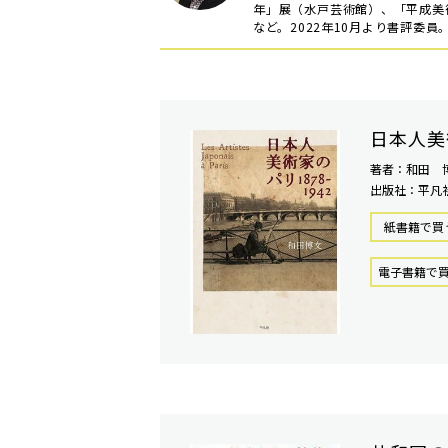
年」展（水戸芸術館）、「平成美
など。2022年10月より書評委員
日本人美
著者：和田 
出版社：平凡
紙書籍で買
電⼦書籍で