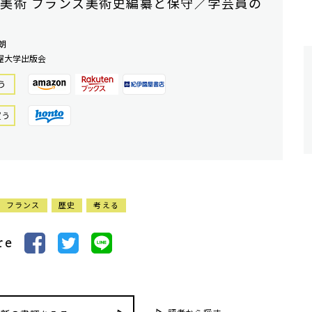
美術 フランス美術史編纂と保守／学芸員の
朗
屋大学出版会
う
買う
フランス
歴史
考える
re