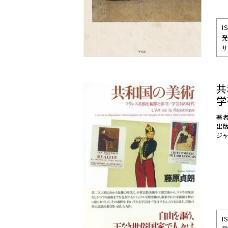
I
発
サ
共
学
著
出
ジ
I