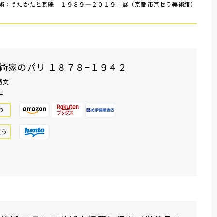
術：うたかたと瓦礫 １９８９―２０１９」展（京都市京セラ美術館）
。
術家のパリ １８７８−１９４２
博文
社
う
買う