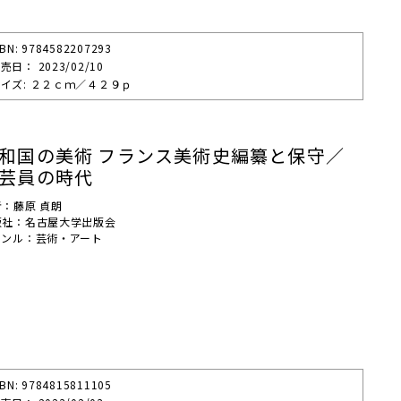
SBN: 9784582207293
売⽇： 2023/02/10
イズ: ２２ｃｍ／４２９ｐ
和国の美術 フランス美術史編纂と保守／
芸員の時代
者：藤原 貞朗
版社：名古屋大学出版会
ャンル：芸術・アート
SBN: 9784815811105