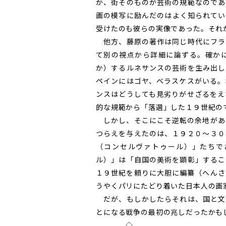
か、街そのものが芸術の規範なのであ
画の模写に励んだのはよく知られてい
受けたのも彼らの実像であった。それ
他方、藤原の著作は同じ時代にフラ
て別の視点から詳細に論ずる。確か
か）するルネサンスの芸術を生み出し
ペインにはゴヤ、ベラスケスがいる。
ンスはどうしても見劣りがせざるをえ
的な規範から「落選」した１９世紀の
しかし、そこにこそ逆転の余地があ
つらえを与えたのは、１９２０～３０
（コンセルヴァトゥール）」たちで
ル）」は「自国の美術を顕彰」するこ
１９世紀を頼りに大胆に編纂（へんさ
うやくパリにたどり着いた日本人の画
だが、もしかしたらそれは、国と文
とになる戦争の最初の兆しだったかも
◇