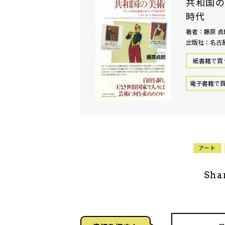
共和国の
時代
著者：藤原 貞
出版社：名古
紙書籍で買
電⼦書籍で
アート
Sha