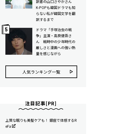
訳者の山口さやかさん
K-POPも韓国ドラマも知
らない私が韓国文学を翻
訳するまで
ドラマ「手塚治虫の戦
争」主演・高良健吾さ
ん 戦時中の少年時代の
厳しさと漫画への強い熱
量を感じながら
人気ランキング⼀覧
注目記事[PR]
上質な眠りも美髪ケアも！ 銀座で体感するR
eFa