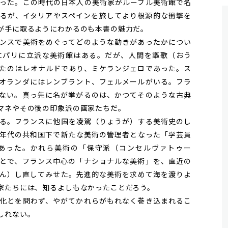
った。この時代の日本人の美術家がルーブル美術館で名
るが、イタリアやスペインを旅してより根源的な衝撃を
が手に取るようにわかるのも本書の魅力だ。
ンスで美術をめぐってどのような動きがあったかについ
にパリに立派な美術館はある。だが、人間を謳歌（おう
たのはレオナルドであり、ミケランジェロであった。ス
オランダにはレンブラント、フェルメールがいる。フラ
ない。真っ先に名が挙がるのは、かつてそのような古典
マネやその後の印象派の画家たちだ。
る。フランスに他国を凌駕（りょうが）する美術史のし
年代の共和国下で新たな美術の管理者となった「学芸員
あった。かれら美術の「保守派（コンセルヴァトゥー
とで、フランス中心の「ナショナルな美術」を、直近の
ん）し直してみせた。先進的な美術を求めて海を渡りよ
家たちには、知るよしもなかったことだろう。
化とを問わず、やがてかれらがもれなく巻き込まれるこ
しれない。