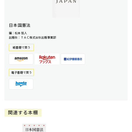
日本国憲法
編：松本 弦人
出版社：ＴＡＣ株式会社出版事業部
紙書籍で買う
電⼦書籍で買う
関連する本棚