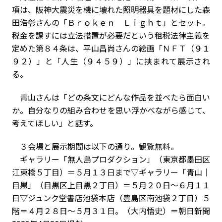
項は、阪神大震災を機に壊れた照明器具を題材にした森
田浩彰さんの「Ｂｒｏｋｅｎ Ｌｉｇｈｔ」とセット。
税金を課すには立法措置が必要だという租税法律主義を
定めた第８４条は、平山昌尚さんの絵画「ＮＦＴ（９１
９２）」と「人生（９４５９）」に挟まれて展示され
る。
青山さんは「どの条文にどんな作品を並べたら面白い
か。自分なりの組み合わせを思い浮かべながら感じて、
考えてほしい」と話す。
３会場と展示期間は以下の通り。観覧無料。
ギャラリー「無人島プロダクション」（東京都墨田区
江東橋５丁目）＝５月１３日まで▽ギャラリー「青山｜
目黒」（目黒区上目黒２丁目）＝５月２０日～６月１１
日▽ジュンク堂書店池袋本店（豊島区南池袋２丁目）５
階＝４月２８日～５月３１日。（大内悟史）＝朝日新聞