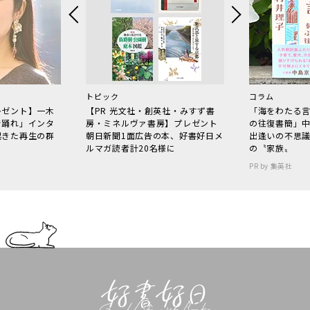
トピック
コラム
レゼント】一木
【PR 光文社・創英社・みすず書
「海をわたる
で踊れ」インタ
房・ミネルヴァ書房】プレゼント
の往復書簡」
起きた再生の群
朝日新聞1面広告の本、好書好日メ
出逢いの不思
ルマガ読者計20名様に
の〝家族〟
PR by 集英社