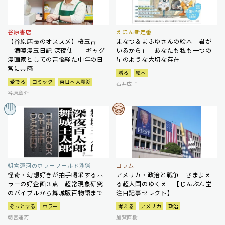
谷原書店
えほん新定番
【谷原店長のオススメ】桜玉吉
まなつ＆まふゆさんの絵本「君が
「満喫漫玉日記 深夜便」 ギャグ
いるから」 あなたも私も一つの
漫画家としての苦悩経た中年の日
星のような大切な存在
常に共感
贈る
絵本
愛でる
コミック
東日本大震災
石井広子
谷原章介
朝宮運河のホラーワールド渉猟
コラム
怪奇・幻想好きが拍手喝采するホ
アメリカ・政治と戦争 さまよえ
ラーの好企画３点 超常現象研究
る超大国のゆくえ 【じんぶん堂
のバイブルから舞城版百物語まで
注目記事セレクト】
ぞっとする
ホラー
考える
アメリカ
政治
朝宮運河
加賀直樹