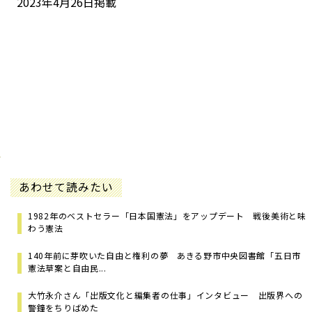
2023年4月26日掲載
あわせて読みたい
1982年のベストセラー「日本国憲法」をアップデート 戦後美術と味
わう憲法
140年前に芽吹いた自由と権利の夢 あきる野市中央図書館「五日市
憲法草案と自由民...
大竹永介さん「出版文化と編集者の仕事」インタビュー 出版界への
警鐘をちりばめた