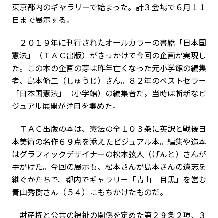
東京都内のギャラリーで始まった。計３会場で６月１１
日まで展示する。
２０１９年に刊行されたオールカラーの書籍「日本国
憲法」（ＴＡＣ出版）がきっかけで今回の企画が実現し
た。この本の企画の芽は昨年亡くなった元小学館の編集
者、島本脩二（しゅうじ）さん。８２年のベストセラー
「日本国憲法」（小学館）の編集者だ。当時は斬新なビ
ジュアル展開が注目を集めた。
ＴＡＣ出版の本は、憲法の全１０３条に英訳と戦後日
本美術の名作６９点を添えたビジュアル本。編集や造本
はグラフィックデザイナーの松本弦人（げんと）さんが
手がけた。今回の展示も、松本さんが島本さんの遺志を
継ぐかたちで、都内でギャラリー「青山｜目黒」を営む
青山秀樹さん（５４）にもちかけたものだ。
財産権と公共の福祉の関係を定めた第２９条２項、３