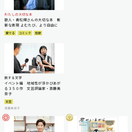
わたしの大切な本
歌人・青松輝さんの大切な本 斬
新な表現 よむたび、より自由に
愛でる
コミック
短歌
旅する文学
イベント編 地域性が浮かびあが
る３５０作 文芸評論家・斎藤美
奈子
文芸
斎藤美奈子