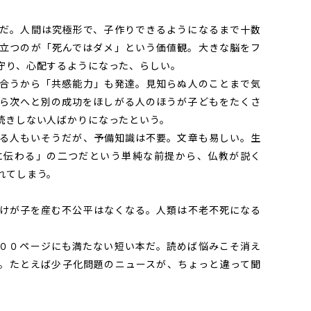
だ。人間は究極形で、子作りできるようになるまで十数
立つのが「死んではダメ」という価値観。大きな脳をフ
守り、心配するようになった、らしい。
合うから「共感能力」も発達。見知らぬ人のことまで気
ら次へと別の成功をほしがる人のほうが子どもをたくさ
続きしない人ばかりになったという。
る人もいそうだが、予備知識は不要。文章も易しい。生
に伝わる」の二つだという単純な前提から、仏教が説く
れてしまう。
けが子を産む不公平はなくなる。人類は不老不死になる
００ページにも満たない短い本だ。読めば悩みこそ消え
。たとえば少子化問題のニュースが、ちょっと違って聞