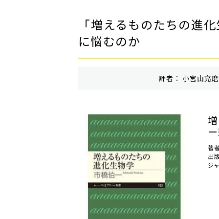
「増えるものたちの進化
に悩むのか
評者： 小宮山亮磨 
増
ー
著
出
ジ