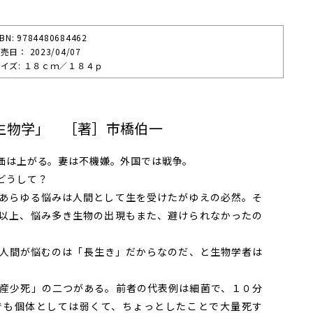
SBN: 9784480684462
売⽇： 2023/04/07
イズ: １８ｃｍ／１８４ｐ
生物学」 ［著］市橋伯一
価は上がる。妻は不機嫌。外国では戦争。
どうして？
あらゆる悩みは人間として生を受けたがゆえの必然。そ
以上、悩み多き生物の出現もまた、避けられなかったの
人間が悩むのは「長生き」だからなのだ、と生物学者は
産少死」の二つがある。前者の代表例は細菌で、１０分
でも個体としては弱くて、ちょっとしたことで大量死す