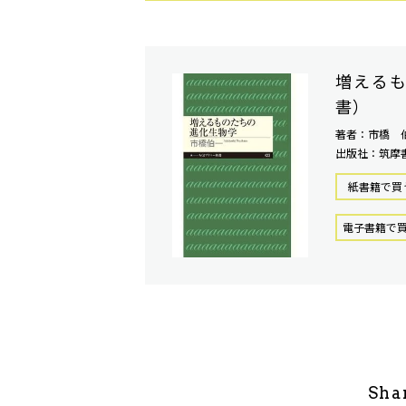
増える
書）
著者：市橋 
出版社：筑摩
紙書籍で買
電⼦書籍で
Sha