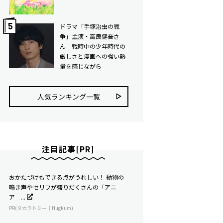
ドラマ「手塚治虫の戦
争」主演・高良健吾さ
ん 戦時中の少年時代の
厳しさと漫画への強い熱
量を感じながら
人気ランキング⼀覧
注目記事[PR]
おかたづけもできる点がうれしい！ 動物の
鳴き声やセリフが盛りだくさんの「アニ
ア ...
PR(タカラトミー｜Hugkum)