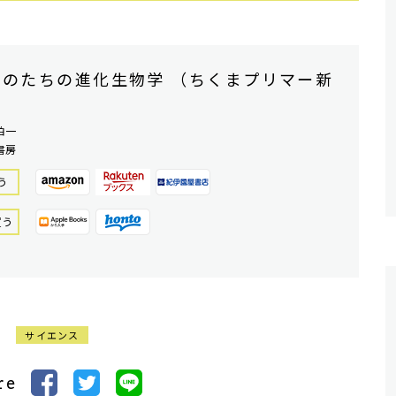
ものたちの進化生物学 （ちくまプリマー新
伯一
書房
う
買う
サイエンス
re