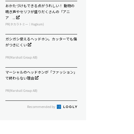
おかたづけもできる点がうれしい！ 動物の
鳴き声やセリフが盛りだくさんの「アニ
ア ...
PR(タカラトミー｜Hugkum)
ガシガシ使えるヘッドホン。カッターでも傷
がつきにくい
PR(Marshall Group AB)
マーシャルのヘッドホンが「ファッション」
で終わらない理由
PR(Marshall Group AB)
Recommended by