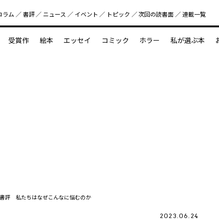
コラム
書評
ニュース
イベント
トピック
次回の読書⾯
連載一覧
好書好日
受賞作
絵本
エッセイ
コミック
ホラー
私が選ぶ本
？
えほん新定番
今めぐりたい児童文学の世界
図鑑の中の小宇宙
書評 私たちはなぜこんなに悩むのか
2023.06.24