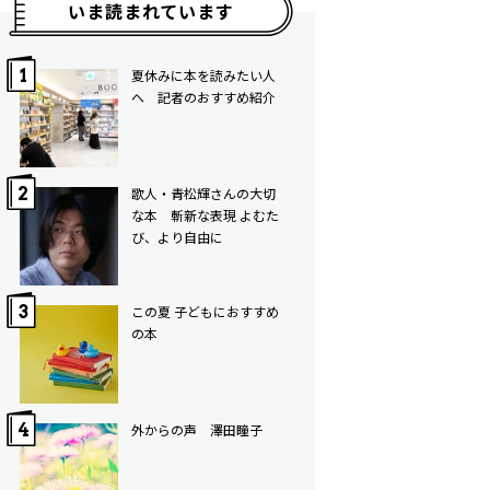
いま読まれています
夏休みに本を読みたい人
へ 記者のおすすめ紹介
歌人・青松輝さんの大切
な本 斬新な表現 よむた
び、より自由に
この夏 子どもにおすすめ
の本
外からの声 澤田瞳子