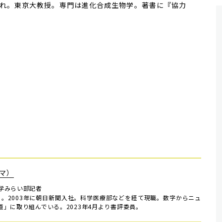
れ。東京大教授。専門は進化合成生物学。著書に『協力
マ）
学みらい部記者
ち。2003年に朝日新聞入社。科学医療部などを経て現職。数字からニュ
」に取り組んでいる。2023年4月より書評委員。