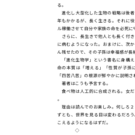
る。
進化し大型化した生物の戦略は後者
年もかかるが、長く生きる。それに役
ル稼働させて自分や家族の命を必死に
さらに、長生きで他人とも長く付き
に病むようになった。おまけに、次か
ん残せたので、その子孫は幸福感が長
「進化生物学」という書名に身構え
命の本質は「増える」「性質が子孫
「四苦八苦」の根源が鮮やかに説明さ
著者はこうも予言する。
食べ物は人工的に合成される。女だ
――。
理由は読んでのお楽しみ。何しろ２
ずとも、世界を見る目は変わるだろう
こえるようになるはずだ。
◇