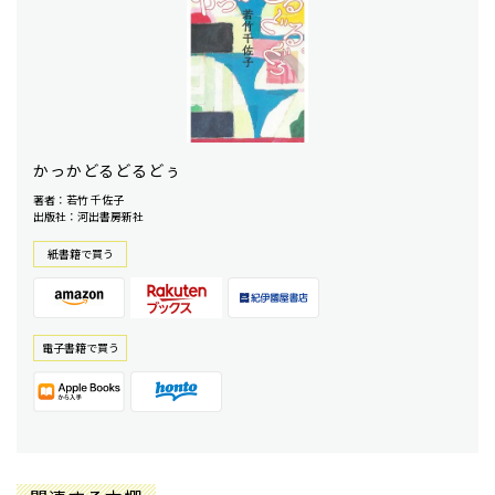
かっかどるどるどぅ
著者：若竹 千佐子
出版社：河出書房新社
紙書籍で買う
電⼦書籍で買う