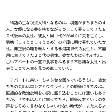
物語の主な視点人物となるのは、境遇がまちまちの４
人。女優になる夢を持ちながらつましく暮らしてきた６
０代後半の女性、彼女と同世代だが早くに夫を亡くし、
舅姑（しゅうとしゅうとめ）の介護に明け暮れていた女
性。非正規の職を転々とする氷河期世代の女性と、不器
用に生きてきた２０代の男性。彼女たちはそれぞれに、
古いアパートの一室で食事をふるまう不思議な女性と出
会うことで人生を見つめ直していく。
アパートに集い、ちゃぶ台を囲んでいるうちに、彼女
たちの会話はロシアとウクライナとの戦争にまで及ぶ。
直接的な政治批判を小説に盛り込むことには迷いもあっ
たが、「でもほんとに黙ってたら、戦争反対というのを
声をひそめて言わなくちゃいけない時代が、また来るよ