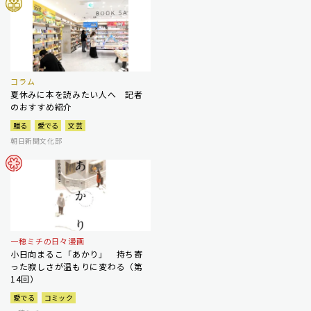
コラム
夏休みに本を読みたい人へ 記者
のおすすめ紹介
贈る
愛でる
文芸
朝日新聞文化部
一穂ミチの日々漫画
小日向まるこ「あかり」 持ち寄
った寂しさが温もりに変わる（第
14回）
愛でる
コミック