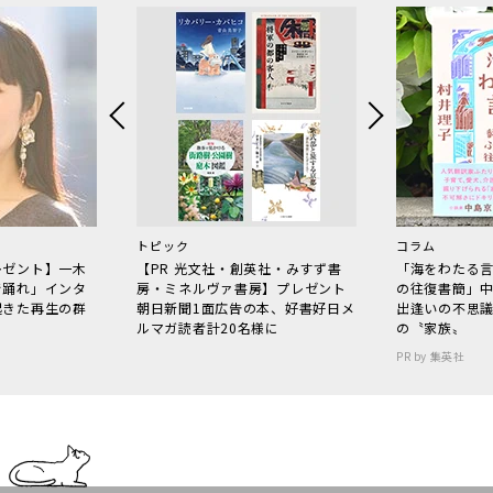
トピック
コラム
レゼント】一木
【PR 光文社・創英社・みすず書
「海をわたる
で踊れ」インタ
房・ミネルヴァ書房】プレゼント
の往復書簡」
起きた再生の群
朝日新聞1面広告の本、好書好日メ
出逢いの不思
ルマガ読者計20名様に
の〝家族〟
PR by 集英社