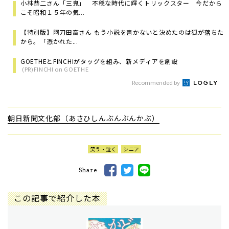
小林恭二さん「三鬼」 不穏な時代に輝くトリックスター 今だから
こそ昭和１５年の気...
【特別版】阿刀田高さん もう小説を書かないと決めたのは狐が落ちた
から。「憑かれた...
GOETHEとFINCHIがタッグを組み、新メディアを創設
(PR)FINCHI on GOETHE
Recommended by
朝日新聞文化部（あさひしんぶんぶんかぶ）
笑う・泣く
シニア
Share
この記事で紹介した本