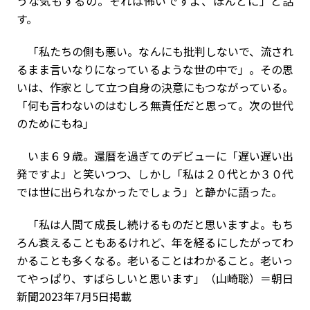
うな気もするの。それは怖いですよ、ほんとに」と話
す。
「私たちの側も悪い。なんにも批判しないで、流され
るまま言いなりになっているような世の中で」。その思
いは、作家として立つ自身の決意にもつながっている。
「何も言わないのはむしろ無責任だと思って。次の世代
のためにもね」
いま６９歳。還暦を過ぎてのデビューに「遅い遅い出
発ですよ」と笑いつつ、しかし「私は２０代とか３０代
では世に出られなかったでしょう」と静かに語った。
「私は人間て成長し続けるものだと思いますよ。もち
ろん衰えることもあるけれど、年を経るにしたがってわ
かることも多くなる。老いることはわかること。老いっ
てやっぱり、すばらしいと思います」（山崎聡）＝朝日
新聞2023年7月5日掲載