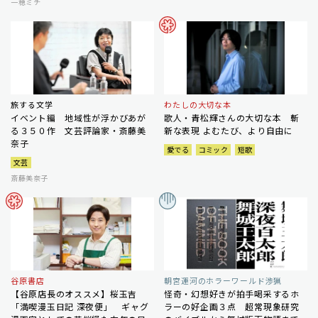
一穂ミチ
旅する文学
わたしの大切な本
イベント編 地域性が浮かびあが
歌人・青松輝さんの大切な本 斬
る３５０作 文芸評論家・斎藤美
新な表現 よむたび、より自由に
奈子
愛でる
コミック
短歌
文芸
斎藤美奈子
谷原書店
朝宮運河のホラーワールド渉猟
【谷原店長のオススメ】桜玉吉
怪奇・幻想好きが拍手喝采するホ
「満喫漫玉日記 深夜便」 ギャグ
ラーの好企画３点 超常現象研究