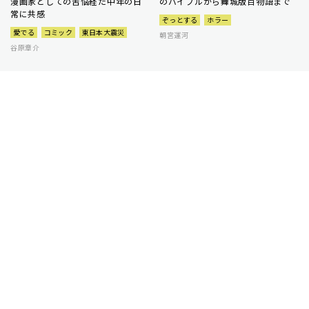
漫画家としての苦悩経た中年の日
のバイブルから舞城版百物語まで
常に共感
ぞっとする
ホラー
愛でる
コミック
東日本大震災
朝宮運河
谷原章介