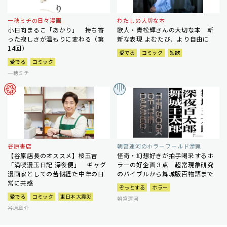
一穂ミチの日々漫画
わたしの大切な本
小日向まるこ「あかり」 持ち寄
歌人・青松輝さんの大切な本 斬
った寂しさが温もりに変わる（第
新な表現 よむたび、より自由に
14回）
愛でる
コミック
短歌
愛でる
コミック
一穂ミチ
谷原書店
朝宮運河のホラーワールド渉猟
【谷原店長のオススメ】桜玉吉
怪奇・幻想好きが拍手喝采するホ
「満喫漫玉日記 深夜便」 ギャグ
ラーの好企画３点 超常現象研究
漫画家としての苦悩経た中年の日
のバイブルから舞城版百物語まで
常に共感
ぞっとする
ホラー
愛でる
コミック
東日本大震災
朝宮運河
谷原章介