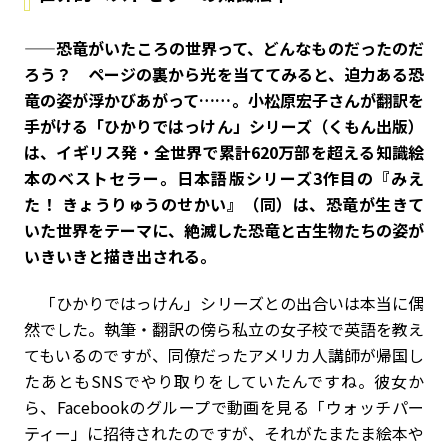
——恐竜がいたころの世界って、どんなものだったのだ
ろう？ ページの裏から光を当ててみると、迫力ある恐
竜の姿が浮かびあがって……。小松原宏子さんが翻訳を
手がける「ひかりではっけん」シリーズ（くもん出版）
は、イギリス発・全世界で累計620万部を超える知識絵
本のベストセラー。日本語版シリーズ3作目の『みえ
た！ きょうりゅうのせかい』（同）は、恐竜が生きて
いた世界をテーマに、絶滅した恐竜と古生物たちの姿が
いきいきと描き出される。
「ひかりではっけん」シリーズとの出合いは本当に偶
然でした。執筆・翻訳の傍ら私立の女子校で英語を教え
てもいるのですが、同僚だったアメリカ人講師が帰国し
たあともSNSでやり取りをしていたんですね。彼女か
ら、Facebookのグループで動画を見る「ウォッチパー
ティー」に招待されたのですが、それがたまたま絵本や