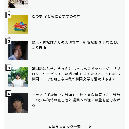
この夏 子どもにおすすめの本
歌人・青松輝さんの大切な本 斬新な表現 よむたび、
より自由に
韓国語は独学、きっかけは推しへのメッセージ 「ブ
ロッコリーパンチ」訳者の山口さやかさん K-POPも
韓国ドラマも知らない私が韓国文学を翻訳するまで
ドラマ「手塚治虫の戦争」主演・高良健吾さん 戦時
中の少年時代の厳しさと漫画への強い熱量を感じなが
ら
人気ランキング⼀覧