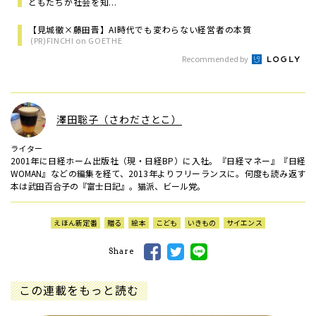
どもたちが社会を知...
【見城徹×藤田晋】AI時代でも変わらない経営者の本質
(PR)FINCHI on GOETHE
Recommended by
澤田聡子（さわださとこ）
ライター
2001年に日経ホーム出版社（現・日経BP）に入社。『日経マネー』『日経
WOMAN』などの編集を経て、2013年よりフリーランスに。何度も読み返す
本は武田百合子の『富士日記』。猫派、ビール党。
えほん新定番
贈る
絵本
こども
いきもの
サイエンス
Share
この連載をもっと読む