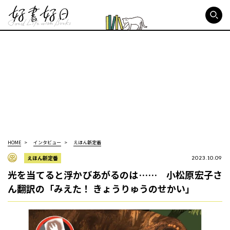
好書好日
HOME
インタビュー
えほん新定番
えほん新定番
2023.10.09
光を当てると浮かびあがるのは…… 小松原宏子さ
ん翻訳の「みえた！ きょうりゅうのせかい」