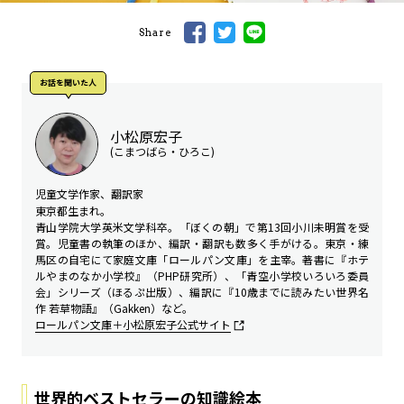
Share
お話を聞いた⼈
小松原宏子
(こまつばら・ひろこ)
児童文学作家、翻訳家
東京都生まれ。
青山学院大学英米文学科卒。「ぼくの朝」で第13回小川未明賞を受
賞。児童書の執筆のほか、編訳・翻訳も数多く手がける。東京・練
馬区の自宅にて家庭文庫「ロールパン文庫」を主宰。著書に『ホテ
ルやまのなか小学校』（PHP研究所）、「青空小学校いろいろ委員
会」シリーズ（ほるぷ出版）、編訳に『10歳までに読みたい世界名
作 若草物語』（Gakken）など。
ロールパン文庫＋小松原宏子公式サイト
世界的ベストセラーの知識絵本