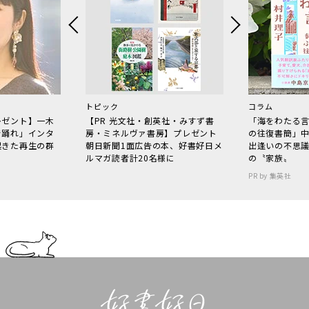
トピック
コラム
レゼント】一木
【PR 光文社・創英社・みすず書
「海をわたる
で踊れ」インタ
房・ミネルヴァ書房】プレゼント
の往復書簡」
起きた再生の群
朝日新聞1面広告の本、好書好日メ
出逢いの不思
ルマガ読者計20名様に
の〝家族〟
PR by 集英社