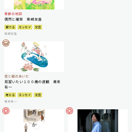
季節の地図
偶然と確率 柴崎友香
愛でる
エッセイ
文芸
柴崎友香
信と疑のあいだ
見習いたい１００歳の達観 青来
有一
考える
エッセイ
文芸
青来有一