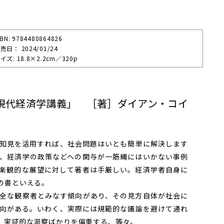
SBN: 9784480864826
売⽇： 2024/01/24
イズ: 18.8×2.2cm／320p
現代経済学講義」 ［著］ダイアン・コイ
知見を活用すれば、社会問題はいとも簡単に解決します
、経済学の政策などへの関与が一筋縄にはいかない事例
楽観的な展望に対して著者は手厳しい。経済学者自身に
の書といえる。
全な観察者とみなす傾向があり、その見方自体が社会に
向がある。いわく、実際には規範的な議論を避けて通れ
、実証的な洞察ばかりを偏重する、等々。