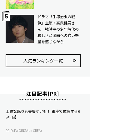
ドラマ「手塚治虫の戦
争」主演・高良健吾さ
ん 戦時中の少年時代の
厳しさと漫画への強い熱
量を感じながら
人気ランキング⼀覧
注目記事[PR]
上質な眠りも美髪ケアも！ 銀座で体感するR
eFa
PR(ReFa GINZA on CREA)