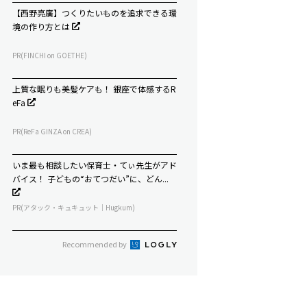
【西野亮廣】つくりたいものを追求できる環
境の作り方とは
PR(FINCHI on GOETHE)
上質な眠りも美髪ケアも！ 銀座で体感するR
eFa
PR(ReFa GINZA on CREA)
いま最も相談したい保育士・てぃ先生がアド
バイス！ 子どもの“おてつだい”に、どん...
PR(アタック・キュキュット｜Hugkum)
Recommended by