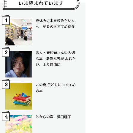
いま読まれています
夏休みに本を読みたい人
へ 記者のおすすめ紹介
歌人・青松輝さんの大切
な本 斬新な表現 よむた
び、より自由に
この夏 子どもにおすすめ
の本
外からの声 澤田瞳子