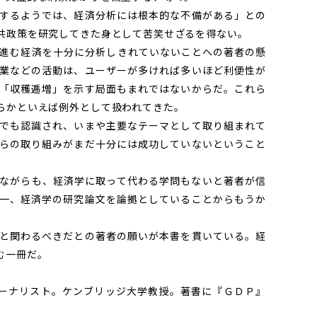
するようでは、経済分析には根本的な不備がある」との
共政策を研究してきた身として苦笑せざるを得ない。
進む経済を十分に分析しきれていないことへの著者の懸
業などの活動は、ユーザーが多ければ多いほど利便性が
「収穫逓増」を示す局面もまれではないからだ。これら
らかといえば例外として扱われてきた。
でも認識され、いまや主要なテーマとして取り組まれて
らの取り組みがまだ十分には成功していないということ
ながらも、経済学に取って代わる学問もないと著者が信
一、経済学の研究論文を論拠としていることからもうか
と関わるべきだとの著者の願いが本書を貫いている。経
む一冊だ。
、ジャーナリスト。ケンブリッジ大学教授。著書に『ＧＤＰ』