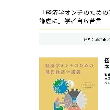
「経済学オンチのための
謙虚に」学者自ら苦言
評者： 酒井正 ／
経
本 
著
出
ジ