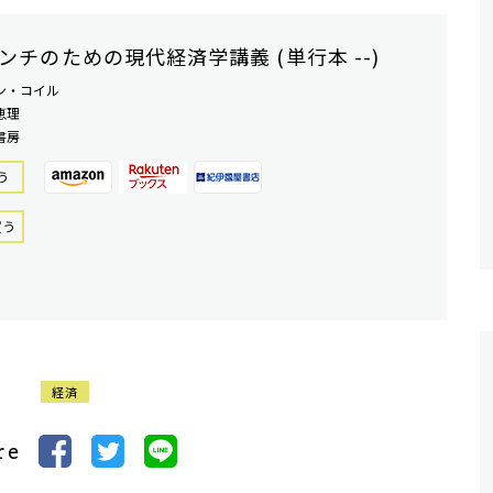
ンチのための現代経済学講義 (単行本 --)
ン・コイル
恵理
書房
う
買う
経済
re