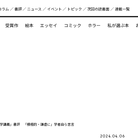
コラム
書評
ニュース
イベント
トピック
次回の読書⾯
連載一覧
好書好日
受賞作
絵本
エッセイ
コミック
ホラー
私が選ぶ本
？
えほん新定番
今めぐりたい児童文学の世界
図鑑の中の小宇宙
学講義」書評 「積極的・謙虚に」学者自ら苦言
2024.04.06