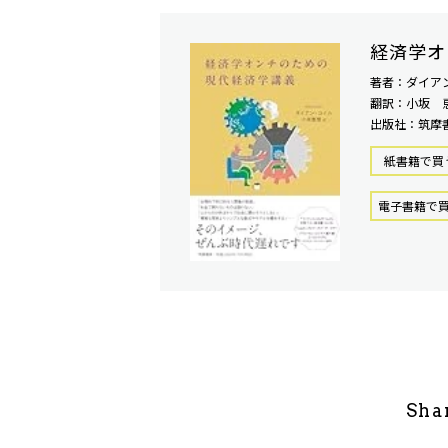
経済学オ
著者：ダイア
翻訳：小坂 
出版社：筑摩
紙書籍で買
電⼦書籍で
Sha