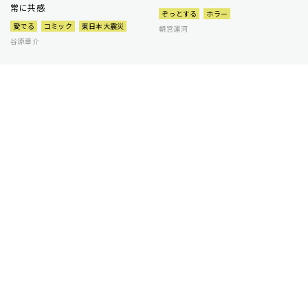
常に共感
ぞっとする
ホラー
愛でる
コミック
東日本大震災
朝宮運河
谷原章介