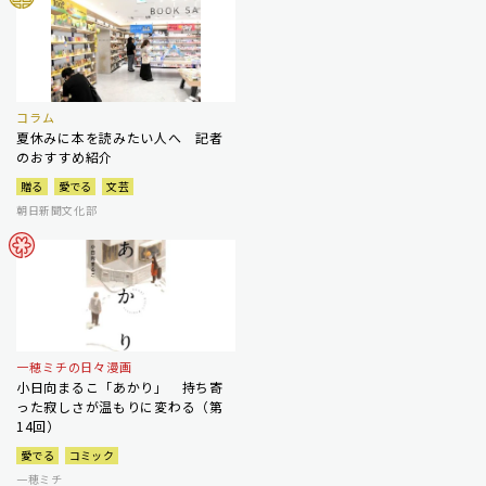
コラム
夏休みに本を読みたい人へ 記者
のおすすめ紹介
贈る
愛でる
文芸
朝日新聞文化部
一穂ミチの日々漫画
小日向まるこ「あかり」 持ち寄
った寂しさが温もりに変わる（第
14回）
愛でる
コミック
一穂ミチ