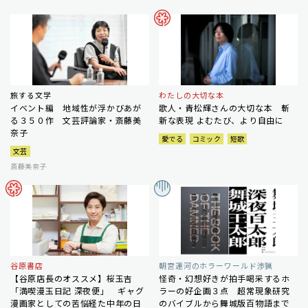
旅する文学
わたしの大切な本
イベント編 地域性が浮かびあが
歌人・青松輝さんの大切な本 斬
る３５０作 文芸評論家・斎藤美
新な表現 よむたび、より自由に
奈子
愛でる
コミック
短歌
文芸
斎藤美奈子
谷原書店
朝宮運河のホラーワールド渉猟
【谷原店長のオススメ】桜玉吉
怪奇・幻想好きが拍手喝采するホ
「満喫漫玉日記 深夜便」 ギャグ
ラーの好企画３点 超常現象研究
漫画家としての苦悩経た中年の日
のバイブルから舞城版百物語まで