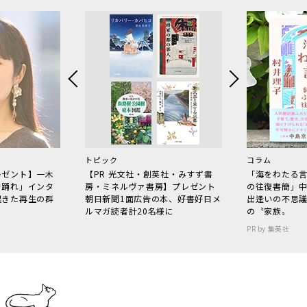
トピック
コラム
レゼント】一木
【PR 光文社・創英社・みすず書
「海をわたる
で踊れ」インタ
房・ミネルヴァ書房】プレゼント
の往復書簡」
起きた再生の群
朝日新聞1面広告の本、好書好日メ
出逢いの不思
ルマガ読者計20名様に
の〝家族〟
PR by 集英社