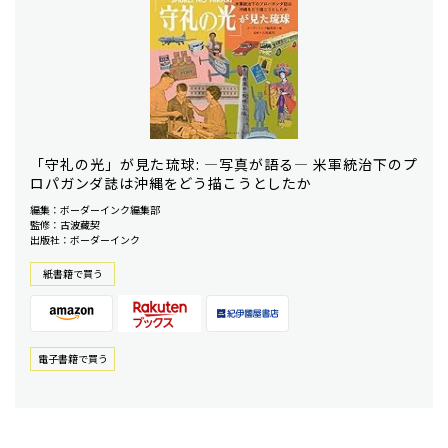
「守礼の光」が見た琉球: ―写真が語る― 米軍統治下のプ
ロパガンダ誌は沖縄をどう描こうとしたか
編集：ボーダーインク編集部
監修：古波藏契
出版社：ボーダーインク
紙書籍で買う
電⼦書籍で買う