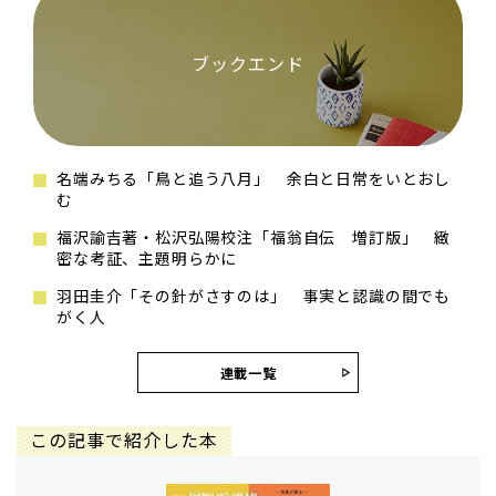
ブックエンド
名端みちる「鳥と追う八月」 余白と日常をいとおし
む
福沢諭吉著・松沢弘陽校注「福翁自伝 増訂版」 緻
密な考証、主題明らかに
羽田圭介「その針がさすのは」 事実と認識の間でも
がく人
連載一覧
この記事で紹介した本