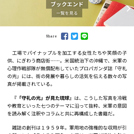
ブックエンド
一覧を見る
Share
工場でパイナップルを加工する女性たちや笑顔の子
供、にぎわう商店街……。米国統治下の沖縄で、米軍の
心理作戦部隊が無償配布していたプロパガンダ誌「守礼
の光」には、街の発展や暮らしの活気を伝える数々の写
真が掲載されている。
『「守礼の光」が見た琉球』
は、こうした写真を冷戦
や教育といった七つのテーマに沿って抜粋、米軍の意図
を読み解く注釈やコラムと共に再構成した書籍だ。
雑誌の創刊は１９５９年。軍用地の強権的な収用が引