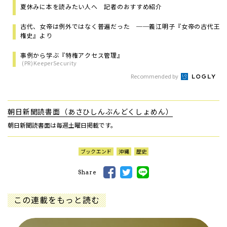
夏休みに本を読みたい人へ 記者のおすすめ紹介
古代、女帝は例外ではなく普遍だった ──義江明子『女帝の古代王
権史』より
事例から学ぶ『特権アクセス管理』
(PR)KeeperSecurity
Recommended by
朝日新聞読書面（あさひしんぶんどくしょめん）
朝日新聞読書面は毎週土曜日掲載です。
ブックエンド
沖縄
歴史
Share
この連載をもっと読む