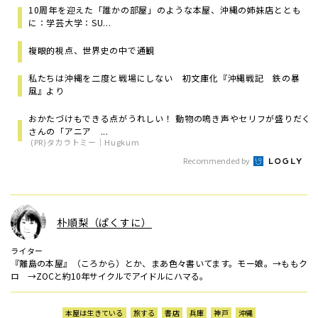
10周年を迎えた「誰かの部屋」のような本屋、沖縄の姉妹店ととも
に：学芸大学：SU...
複眼的視点、世界史の中で通観
私たちは沖縄を二度と戦場にしない ――初文庫化『沖縄戦記 鉄の暴
風』より
おかたづけもできる点がうれしい！ 動物の鳴き声やセリフが盛りだく
さんの「アニア ...
(PR)タカラトミー｜Hugkum
Recommended by
朴順梨（ぱくすに）
ライター
『離島の本屋』（ころから）とか、まあ色々書いてます。モー娘。→ももク
ロ →ZOCと約10年サイクルでアイドルにハマる。
本屋は生きている
旅する
書店
兵庫
神戸
沖縄