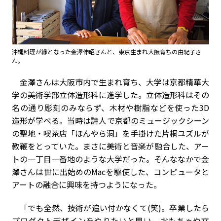
沖縄料理が縁となった金澤伸昭さんと、東京生まれ大阪育ちの由紀子さ
ん。
金澤さんは大阪市内で生まれ育ち、大学は京都精華大
学の美術学部立体造形科に進学した。立体造形科はその
名の通り彫刻のみならず、木材や樹脂などを使った3D
造形が学べる。当時は詩人で京都のミュージックシーン
の聖地・喫茶店「ほんやら洞」を手掛けた片桐ユズルが
教鞭をとっていた。まさに美術と音楽が融合した、アー
トの一丁目一番地のような大学だった。そんななかで金
澤さんは世に出始めのMacを駆使した、コンピュータと
アートの融合に興味を持つようになった。
「でも全然、技術が追い付かなくて(笑)。卒業したら
プロダクトデザインをやりたいと思い、おもちゃや文