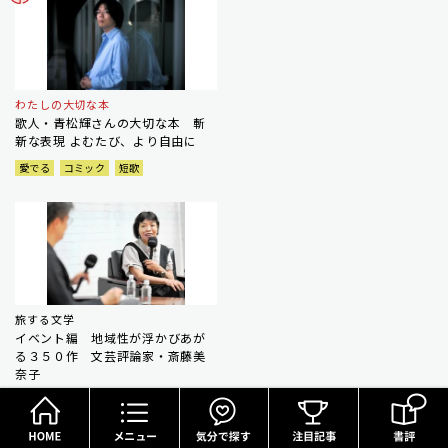
わたしの大切な本
歌人・青松輝さんの大切な本 斬
新な表現 よむたび、より自由に
愛でる
コミック
短歌
旅する文学
イベント編 地域性が浮かびあが
る３５０作 文芸評論家・斎藤美
奈子
HOME
メニュー
気分で探す
文芸
斎藤美奈子