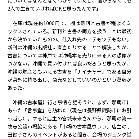
についてはなんとなくわかっていたし、儲からなくても
2人で生きていければOKと思ったんです」
在庫は現在約1000冊で、棚は新刊と古書が程よくミ
ックスされている。新刊と古書の両方を扱うことは最初
から決めていたものの、仕入れ先のアテもツテもない。
新刊は沖縄の出版社に直当たりすることで解決したが、
古書については神戸では沖縄本を売りに来る人の想像が
つかない。沖縄で買い付ければ良いだろうと思ったが、
沖縄の財産ともいえる古書を「ナイチャー」である自分
が県外に持ち出し、商売などしていいのかという葛藤が
あった。
沖縄の古本屋に行き事情を話そうと、まず、那覇市に
あった「言事堂」を訪ねた（現在は長野県諏訪市にお引
っ越し）。すると店主の宮城未来さんから、那覇の第一
牧志公設市場脇にある「市場の古本屋ウララ」店主の宇
田智子さんのイベントがあると聞き、会場のジュンク堂