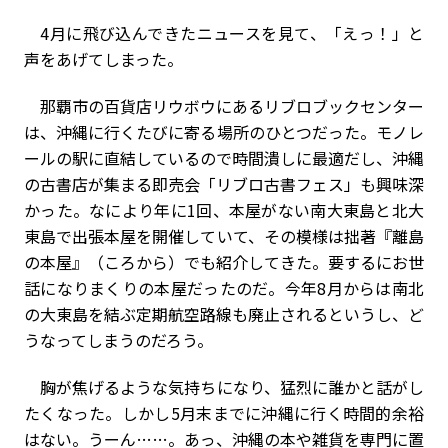
4月に飛び込んできたニュースを見て、「えっ！」と
声をあげてしまった。
那覇市の百貨店リウボウにあるリブロブックセンター
は、沖縄に行くたびに寄る場所のひとつだった。モノレ
ールの駅に直結しているので時間潰しに最適だし、沖縄
の古書店が集まる即売会「リブロ古書フェス」も興味深
かった。なにより年に1回、本屋がない南大東島と北大
東島で出張本屋を開催していて、その模様は拙著『離島
の本屋』（ころから）でも紹介してきた。要するにお世
話になりまくりの本屋だったのだ。今年8月からは南北
の大東島を結ぶ定期航空路線も廃止されるというし、ど
うなってしまうのだろう。
胸が焦げるような気持ちになり、猛烈に誰かと話がし
たくなった。しかし5月末までに沖縄に行く時間的余裕
はない。うーん……。あっ、沖縄の本や雑貨を専門に置