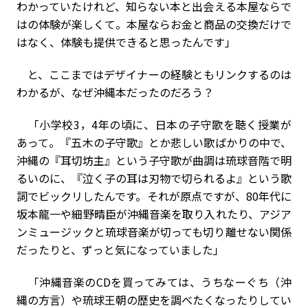
わかっていたけれど、知らない本と出会える本屋ならで
はの体験が楽しくて。本屋ならお金と商品の交換だけで
はなく、体験も提供できると思ったんです」
と、ここまではデザイナーの経験ともリンクするのは
わかるが、なぜ沖縄本だったのだろう？
「小学校3，4年の頃に、日本の子守歌を聴く授業が
あって。『五木の子守歌』とか悲しい歌ばかりの中で、
沖縄の『耳切坊主』という子守歌が曲調は琉球音階で明
るいのに、『泣く子の耳は刃物で切られるよ』という歌
詞でビックリしたんです。それが原点ですが、80年代に
坂本龍一や細野晴臣が沖縄音楽を取り入れたり、アジア
ンミュージックと琉球音楽が切っても切り離せない関係
だったりと、ずっと気になっていました」
「沖縄音楽のCDを買ってみては、うちなーぐち（沖
縄の方言）や琉球王朝の歴史を調べたくなったりしてい