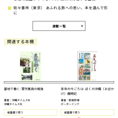
街々書林（東京） あふれる旅への思い、本を選んで形
に
連載一覧
関連する本棚
基地で働く: 軍作業員の戦後
来年の今ごろは: ぼくの沖縄〈お出か
け〉歳時記
著者：沖縄タイムス社
著者：新城和博
沖縄タイムス社
ボーダーインク
紙書籍で買う
紙書籍で買う