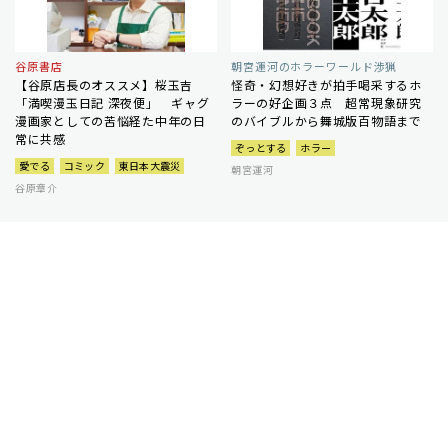
谷原書店
朝宮運河のホラーワールド渉猟
【谷原店長のオススメ】桜玉吉
怪奇・幻想好きが拍手喝采するホ
「満喫漫玉日記 深夜便」 ギャグ
ラーの好企画３点 超常現象研究
漫画家としての苦悩経た中年の日
のバイブルから舞城版百物語まで
常に共感
ぞっとする
ホラー
愛でる
コミック
東日本大震災
朝宮運河
谷原章介