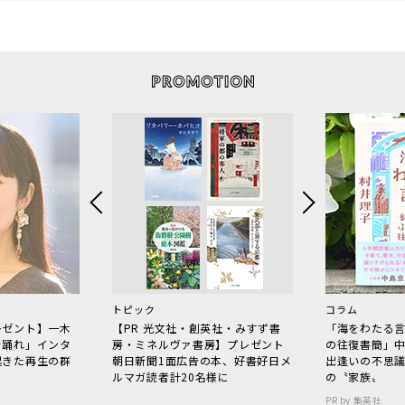
トピック
コラム
レゼント】一木
【PR 光文社・創英社・みすず書
「海をわたる
で踊れ」インタ
房・ミネルヴァ書房】プレゼント
の往復書簡」
起きた再生の群
朝日新聞1面広告の本、好書好日メ
出逢いの不思
ルマガ読者計20名様に
の〝家族〟
PR by 集英社