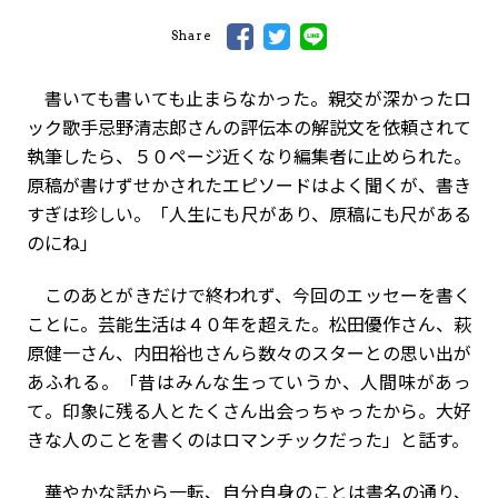
Share
書いても書いても止まらなかった。親交が深かったロ
ック歌手忌野清志郎さんの評伝本の解説文を依頼されて
執筆したら、５０ページ近くなり編集者に止められた。
原稿が書けずせかされたエピソードはよく聞くが、書き
すぎは珍しい。「人生にも尺があり、原稿にも尺がある
のにね」
このあとがきだけで終われず、今回のエッセーを書く
ことに。芸能生活は４０年を超えた。松田優作さん、萩
原健一さん、内田裕也さんら数々のスターとの思い出が
あふれる。「昔はみんな生っていうか、人間味があっ
て。印象に残る人とたくさん出会っちゃったから。大好
きな人のことを書くのはロマンチックだった」と話す。
華やかな話から一転、自分自身のことは書名の通り、