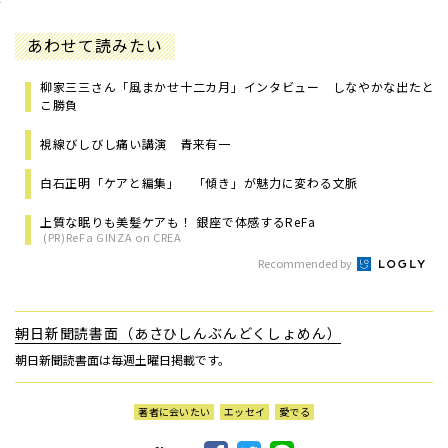
あわせて読みたい
柳家三三さん「風まかせ十二カ月」インタビュー しなやかな出たと
こ勝負
視線びしびし痛い講演 青来有一
白石正明「ケアと編集」 「傾き」が魅力に変わる文脈
上質な眠りも美髪ケアも！ 銀座で体感するReFa
(PR)ReFa GINZA on CREA
Recommended by
朝日新聞読書面（あさひしんぶんどくしょめん）
朝日新聞読書面は毎週土曜日掲載です。
著者に会いたい
エッセイ
愛でる