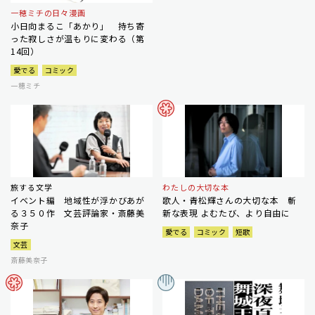
一穂ミチの日々漫画
小日向まるこ「あかり」 持ち寄
った寂しさが温もりに変わる（第
14回）
愛でる
コミック
一穂ミチ
旅する文学
わたしの大切な本
イベント編 地域性が浮かびあが
歌人・青松輝さんの大切な本 斬
る３５０作 文芸評論家・斎藤美
新な表現 よむたび、より自由に
奈子
愛でる
コミック
短歌
文芸
斎藤美奈子