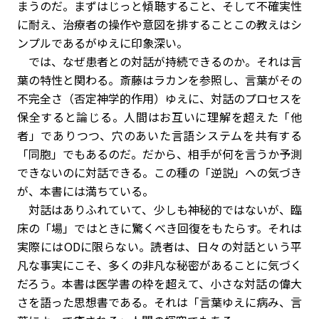
まうのだ。まずはじっと傾聴すること、そして不確実性
に耐え、治療者の操作や意図を排すること――この教えはシ
ンプルであるがゆえに印象深い。
では、なぜ患者との対話が持続できるのか。それは言
葉の特性と関わる。斎藤はラカンを参照し、言葉がその
不完全さ（否定神学的作用）ゆえに、対話のプロセスを
保全すると論じる。人間はお互いに理解を超えた「他
者」でありつつ、穴のあいた言語システムを共有する
「同胞」でもあるのだ。だから、相手が何を言うか予測
できないのに対話できる。この種の「逆説」への気づき
が、本書には満ちている。
対話はありふれていて、少しも神秘的ではないが、臨
床の「場」ではときに驚くべき回復をもたらす。それは
実際にはODに限らない。読者は、日々の対話という平
凡な事実にこそ、多くの非凡な秘密があることに気づく
だろう。本書は医学書の枠を超えて、小さな対話の偉大
さを語った思想書である。それは「言葉ゆえに病み、言