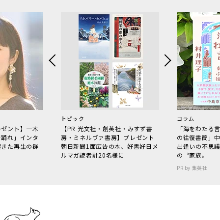
トピック
コラム
レゼント】一木
【PR 光文社・創英社・みすず書
「海をわたる
で踊れ」インタ
房・ミネルヴァ書房】プレゼント
の往復書簡」
起きた再生の群
朝日新聞1面広告の本、好書好日メ
出逢いの不思
ルマガ読者計20名様に
の〝家族〟
PR by 集英社