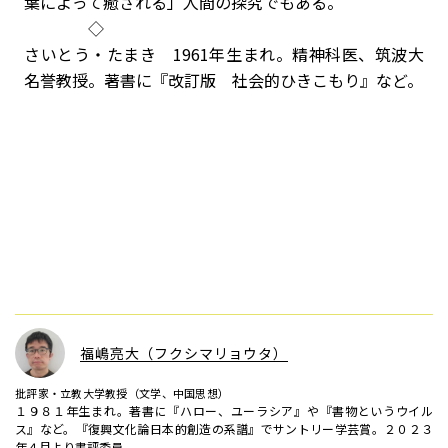
葉によって癒される」人間の探究でもある。
◇
さいとう・たまき 1961年生まれ。精神科医、筑波大
名誉教授。著書に『改訂版 社会的ひきこもり』など。
福嶋亮大（フクシマリョウタ）
批評家・立教大学教授（文学、中国思想）
１９８１年生まれ。著書に『ハロー、ユーラシア』や『書物というウイル
ス』など。『復興文化論――日本的創造の系譜』でサントリー学芸賞。２０２３
年４月より書評委員。