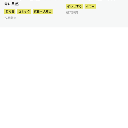
常に共感
ぞっとする
ホラー
愛でる
コミック
東日本大震災
朝宮運河
谷原章介