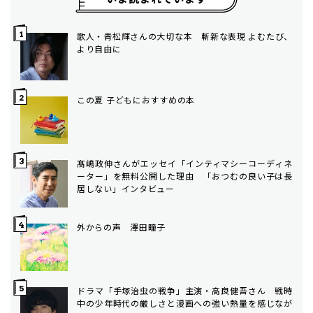
歌人・青松輝さんの大切な本 斬新な表現 よむたび、
より自由に
この夏 子どもにおすすめの本
髙嶋政伸さんがエッセイ「インティマシーコーディネ
ーター」を無料公開した理由 「おつむの良い子は長
居しない」インタビュー
外からの声 澤田瞳子
ドラマ「手塚治虫の戦争」主演・高良健吾さん 戦時
中の少年時代の厳しさと漫画への強い熱量を感じなが