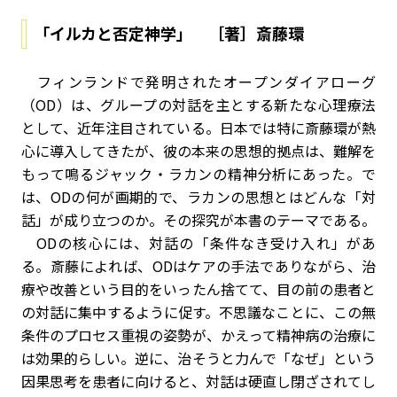
「イルカと否定神学」 ［著］斎藤環
フィンランドで発明されたオープンダイアローグ
（OD）は、グループの対話を主とする新たな心理療法
として、近年注目されている。日本では特に斎藤環が熱
心に導入してきたが、彼の本来の思想的拠点は、難解を
もって鳴るジャック・ラカンの精神分析にあった。で
は、ODの何が画期的で、ラカンの思想とはどんな「対
話」が成り立つのか。その探究が本書のテーマである。
ODの核心には、対話の「条件なき受け入れ」があ
る。斎藤によれば、ODはケアの手法でありながら、治
療や改善という目的をいったん捨てて、目の前の患者と
の対話に集中するように促す。不思議なことに、この無
条件のプロセス重視の姿勢が、かえって精神病の治療に
は効果的らしい。逆に、治そうと力んで「なぜ」という
因果思考を患者に向けると、対話は硬直し閉ざされてし