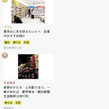
コラム
夏休みに本を読みたい人へ 記者
のおすすめ紹介
贈る
愛でる
文芸
朝日新聞文化部
文芸時評
家族のかたち 心を配り合う、一
瞬があれば 都甲幸治〈朝日新聞
文芸時評26年7月〉
考える
文芸
都甲幸治