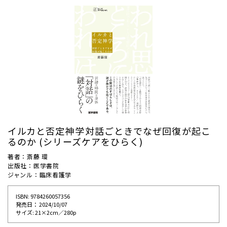
イルカと否定神学――対話ごときでなぜ回復が起こ
るのか (シリーズケアをひらく)
著者：斎藤 環
出版社：医学書院
ジャンル：臨床看護学
ISBN: 9784260057356
発売⽇： 2024/10/07
サイズ: 21×2cm／280p