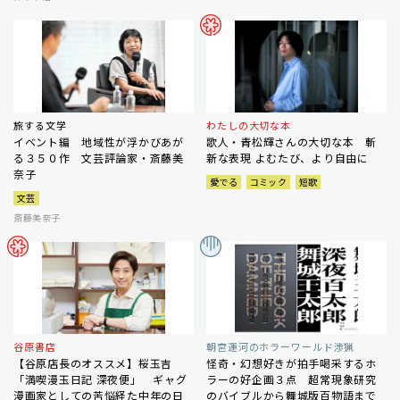
旅する文学
わたしの大切な本
イベント編 地域性が浮かびあが
歌人・青松輝さんの大切な本 斬
る３５０作 文芸評論家・斎藤美
新な表現 よむたび、より自由に
奈子
愛でる
コミック
短歌
文芸
斎藤美奈子
谷原書店
朝宮運河のホラーワールド渉猟
【谷原店長のオススメ】桜玉吉
怪奇・幻想好きが拍手喝采するホ
「満喫漫玉日記 深夜便」 ギャグ
ラーの好企画３点 超常現象研究
漫画家としての苦悩経た中年の日
のバイブルから舞城版百物語まで