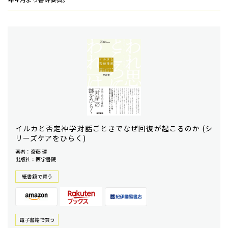
イルカと否定神学――対話ごときでなぜ回復が起こるのか (シ
リーズケアをひらく)
著者：斎藤 環
出版社：医学書院
紙書籍で買う
電⼦書籍で買う