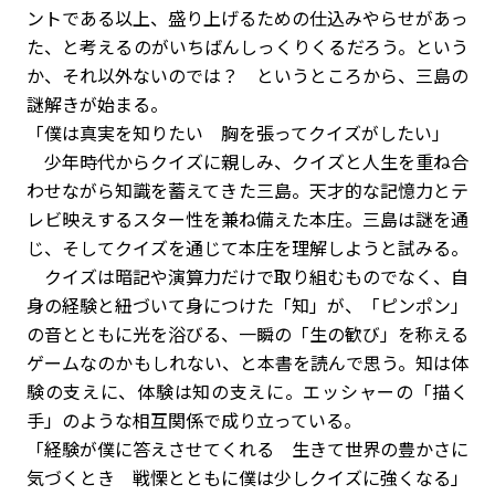
ントである以上、盛り上げるための仕込み――やらせがあっ
た、と考えるのがいちばんしっくりくるだろう。という
か、それ以外ないのでは？ というところから、三島の
謎解きが始まる。
「僕は真実を知りたい 胸を張ってクイズがしたい」
少年時代からクイズに親しみ、クイズと人生を重ね合
わせながら知識を蓄えてきた三島。天才的な記憶力とテ
レビ映えするスター性を兼ね備えた本庄。三島は謎を通
じ、そしてクイズを通じて本庄を理解しようと試みる。
クイズは暗記や演算力だけで取り組むものでなく、自
身の経験と紐づいて身につけた「知」が、「ピンポン」
の音とともに光を浴びる、一瞬の「生の歓び」を称える
ゲームなのかもしれない、と本書を読んで思う。知は体
験の支えに、体験は知の支えに。エッシャーの「描く
手」のような相互関係で成り立っている。
「経験が僕に答えさせてくれる 生きて世界の豊かさに
気づくとき 戦慄とともに僕は少しクイズに強くなる」