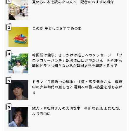
夏休みに本を読みたい人へ 記者のおすすめ紹介
この夏 子どもにおすすめの本
韓国語は独学、きっかけは推しへのメッセージ 「ブ
ロッコリーパンチ」訳者の山口さやかさん K-POPも
韓国ドラマも知らない私が韓国文学を翻訳するまで
ドラマ「手塚治虫の戦争」主演・高良健吾さん 戦時
中の少年時代の厳しさと漫画への強い熱量を感じなが
ら
歌人・青松輝さんの大切な本 斬新な表現 よむたび、
より自由に