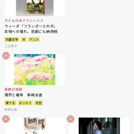
子どもの本クラシックス
ウィーダ「フランダースの犬」
本物への憧れ、悲劇にも納得感
児童文学
犬
アニメ
三辺律子
季節の地図
偶然と確率 柴崎友香
愛でる
エッセイ
文芸
柴崎友香