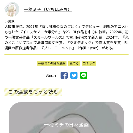
一穂ミチ（いちほみち）
小説家
大阪市在住。2007年『雪よ林檎の香のごとく』でデビュー。劇場版アニメ化
もされた『イエスかノーか半分か』など、BL作品を中心に執筆。2022年、初
の一般文芸作品『スモールワールズ』で吉川英治文学新人賞、2024年、『光
のとこにいてね』で島清恋愛文学賞、『ツミデミック』で直木賞を受賞。BL
漫画の原作担当作品に『ブルーモーメント』（作画・ymz） がある。
一穂ミチの日々漫画
愛でる
コミック
Share
この連載をもっと読む
一穂ミチの日々漫画