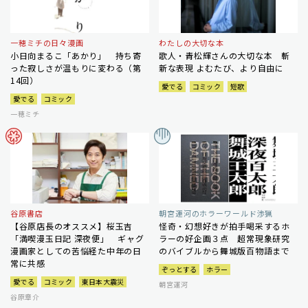
一穂ミチの日々漫画
わたしの大切な本
小日向まるこ「あかり」 持ち寄
歌人・青松輝さんの大切な本 斬
った寂しさが温もりに変わる（第
新な表現 よむたび、より自由に
14回）
愛でる
コミック
短歌
愛でる
コミック
一穂ミチ
谷原書店
朝宮運河のホラーワールド渉猟
【谷原店長のオススメ】桜玉吉
怪奇・幻想好きが拍手喝采するホ
「満喫漫玉日記 深夜便」 ギャグ
ラーの好企画３点 超常現象研究
漫画家としての苦悩経た中年の日
のバイブルから舞城版百物語まで
常に共感
ぞっとする
ホラー
愛でる
コミック
東日本大震災
朝宮運河
谷原章介