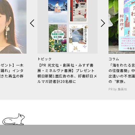
トピック
コラム
レゼント】一木
【PR 光文社・創英社・みすず書
「海をわたる
で踊れ」インタ
房・ミネルヴァ書房】プレゼント
の往復書簡」
起きた再生の群
朝日新聞1面広告の本、好書好日メ
出逢いの不思
ルマガ読者計20名様に
の〝家族〟
PR by 集英社