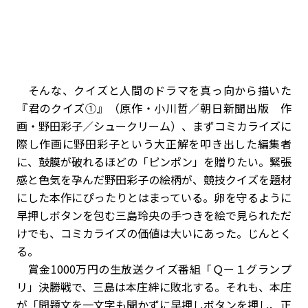
そんな、クイズと人間のドラマを真っ向から描いた
『君のクイズ①』（原作・小川哲／朝日新聞出版 作
画・野田彩子／シュークリーム）、まずコミカライズに
際し作画に野田彩子という大正解を叩き出した編集者
に、鼓膜が破れるほどの「ピンポン」を贈りたい。緊張
感と色気を孕んだ野田彩子の絵柄が、競技クイズを題材
にした本作にぴったりとはまっている。卵を守るように
早押しボタンを包む三島玲央の手つきを絵で見られただ
けでも、コミカライズの価値は大いにあった。じんとく
る。
賞金1000万円の生放送クイズ番組「Ｑー１グランプ
リ」決勝戦で、三島は本庄絆に敗北する。それも、本庄
が「問題文を一文字も聞かずに早押しボタンを押し、正