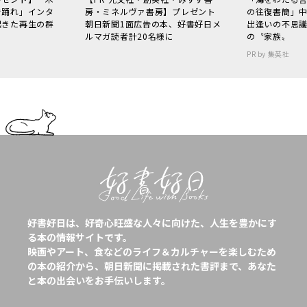
で踊れ」インタ
房・ミネルヴァ書房】プレゼント
の往復書簡」
起きた再生の群
朝日新聞1面広告の本、好書好日メ
出逢いの不思
ルマガ読者計20名様に
の〝家族〟
PR by 集英社
好書好日は、好奇心旺盛な人々に向けた、人生を豊かにす
る本の情報サイトです。
映画やアート、食などのライフ＆カルチャーを楽しむため
の本の紹介から、朝日新聞に掲載された書評まで、あなた
と本の出会いをお手伝いします。