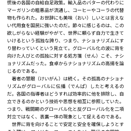
慌後の各国の自給自足政策。輸入品のバターの代わりに
マーガリンの粗悪品が流通し、コーヒーやコーラの代替
物も作られた。お世辞にも美味（おい）しいとは言えな
い代用食を国民に強いたのだ。節々に感じるのは、この
欲しがらない経験がやがて、世界に頼らず自力で生きて
いけるという孤独な誇り、つまり、ナショナリズムにす
り替わっていくという見立て。グローバル化の波に背を
向けた人びとの孤独に対する処方箋（せん）こそ、ナシ
ョナリズムだった。食卓からナショナリズムの高揚を論
じるのである。
著者の慧眼（けいがん）は続く。その孤高のナショナ
リズムがグローバルに伝播（でんぱ）したと考えるの
だ。各国の指導者はどうすれば効率的に他を排除し、自
立できるのかという技術や思想を相互に参照していた。
つまり、戦間期のグローバル化と反グローバル化を二項
対立ではなく、表裏一体の現象として捉えるのである。
世界に背を向けることで安定と安全を確保しようとす