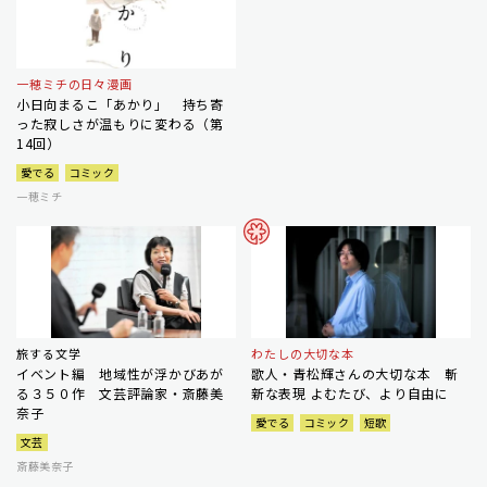
一穂ミチの日々漫画
小日向まるこ「あかり」 持ち寄
った寂しさが温もりに変わる（第
14回）
愛でる
コミック
一穂ミチ
旅する文学
わたしの大切な本
イベント編 地域性が浮かびあが
歌人・青松輝さんの大切な本 斬
る３５０作 文芸評論家・斎藤美
新な表現 よむたび、より自由に
奈子
愛でる
コミック
短歌
文芸
斎藤美奈子