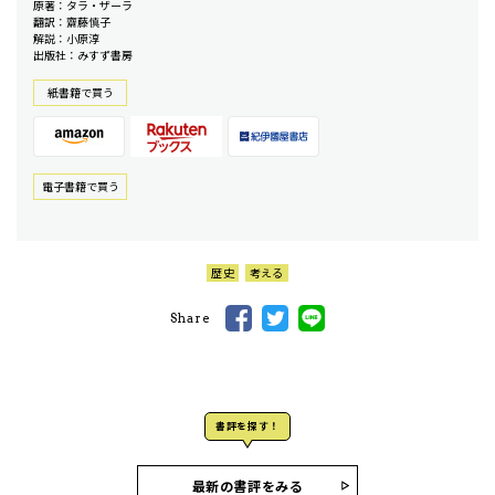
原著：タラ・ザーラ
翻訳：齋藤慎子
解説：小原淳
出版社：みすず書房
紙書籍で買う
電⼦書籍で買う
歴史
考える
Share
書評を探す！
最新の書評をみる