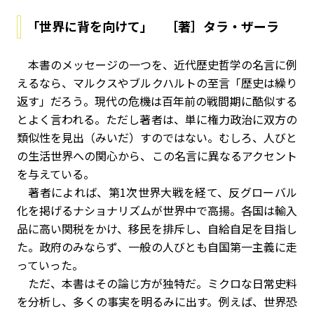
「世界に背を向けて」 ［著］タラ・ザーラ
本書のメッセージの一つを、近代歴史哲学の名言に例
えるなら、マルクスやブルクハルトの至言「歴史は繰り
返す」だろう。現代の危機は百年前の戦間期に酷似する
とよく言われる。ただし著者は、単に権力政治に双方の
類似性を見出（みいだ）すのではない。むしろ、人びと
の生活世界への関心から、この名言に異なるアクセント
を与えている。
著者によれば、第1次世界大戦を経て、反グローバル
化を掲げるナショナリズムが世界中で高揚。各国は輸入
品に高い関税をかけ、移民を排斥し、自給自足を目指し
た。政府のみならず、一般の人びとも自国第一主義に走
っていった。
ただ、本書はその論じ方が独特だ。ミクロな日常史料
を分析し、多くの事実を明るみに出す。例えば、世界恐