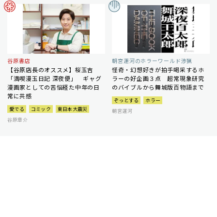
谷原書店
朝宮運河のホラーワールド渉猟
【谷原店長のオススメ】桜玉吉
怪奇・幻想好きが拍手喝采するホ
「満喫漫玉日記 深夜便」 ギャグ
ラーの好企画３点 超常現象研究
漫画家としての苦悩経た中年の日
のバイブルから舞城版百物語まで
常に共感
ぞっとする
ホラー
愛でる
コミック
東日本大震災
朝宮運河
谷原章介