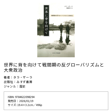
世界に背を向けて――戦間期の反グローバリズムと
大衆政治
著者：タラ・ザーラ
出版社：みすず書房
ジャンル：歴史
ISBN: 9784622098294
発売⽇： 2026/01/19
サイズ: 19.4×3.2cm／496p