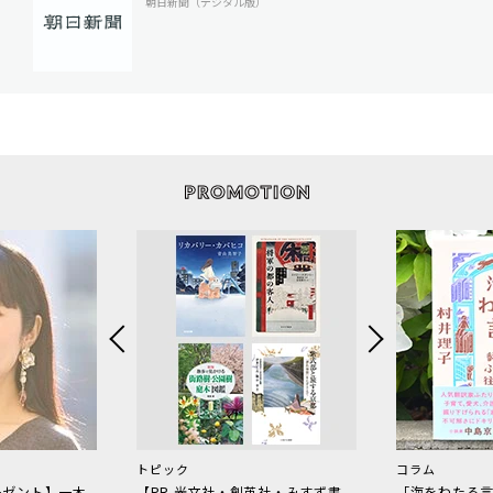
朝日新聞（デジタル版）
トピック
コラム
レゼント】一木
【PR 光文社・創英社・みすず書
「海をわたる