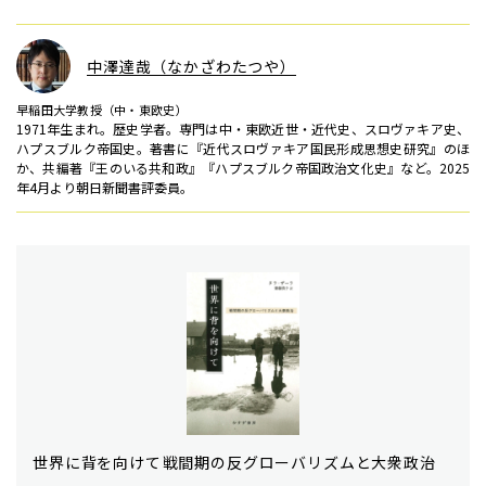
中澤達哉（なかざわたつや）
早稲田大学教授（中・東欧史）
1971年生まれ。歴史学者。専門は中・東欧近世・近代史、スロヴァキア史、
ハプスブルク帝国史。著書に『近代スロヴァキア国民形成思想史研究』のほ
か、共編著『王のいる共和政』『ハプスブルク帝国政治文化史』など。2025
年4月より朝日新聞書評委員。
世界に背を向けて――戦間期の反グローバリズムと大衆政治