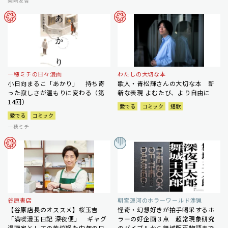
柴崎友香
一穂ミチの日々漫画
わたしの大切な本
小日向まるこ「あかり」 持ち寄
歌人・青松輝さんの大切な本 斬
った寂しさが温もりに変わる（第
新な表現 よむたび、より自由に
14回）
愛でる
コミック
短歌
愛でる
コミック
一穂ミチ
谷原書店
朝宮運河のホラーワールド渉猟
【谷原店長のオススメ】桜玉吉
怪奇・幻想好きが拍手喝采するホ
「満喫漫玉日記 深夜便」 ギャグ
ラーの好企画３点 超常現象研究
漫画家としての苦悩経た中年の日
のバイブルから舞城版百物語まで