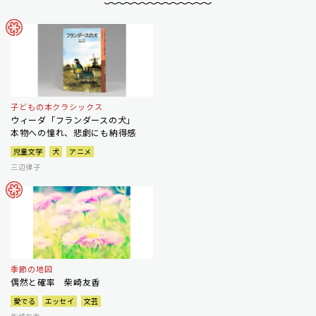
子どもの本クラシックス
ウィーダ「フランダースの犬」
本物への憧れ、悲劇にも納得感
児童文学
犬
アニメ
三辺律子
季節の地図
偶然と確率 柴崎友香
愛でる
エッセイ
文芸