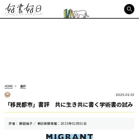
好書好日
HOME
書評
2025.02.01
「移民都市」書評 共に生き共に書く学術書の試み
評者： 藤田結子 ／ 朝⽇新聞掲載：2025年02月01日