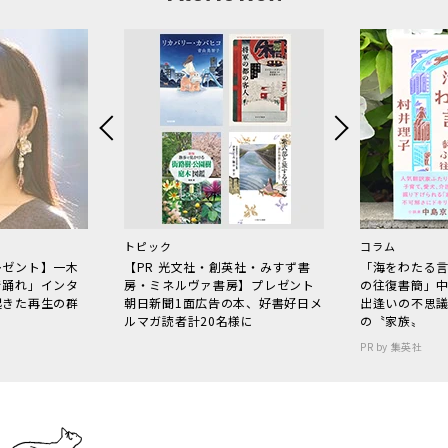
トピック
コラム
レゼント】一木
【PR 光文社・創英社・みすず書
「海をわたる
で踊れ」インタ
房・ミネルヴァ書房】プレゼント
の往復書簡」
起きた再生の群
朝日新聞1面広告の本、好書好日メ
出逢いの不思
ルマガ読者計20名様に
の〝家族〟
PR by 集英社