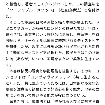
と協働し、著者としてクレジットした。この調査法を
「ソーシャブル・メソッド」（社交的手法）と名付け
た。
そうして移民の日常や苦悩を描く本書が編まれた。ド
ミニカやガーナから来たロンドンの移民たちは、管理・
選別され、新参者という呼び名に葛藤し、在留許可を待
ち続ける。オーウェルは国家に統制されたディストピア
を想像したが、現実には外部委託され民営化された新自
由主義的なディストピアが現れた。移民たちはこの状況
に抗（あらが）いつつ、国境をまたいで柔軟に生きてい
く。
本書は移民の現実と学術理論を往復する。そのキーコ
ンセプトは「コンヴィヴィアリティ（共に生きるこ
と）」だ。共に生きていくためには、日常的な多文化的
風景を注意深く観察しつつ好奇心を抱く能力、他者の立
場に身をおいて思いやる能力が役に立つという。
著者たちは、調査法とは「描かれる人びとに対する責