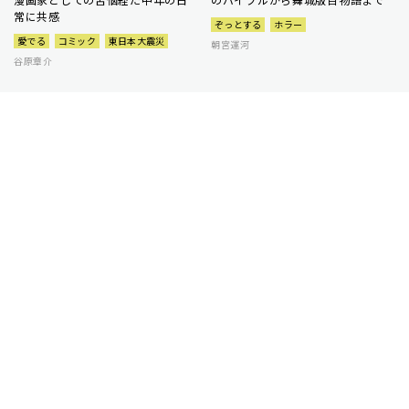
常に共感
ぞっとする
ホラー
愛でる
コミック
東日本大震災
朝宮運河
谷原章介