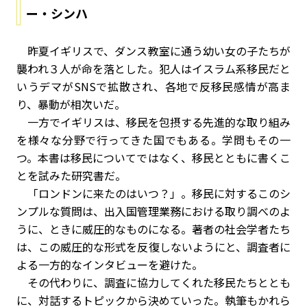
ー・シンハ
昨夏イギリスで、ダンス教室に通う幼い女の子たちが
襲われ３人が命を落とした。犯人はイスラム系移民だと
いうデマがSNSで拡散され、各地で反移民感情が高ま
り、暴動が相次いだ。
一方でイギリスは、移民を包摂する先進的な取り組み
を様々な分野で行ってきた国でもある。学問もその一
つ。本書は移民についてではなく、移民とともに書くこ
とを試みた研究書だ。
「ロンドンに来たのはいつ？」。移民に対するこのシ
ンプルな質問は、出入国管理業務における取り調べのよ
うに、ときに威圧的なものになる。著者の社会学者たち
は、この威圧的な形式を反復しないようにと、調査者に
よる一方的なインタビューを避けた。
その代わりに、調査に協力してくれた移民たちととも
に、対話するトピックから決めていった。執筆もかれら