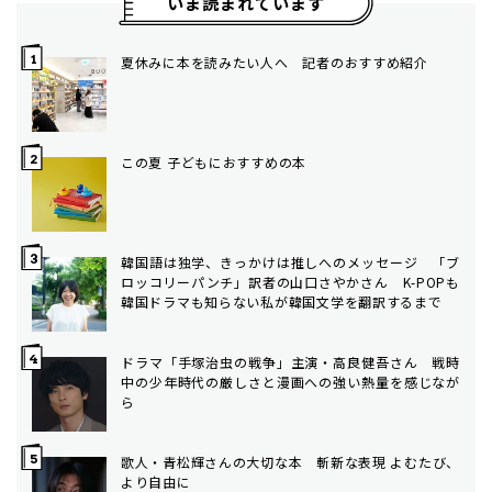
いま読まれています
夏休みに本を読みたい人へ 記者のおすすめ紹介
この夏 子どもにおすすめの本
韓国語は独学、きっかけは推しへのメッセージ 「ブ
ロッコリーパンチ」訳者の山口さやかさん K-POPも
韓国ドラマも知らない私が韓国文学を翻訳するまで
ドラマ「手塚治虫の戦争」主演・高良健吾さん 戦時
中の少年時代の厳しさと漫画への強い熱量を感じなが
ら
歌人・青松輝さんの大切な本 斬新な表現 よむたび、
より自由に