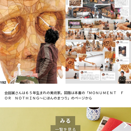
会田誠さんは６５年生まれの美術家。図版は本書の「ＭＯＮＵＭＥＮＴ Ｆ
ＯＲ ＮＯＴＨＩＮＧ～にほんのまつり」のページから
みる
一覧を見る