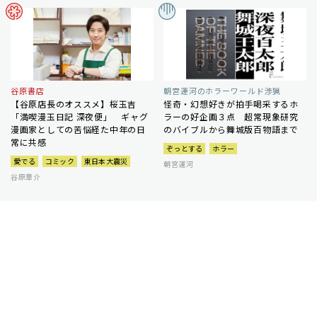
谷原書店
朝宮運河のホラーワールド渉猟
【谷原店長のオススメ】桜玉吉
怪奇・幻想好きが拍手喝采するホ
「満喫漫玉日記 深夜便」 ギャグ
ラーの好企画３点 超常現象研究
漫画家としての苦悩経た中年の日
のバイブルから舞城版百物語まで
常に共感
ぞっとする
ホラー
愛でる
コミック
東日本大震災
朝宮運河
谷原章介