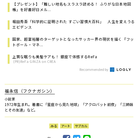
【プレゼント】「難しい地名もスラスラ読める！ ふりがな日本地図
帳」を好書好日メル...
堀田秀吾「科学的に証明された すごい習慣大百科」 人生を変えうる
エビデンス
国家、超富裕層のターゲットとなったサッカー界の現状を描く――『フッ
トボール・マネ...
上質な眠りも美髪ケアも！ 銀座で体感するReFa
(PR)ReFa GINZA on CREA
Recommended by
福永信（フクナガシン）
小説家
1972年生まれ。著書に「星座から見た地球」「アクロバット前夜」「三姉妹
とその友達」など。
みる
アート
サブカル