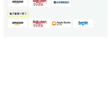
電⼦書籍で買う