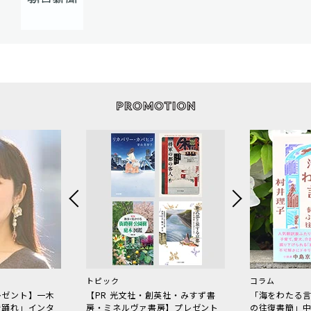
トピック
コラム
レゼント】一木
【PR 光文社・創英社・みすず書
「海をわたる
で踊れ」インタ
房・ミネルヴァ書房】プレゼント
の往復書簡」