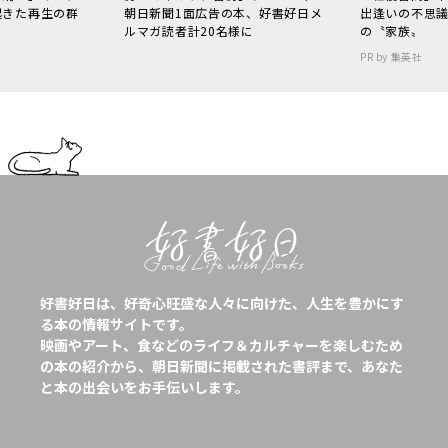
起きた再生の群
朝日新聞1面広告の本、好書好日メ
出逢いの不思
ルマガ読者計20名様に
の〝家族〟
PR by 集英社
好書好日は、好奇心旺盛な人々に向けた、人生を豊かにす
る本の情報サイトです。
映画やアート、食などのライフ＆カルチャーを楽しむため
の本の紹介から、朝日新聞に掲載された書評まで、あなた
と本の出会いをお手伝いします。