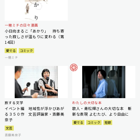
一穂ミチの日々漫画
小日向まるこ「あかり」 持ち寄
った寂しさが温もりに変わる（第
14回）
愛でる
コミック
一穂ミチ
旅する文学
わたしの大切な本
イベント編 地域性が浮かびあが
歌人・青松輝さんの大切な本 斬
る３５０作 文芸評論家・斎藤美
新な表現 よむたび、より自由に
奈子
愛でる
コミック
短歌
文芸
斎藤美奈子