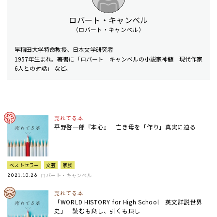
ロバート・キャンベル
（ロバート・キャンベル）
早稲田大学特命教授、日本文学研究者
1957年生まれ。著書に「ロバート キャンベルの小説家神髄 現代作家
6人との対話」 など。
売れてる本
平野啓一郎『本心』 亡き母を「作り」真実に迫る
ベストセラー
文芸
家族
ロバート・キャンベル
2021.10.26
売れてる本
「WORLD HISTORY for High School 英文詳説世界
史」 読むも良し、引くも良し