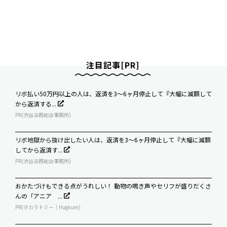
注目記事[PR]
リボ払い50万円以上の人は、返済を3～6ヶ月停止して『大幅に減額して
から返済する...
PR(渋谷法務総合事務所)
リボ地獄から抜け出したい人は、返済を3～6ヶ月停止して『大幅に減額
してから返済す...
PR(渋谷法務総合事務所)
おかたづけもできる点がうれしい！ 動物の鳴き声やセリフが盛りだくさ
んの「アニア ...
PR(タカラトミー｜Hugkum)