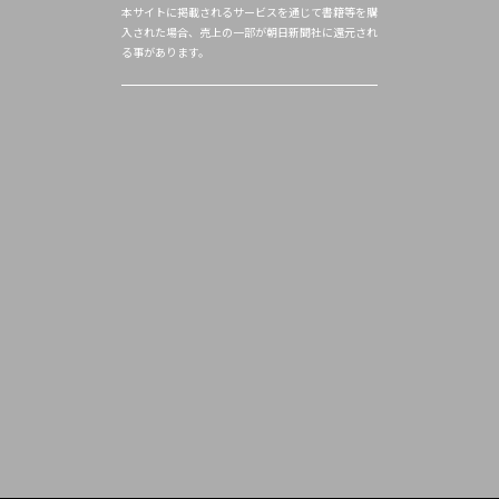
本サイトに掲載されるサービスを通じて書籍等を購
入された場合、売上の一部が朝日新聞社に還元され
る事があります。