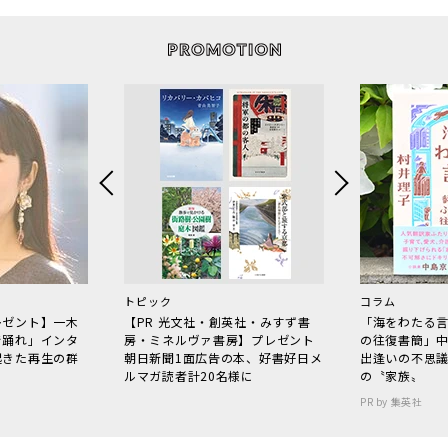
トピック
コラム
レゼント】一木
【PR 光文社・創英社・みすず書
「海をわたる
で踊れ」インタ
房・ミネルヴァ書房】プレゼント
の往復書簡」
起きた再生の群
朝日新聞1面広告の本、好書好日メ
出逢いの不思
ルマガ読者計20名様に
の〝家族〟
PR by 集英社