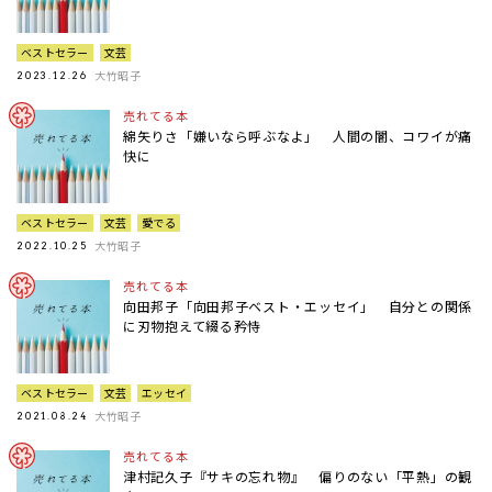
ベストセラー
文芸
大竹昭子
2023.12.26
売れてる本
綿矢りさ「嫌いなら呼ぶなよ」 人間の闇、コワイが痛
快に
ベストセラー
文芸
愛でる
大竹昭子
2022.10.25
売れてる本
向田邦子「向田邦子ベスト・エッセイ」 自分との関係
に刃物抱えて綴る矜恃
ベストセラー
文芸
エッセイ
大竹昭子
2021.08.24
売れてる本
津村記久子『サキの忘れ物』 偏りのない「平熱」の観