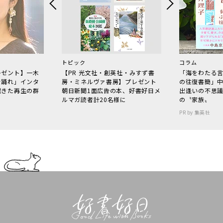
トピック
コラム
レゼント】一木
【PR 光文社・創英社・みすず書
「海をわたる
で踊れ」インタ
房・ミネルヴァ書房】プレゼント
の往復書簡」
起きた再生の群
朝日新聞1面広告の本、好書好日メ
出逢いの不思
ルマガ読者計20名様に
の〝家族〟
PR by 集英社