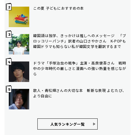
この夏 子どもにおすすめの本
韓国語は独学、きっかけは推しへのメッセージ 「ブ
ロッコリーパンチ」訳者の山口さやかさん K-POPも
韓国ドラマも知らない私が韓国文学を翻訳するまで
ドラマ「手塚治虫の戦争」主演・高良健吾さん 戦時
中の少年時代の厳しさと漫画への強い熱量を感じなが
ら
歌人・青松輝さんの大切な本 斬新な表現 よむたび、
より自由に
人気ランキング⼀覧