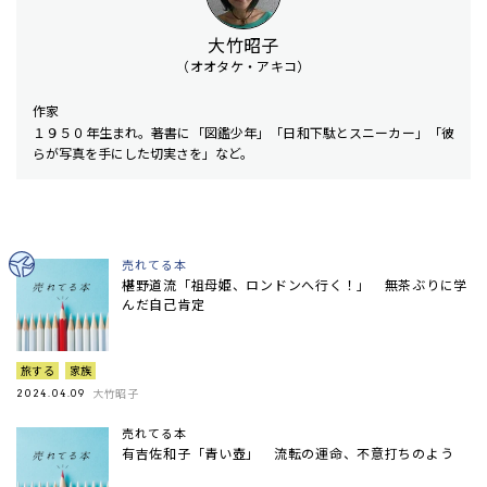
大竹昭子
（オオタケ・アキコ）
作家
１９５０年生まれ。著書に「図鑑少年」「日和下駄とスニーカー」「彼
らが写真を手にした切実さを」など。
売れてる本
椹野道流「祖母姫、ロンドンへ行く！」 無茶ぶりに学
んだ自己肯定
旅する
家族
大竹昭子
2024.04.09
売れてる本
有吉佐和子「青い壺」 流転の運命、不意打ちのよう