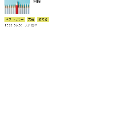
察眼
ベストセラー
文芸
愛でる
大竹昭子
2021.06.01