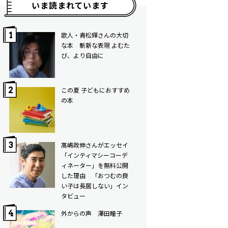
いま読まれています
歌人・青松輝さんの大切
な本 斬新な表現 よむた
び、より自由に
この夏 子どもにおすすめ
の本
髙嶋政伸さんがエッセイ
「インティマシーコーデ
ィネーター」を無料公開
した理由 「おつむの良
い子は長居しない」イン
タビュー
外からの声 澤田瞳子