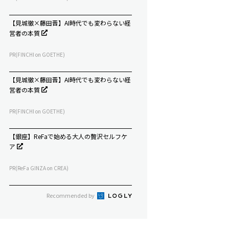
【見城徹×藤田晋】AI時代でも変わらない経
営者の本質
PR(FINCHI on GOETHE)
【見城徹×藤田晋】AI時代でも変わらない経
営者の本質
PR(FINCHI on GOETHE)
【銀座】ReFaで始める大人の贅沢セルフケ
ア
PR(ReFa GINZA on CREA)
Recommended by