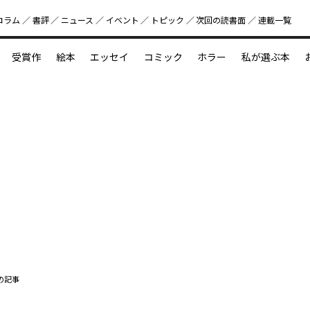
コラム
書評
ニュース
イベント
トピック
次回の読書⾯
連載一覧
好書好日
受賞作
絵本
エッセイ
コミック
ホラー
私が選ぶ本
？
えほん新定番
今めぐりたい児童文学の世界
図鑑の中の小宇宙
の記事