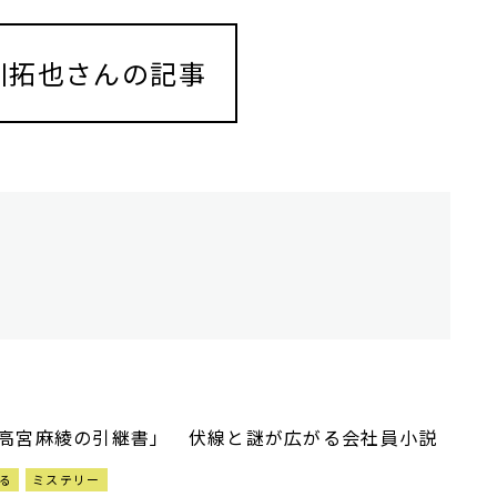
川拓也さんの記事
高宮麻綾の引継書」 伏線と謎が広がる会社員小説
る
ミステリー