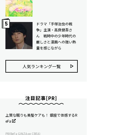
ドラマ「手塚治虫の戦
争」主演・高良健吾さ
ん 戦時中の少年時代の
厳しさと漫画への強い熱
量を感じながら
人気ランキング⼀覧
注目記事[PR]
上質な眠りも美髪ケアも！ 銀座で体感するR
eFa
PR(ReFa GINZA on CREA)