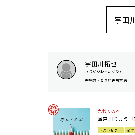
宇田
宇田川拓也
（うだがわ・たくや）
書店員・ときわ書房本店
売れてる本
城戸川りょう「
ベストセラー
愛で