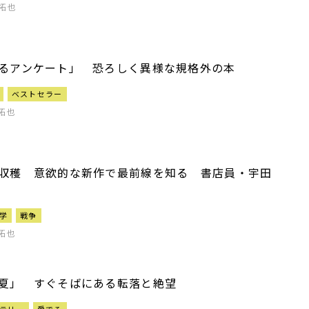
拓也
るアンケート」 恐ろしく異様な規格外の本
ベストセラー
拓也
収穫 意欲的な新作で最前線を知る 書店員・宇田
学
戦争
拓也
夏」 すぐそばにある転落と絶望