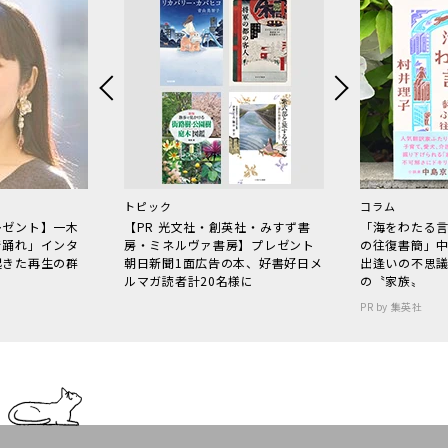
トピック
コラム
レゼント】一木
【PR 光文社・創英社・みすず書
「海をわたる
で踊れ」インタ
房・ミネルヴァ書房】プレゼント
の往復書簡」
起きた再生の群
朝日新聞1面広告の本、好書好日メ
出逢いの不思
ルマガ読者計20名様に
の〝家族〟
PR by 集英社