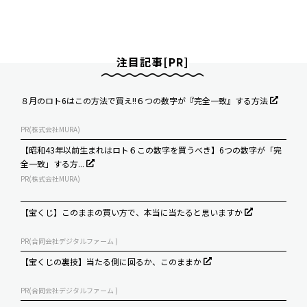
注目記事[PR]
８月のロト6はこの方法で買え!!６つの数字が『完全一致』する方法
PR(株式会社MURA)
【昭和43年以前生まれはロト６この数字を買うべき】6つの数字が「完
全一致」する方...
PR(株式会社MURA)
【宝くじ】このままの買い方で、本当に当たると思いますか
PR(合同会社デジタルファーム )
【宝くじの裏技】当たる側に回るか、このままか
PR(合同会社デジタルファーム )