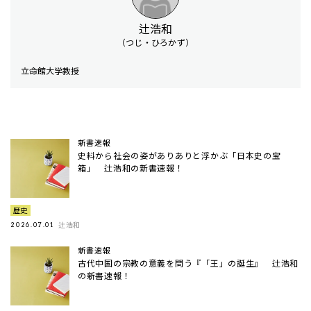
辻浩和
（つじ・ひろかず）
立命館大学教授
新書速報
史料から社会の姿がありありと浮かぶ「日本史の宝
箱」 辻浩和の新書速報！
歴史
辻浩和
2026.07.01
新書速報
古代中国の宗教の意義を問う『「王」の誕生』 辻浩和
の新書速報！