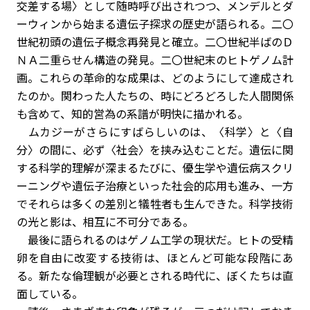
交差する場〉として随時呼び出されつつ、メンデルとダ
ーウィンから始まる遺伝子探求の歴史が語られる。二〇
世紀初頭の遺伝子概念再発見と確立。二〇世紀半ばのＤ
ＮＡ二重らせん構造の発見。二〇世紀末のヒトゲノム計
画。これらの革命的な成果は、どのようにして達成され
たのか。関わった人たちの、時にどろどろした人間関係
も含めて、知的営為の系譜が明快に描かれる。
ムカジーがさらにすばらしいのは、〈科学〉と〈自
分〉の間に、必ず〈社会〉を挟み込むことだ。遺伝に関
する科学的理解が深まるたびに、優生学や遺伝病スクリ
ーニングや遺伝子治療といった社会的応用も進み、一方
でそれらは多くの差別と犠牲者も生んできた。科学技術
の光と影は、相互に不可分である。
最後に語られるのはゲノム工学の現状だ。ヒトの受精
卵を自由に改変する技術は、ほとんど可能な段階にあ
る。新たな倫理観が必要とされる時代に、ぼくたちは直
面している。