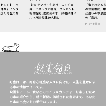
レゼント】一木
【PR 光文社・創英社・みすず書
「海をわたる
で踊れ」インタ
房・ミネルヴァ書房】プレゼント
の往復書簡」
起きた再生の群
朝日新聞1面広告の本、好書好日メ
出逢いの不思
ルマガ読者計20名様に
の〝家族〟
PR by 集英社
好書好日は、好奇心旺盛な人々に向けた、人生を豊かにす
る本の情報サイトです。
映画やアート、食などのライフ＆カルチャーを楽しむため
の本の紹介から、朝日新聞に掲載された書評まで、あなた
と本の出会いをお手伝いします。