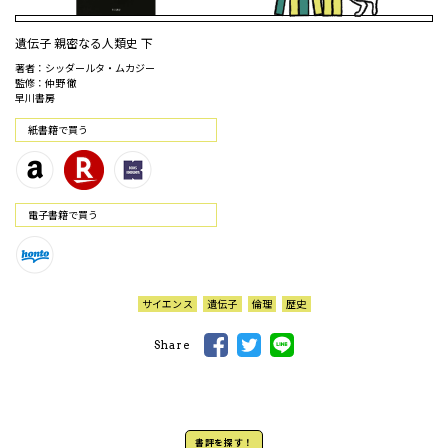
遺伝子 親密なる人類史 下
著者：シッダールタ・ムカジー
監修：仲野 徹
早川書房
紙書籍で買う
電⼦書籍で買う
サイエンス
遺伝子
倫理
歴史
Share
書評を探す！