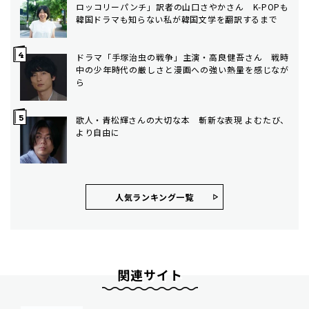
ロッコリーパンチ」訳者の山口さやかさん K-POPも
韓国ドラマも知らない私が韓国文学を翻訳するまで
ドラマ「手塚治虫の戦争」主演・高良健吾さん 戦時
中の少年時代の厳しさと漫画への強い熱量を感じなが
ら
歌人・青松輝さんの大切な本 斬新な表現 よむたび、
より自由に
人気ランキング⼀覧
関連サイト