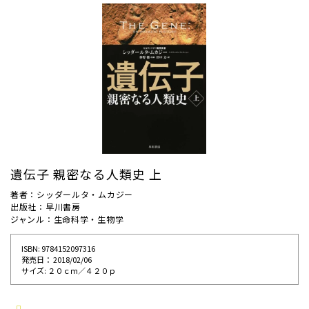
遺伝子 親密なる人類史 上
著者：シッダールタ・ムカジー
出版社：早川書房
ジャンル：生命科学・生物学
ISBN: 9784152097316
発売⽇： 2018/02/06
サイズ: ２０ｃｍ／４２０ｐ