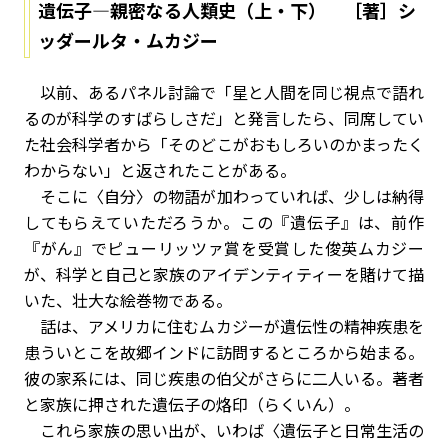
遺伝子―親密なる人類史（上・下） ［著］シ
ッダールタ・ムカジー
以前、あるパネル討論で「星と人間を同じ視点で語れ
るのが科学のすばらしさだ」と発言したら、同席してい
た社会科学者から「そのどこがおもしろいのかまったく
わからない」と返されたことがある。
そこに〈自分〉の物語が加わっていれば、少しは納得
してもらえていただろうか。この『遺伝子』は、前作
『がん』でピューリッツァ賞を受賞した俊英ムカジー
が、科学と自己と家族のアイデンティティーを賭けて描
いた、壮大な絵巻物である。
話は、アメリカに住むムカジーが遺伝性の精神疾患を
患ういとこを故郷インドに訪問するところから始まる。
彼の家系には、同じ疾患の伯父がさらに二人いる。著者
と家族に押された遺伝子の烙印（らくいん）。
これら家族の思い出が、いわば〈遺伝子と日常生活の