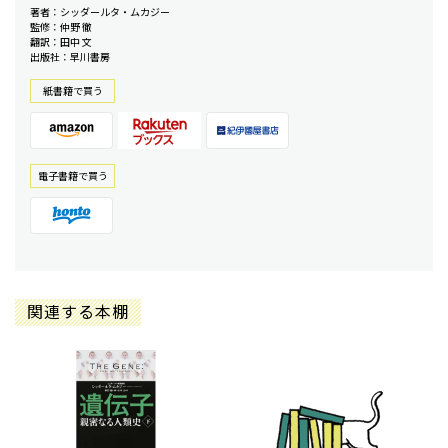
著者：シッダールタ・ムカジー
監修：仲野 徹
翻訳：田中 文
出版社：早川書房
紙書籍で買う
電⼦書籍で買う
関連する本棚