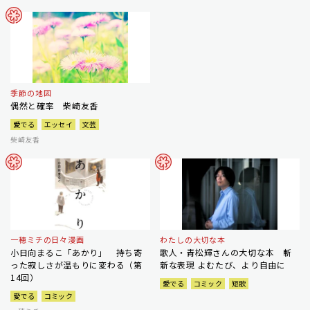
季節の地図
偶然と確率 柴崎友香
愛でる
エッセイ
文芸
柴崎友香
一穂ミチの日々漫画
わたしの大切な本
小日向まるこ「あかり」 持ち寄
歌人・青松輝さんの大切な本 斬
った寂しさが温もりに変わる（第
新な表現 よむたび、より自由に
14回）
愛でる
コミック
短歌
愛でる
コミック