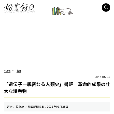
好書好日
HOME
書評
2018.05.25
「遺伝子―親密なる人類史」書評 革命的成果の壮
大な絵巻物
評者： 佐倉統 ／ 朝⽇新聞掲載：2018年03月25日