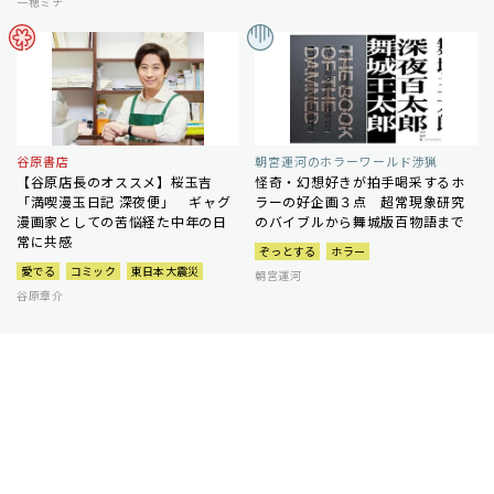
一穂ミチ
谷原書店
朝宮運河のホラーワールド渉猟
【谷原店長のオススメ】桜玉吉
怪奇・幻想好きが拍手喝采するホ
「満喫漫玉日記 深夜便」 ギャグ
ラーの好企画３点 超常現象研究
漫画家としての苦悩経た中年の日
のバイブルから舞城版百物語まで
常に共感
ぞっとする
ホラー
愛でる
コミック
東日本大震災
朝宮運河
谷原章介