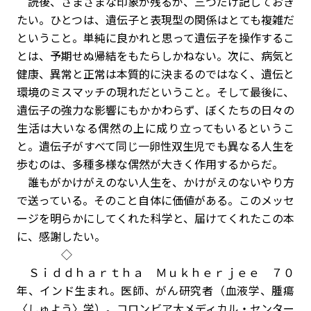
読後、さまざまな印象が残るが、三つだけ記しておき
たい。ひとつは、遺伝子と表現型の関係はとても複雑だ
ということ。単純に良かれと思って遺伝子を操作するこ
とは、予期せぬ帰結をもたらしかねない。次に、病気と
健康、異常と正常は本質的に決まるのではなく、遺伝と
環境のミスマッチの現れだということ。そして最後に、
遺伝子の強力な影響にもかかわらず、ぼくたちの日々の
生活は大いなる偶然の上に成り立ってもいるというこ
と。遺伝子がすべて同じ一卵性双生児でも異なる人生を
歩むのは、多種多様な偶然が大きく作用するからだ。
誰もがかけがえのない人生を、かけがえのないやり方
で送っている。そのこと自体に価値がある。このメッセ
ージを明らかにしてくれた科学と、届けてくれたこの本
に、感謝したい。
◇
Ｓｉｄｄｈａｒｔｈａ Ｍｕｋｈｅｒｊｅｅ ７０
年、インド生まれ。医師、がん研究者（血液学、腫瘍
〈しゅよう〉学）。コロンビア大メディカル・センター