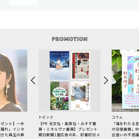
トピック
コラム
レゼント】一木
【PR 光文社・創英社・みすず書
「海をわたる
で踊れ」インタ
房・ミネルヴァ書房】プレゼント
の往復書簡」
起きた再生の群
朝日新聞1面広告の本、好書好日メ
出逢いの不思