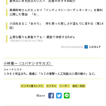
夏休みに本を読みたい人へ 記者のおすすめ紹介
髙嶋政伸さんがエッセイ「インティマシーコーディネーター」を無料
公開した理由 「お...
小日向まるこ「あかり」 持ち寄った寂しさが温もりに変わる（第14
回）
上質な眠りも美髪ケアも！ 銀座で体感するReFa
(PR)ReFa GINZA on CREA
Recommended by
小林雅一（コバヤシマサカズ）
ジャーナリスト
１９６３年生まれ。著書に「ＡＩの衝撃～人工知能は人類の敵か」など。
ビジネス書セレクト
ビジネス
リーダー
自伝・日記
Share