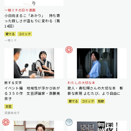
一穂ミチの日々漫画
小日向まるこ「あかり」 持ち寄
った寂しさが温もりに変わる（第
14回）
愛でる
コミック
一穂ミチ
旅する文学
わたしの大切な本
イベント編 地域性が浮かびあが
歌人・青松輝さんの大切な本 斬
る３５０作 文芸評論家・斎藤美
新な表現 よむたび、より自由に
奈子
愛でる
コミック
短歌
文芸
斎藤美奈子