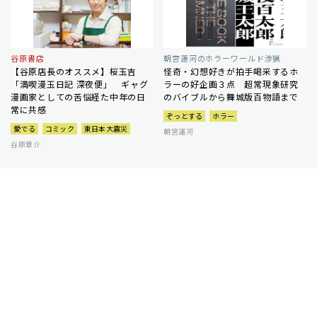
谷原書店
朝宮運河のホラーワールド渉猟
【谷原店長のオススメ】桜玉吉
怪奇・幻想好きが拍手喝采するホ
「満喫漫玉日記 深夜便」 ギャグ
ラーの好企画３点 超常現象研究
漫画家としての苦悩経た中年の日
のバイブルから舞城版百物語まで
常に共感
ぞっとする
ホラー
愛でる
コミック
東日本大震災
朝宮運河
谷原章介