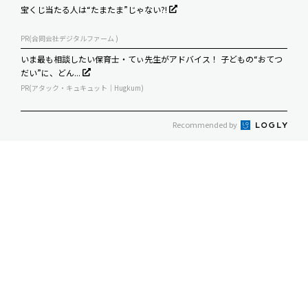
宝くじ当たる人は“たまたま”じゃない?!
PR(合同会社デジタルファーム )
いま最も相談したい保育士・てぃ先生がアドバイス！ 子どもの“おてつ
だい”に、どん...
PR(アタック・キュキュット｜Hugkum)
Recommended by