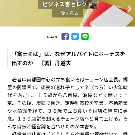
ビジネス書セレクト
一覧を見る
Share
「富士そば」は、なぜアルバイトにボーナスを
出すのか ［著］丹道夫
著者は首都圏中心の立ち食いそばチェーン店会長。郷
里の愛媛県で、後妻の連れ子として辛（つら）い少年時
代を過ごし、１５歳から八百屋、油屋などで働いて上
京。その後、炭鉱で働き、定時制高校を卒業。不動産業
や水商売を経て、３６歳で立ち食いそば店の経営に専
念。１３０店舗を超えるチェーン店へと育て上げる。そ
んな自伝と経営論を合わせたのが本書だ。
経営者の仕事は「どうしたら従業員の意欲が出て、働