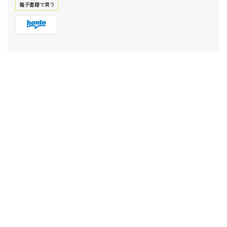
電⼦書籍で買う