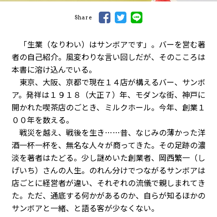
Share
「生業（なりわい）はサンボアです」。バーを営む著
者の自己紹介。風変わりな言い回しだが、そのこころは
本書に溶け込んでいる。
東京、大阪、京都で現在１４店が構えるバー、サンボ
ア。発祥は１９１８（大正７）年、モダンな街、神戸に
開かれた喫茶店のごとき、ミルクホール。今年、創業１
００年を数える。
戦災を越え、戦後を生き……昔、なじみの薄かった洋
酒一杯一杯を、無名な人々が商ってきた。その足跡の濃
淡を著者はたどる。少し謎めいた創業者、岡西繁一（し
げいち）さんの人生。のれん分けでつながるサンボアは
店ごとに経営者が違い、それぞれの流儀で親しまれてき
た。ただ、通底する何かがあるのか、自らが知るほかの
サンボアと一緒、と語る客が少なくない。