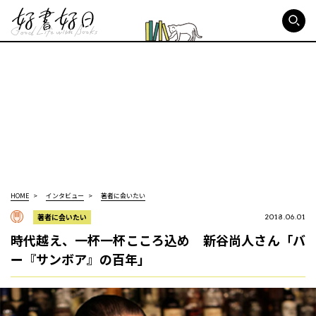
好書好日
HOME
インタビュー
著者に会いたい
著者に会いたい
2018.06.01
時代越え、一杯一杯こころ込め 新谷尚人さん「バ
ー『サンボア』の百年」