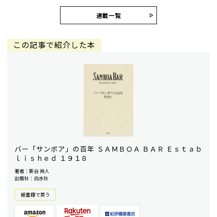
連載一覧
この記事で紹介した本
バー「サンボア」の百年 ＳＡＭＢＯＡ ＢＡＲ Ｅｓｔａｂ
ｌｉｓｈｅｄ １９１８
著者：新谷 尚人
出版社：白水社
紙書籍で買う