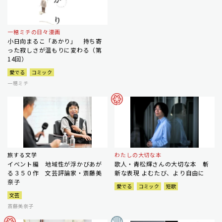
一穂ミチの日々漫画
小日向まるこ「あかり」 持ち寄
った寂しさが温もりに変わる（第
14回）
愛でる
コミック
一穂ミチ
旅する文学
わたしの大切な本
イベント編 地域性が浮かびあが
歌人・青松輝さんの大切な本 斬
る３５０作 文芸評論家・斎藤美
新な表現 よむたび、より自由に
奈子
愛でる
コミック
短歌
文芸
斎藤美奈子