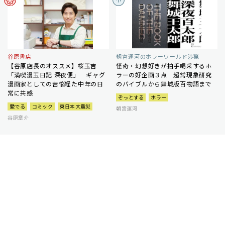
谷原書店
朝宮運河のホラーワールド渉猟
【谷原店長のオススメ】桜玉吉
怪奇・幻想好きが拍手喝采するホ
「満喫漫玉日記 深夜便」 ギャグ
ラーの好企画３点 超常現象研究
漫画家としての苦悩経た中年の日
のバイブルから舞城版百物語まで
常に共感
ぞっとする
ホラー
愛でる
コミック
東日本大震災
朝宮運河
谷原章介