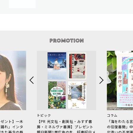
トピック
コラム
レゼント】一木
【PR 光文社・創英社・みすず書
「海をわたる
で踊れ」インタ
房・ミネルヴァ書房】プレゼント
の往復書簡」
起きた再生の群
朝日新聞1面広告の本、好書好日メ
出逢いの不思