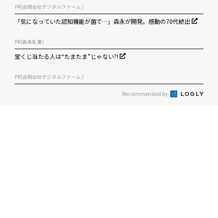
PR(合同会社デジタルファーム )
「気になっていた認知機能が菌で…」森永が開発。感動の70代続出
PR(森永乳業)
宝くじ当たる人は“たまたま”じゃない?!
PR(合同会社デジタルファーム )
Recommended by