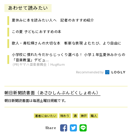
あわせて読みたい
夏休みに本を読みたい人へ 記者のおすすめ紹介
この夏 子どもにおすすめの本
歌人・青松輝さんの大切な本 斬新な表現 よむたび、より自由に
小学校に慣れた今だからじっくり選べる！ 小学１年生夏休みからの
「音楽教室」デビュ...
(PR)ヤマハ音楽振興会｜HugKum
Recommended by
朝日新聞読書面（あさひしんぶんどくしょめん）
朝日新聞読書面は毎週土曜日掲載です。
著者に会いたい
味わう
酒
神戸
職人
Share