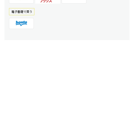
電⼦書籍で買う