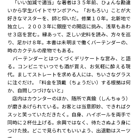
「いい加減で適当」な著者は３５年前、ひょんな勘違
いから学生バイトでサンボアへ。「おもろい」ことが大
好きなマスターを、師と仰いだ。修業１０年。北新地で
独立し、２００３年に銀座での開店に挑み、浅草もあわ
せ３店を営む。縁あって、乏しい史料を読み、方々を巡
り、足かけ８年。本書は未明まで働くバーテンダーの、
時のカクテルの産物でもある。
バーテンダーとはつくづくデリケートな営み、と語
る。コンビニでいつでも酒が買え、お気軽に酔える現
代。ましてストレートを求める人には、ちいさなグラス
に注ぐだけ。「料金を頂戴（ちょうだい）する根拠は何
か、自問しつづけないと」
店内はカウンターのほか、随所で真鍮（しんちゅう）
が磨きあげられている。お客とは当意即妙、できればク
スッと笑っていただきたく。自身、ハイボールを両手で
同時に２杯仕上げる。余興ではなく、待たさぬよう身に
つけた技。どこで見られてもいいよう、出退勤はスーツ