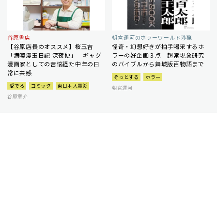
谷原書店
朝宮運河のホラーワールド渉猟
【谷原店長のオススメ】桜玉吉
怪奇・幻想好きが拍手喝采するホ
「満喫漫玉日記 深夜便」 ギャグ
ラーの好企画３点 超常現象研究
漫画家としての苦悩経た中年の日
のバイブルから舞城版百物語まで
常に共感
ぞっとする
ホラー
愛でる
コミック
東日本大震災
朝宮運河
谷原章介