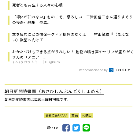
死者とも共生する人々の心根
「得体が知れない」ものこそ、恐ろしい 三津田信三さん選りすぐり
の怪奇小説集「怪異...
本を読むことの快楽―クィア批評のゆくえ 村山敏勝『（見えな
い）欲望へ向けて―─...
おかたづけもできる点がうれしい！ 動物の鳴き声やセリフが盛りだく
さんの「アニア ...
(PR)タカラトミー｜Hugkum
Recommended by
朝日新聞読書面（あさひしんぶんどくしょめん）
朝日新聞読書面は毎週土曜日掲載です。
著者に会いたい
文芸
和歌山
Share