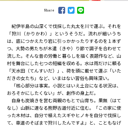
Share
紀伊半島の山深くで伐採した丸太を川で運ぶ。それを
「狩川（かりかわ）」というそうだ。流れが細いうち
は、底につかえたり岩に引っかかったりするのを１本ず
つ、大勢の男たちが木遣（きや）り節で調子を合わせて
流した。そんな昔の労働と暮らしを描く表題作など、山
村を舞台にした七つの短編を収める。水は雨だけに頼る
「天水田（てんすいだ）」、荷を頭に載せて運ぶ「いた
だきの女たち」など、いまはない習俗も興味深い。
「核心部分は事実。小説とはいえ土台になる状況は、
おろそかにしたくない」が、創作の身上だ。
自身も炭焼きを営む両親のもとで山育ち。果無（はて
なし）山脈に連なる熊野古道付近に住む。「この家に使
った木材は、自分で植えたスギやヒノキを自分で伐採し
て、車道のそばまで狩川したんですよ」と、こともなげ