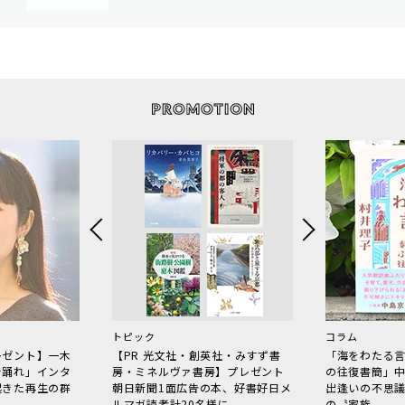
トピック
コラム
レゼント】一木
【PR 光文社・創英社・みすず書
「海をわたる
で踊れ」インタ
房・ミネルヴァ書房】プレゼント
の往復書簡」
起きた再生の群
朝日新聞1面広告の本、好書好日メ
出逢いの不思
ルマガ読者計20名様に
の〝家族〟