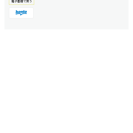
電⼦書籍で買う