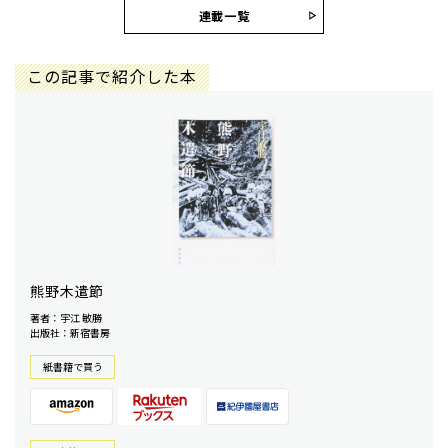
連載一覧
この記事で紹介した本
熊野木遣節
著者：宇江 敏勝
出版社：新宿書房
紙書籍で買う