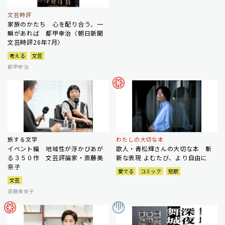
文芸時評
家族のかたち 心を配り合う、一
瞬があれば 都甲幸治〈朝日新聞
文芸時評26年7月〉
考える
文芸
都甲幸治
旅する文学
わたしの大切な本
イベント編 地域性が浮かびあが
歌人・青松輝さんの大切な本 斬
る３５０作 文芸評論家・斎藤美
新な表現 よむたび、より自由に
奈子
愛でる
コミック
短歌
文芸
斎藤美奈子