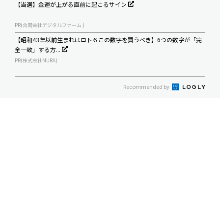
【当選】金運が上がる直前に起こるサイン
PR(合同会社デジタルファーム )
【昭和43年以前生まれはロト６この数字を買うべき】6つの数字が「完
全一致」する方...
PR(株式会社MURA)
Recommended by