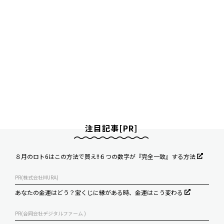
注目記事[PR]
８月のロト6はこの方法で買え!!６つの数字が『完全一致』する方法
PR(株式会社MURA)
あなたの金運はどう？宝くじに縁がある時、金運はこう変わる
PR(合同会社デジタルファーム )