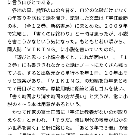
に言う山びとである。
各地の森、熊野の山の今昔を、自分の体験だけでなく
お年寄りを訪ねて話を聞き、記録した文章は『宇江敏勝
の本』（全１２巻、新宿書房）にまとめた。２００９年
で完結し、「書くのは終わり」と一時は思ったが、小説
を書こうかなという気になった。もともと若い頃から、
同人誌「ＶＩＫＩＮＧ」に小説を書いていたのだ。
「遊びと思って小説を書くと、これが面白い」。「１
２巻」にも書ききれなかった話はノートにたくさん残っ
ている。すると出版元から単行本を年１冊、１０年出そ
うと提案があり、「ＶＩＫＩＮＧ」の短編を毎年まとめ
て７冊目がこの本。原稿用紙に鉛筆と消しゴムを使い、
「書く時間より消す時間の方が長い」と笑うが、常に小
説の４〜５本は用意があるという。
かつて作家の富士正晴に「宇江は教養がないのが取り
えやな」と言われ、「そうだ。僕は現代の教養が届かな
い世界を書く」と肝に銘じた。「あと３年で３冊」の後