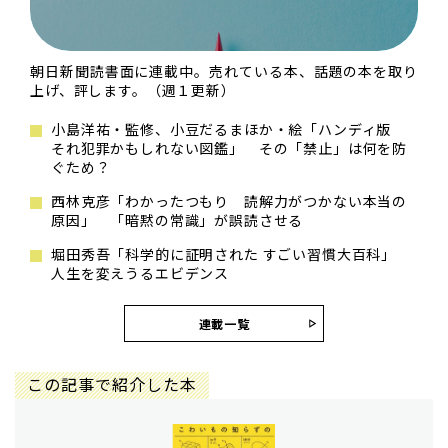
朝日新聞読書面に連載中。売れている本、話題の本を取り
上げ、評します。（週１更新）
小島洋祐・監修、小豆だるまほか・絵「ハンディ版
それ犯罪かもしれない図鑑」 その「禁止」は何を防
ぐため？
西林克彦「わかったつもり 読解力がつかない本当の
原因」 「暗黙の常識」が誤読させる
堀田秀吾「科学的に証明された すごい習慣大百科」
人生を変えうるエビデンス
連載一覧
この記事で紹介した本