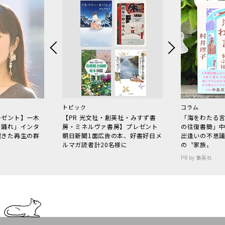
トピック
コラム
レゼント】一木
【PR 光文社・創英社・みすず書
「海をわたる
で踊れ」インタ
房・ミネルヴァ書房】プレゼント
の往復書簡」
起きた再生の群
朝日新聞1面広告の本、好書好日メ
出逢いの不思
ルマガ読者計20名様に
の〝家族〟
PR by 集英社