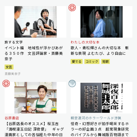
旅する文学
わたしの大切な本
イベント編 地域性が浮かびあが
歌人・青松輝さんの大切な本 斬
る３５０作 文芸評論家・斎藤美
新な表現 よむたび、より自由に
奈子
愛でる
コミック
短歌
文芸
斎藤美奈子
谷原書店
朝宮運河のホラーワールド渉猟
【谷原店長のオススメ】桜玉吉
怪奇・幻想好きが拍手喝采するホ
「満喫漫玉日記 深夜便」 ギャグ
ラーの好企画３点 超常現象研究
漫画家としての苦悩経た中年の日
のバイブルから舞城版百物語まで