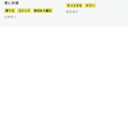
常に共感
ぞっとする
ホラー
愛でる
コミック
東日本大震災
朝宮運河
谷原章介