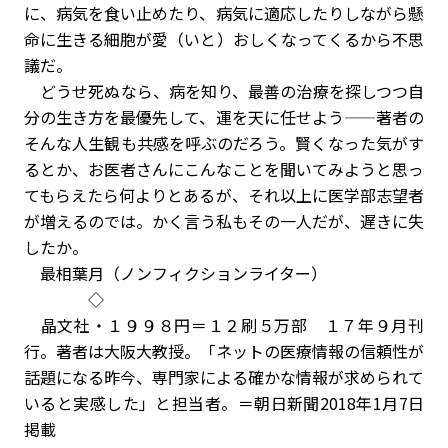
に、病気を食い止めたり、病気に適応したりしながら懸
命に生きる細胞が愛（いと）おしくなってくるから不思
議だ。
どうせ死ぬなら、病を知り、最善の治療を探しつつ自
分の生き方を最優先して、運を天に任せよう——著者の
そんな人生観も共感を呼ぶのだろう。賢くなった気がす
るとか、お医者さんにこんなことを聞いてみようと思っ
てもらえたら何よりとあるが、それ以上に医学部志望者
が増えるのでは。かく言う私もその一人だが、遅きに失
したか。
最相葉月（ノンフィクションライター）
◇
晶文社・１９９８円＝１２刷５万部 １７年９月刊
行。著者は大阪大教授。「ネットの医療情報の信頼性が
話題になる昨今、専門家による確かな情報が求められて
いると実感した」と担当者。＝朝日新聞2018年1月7日
掲載