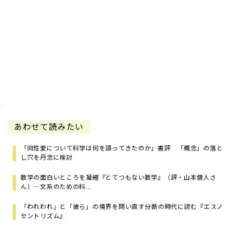
あわせて読みたい
「同性愛について科学は何を語ってきたのか」書評 「概念」の落と
し穴を丹念に検討
数学の面白いところを凝縮『とてつもない数学』（評・山本健人さ
ん）―文系のための科...
「われわれ」と「彼ら」の境界を問い直す――分断の時代に読む『エスノ
セントリズム』