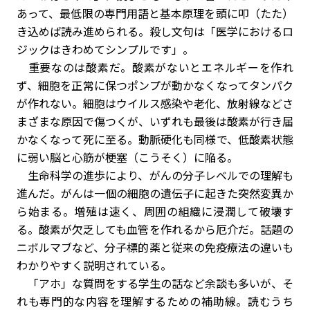
あって、最低限の専門用語と基本原理を頭に叩（たた）
き込めば読み進められる。殺し文句は「医学におけるロ
ジックはきわめてシンプルです」。
重要なのは酸素だ。酸素がないとエネルギーを作れ
ず、細胞を正常に保つポンプが動かなくなってタンパク
が作れない。細胞はウイルス感染や老化、放射線などさ
まざまな原因で傷つくが、いずれも最後は酸素が行き届
かなくなって死に至る。動脈硬化も同様で、低酸素状態
に弱い脳と心筋が梗塞（こうそく）に陥る。
生命科学の進歩により、がんの分子レベルでの理解も
進んだ。がんは一個の細胞の遺伝子に起きた突然変異か
ら始まる。増殖は速く、周囲の組織に浸潤して破壊す
る。酸素が欠乏しても血管を作れるから厄介だ。話題の
ニボルマブなど、分子標的薬と従来の免疫療法の違いも
わかりやすく説明されている。
「アホ」な質問をする学生の話など余談も多いが、そ
れも専門的な内容を理解するための補助線。読むうち