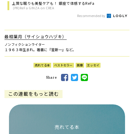
上質な眠りも美髪ケアも！ 銀座で体感するReFa
(PR)ReFa GINZA on CREA
Recommended by
最相葉月（サイショウハヅキ）
ノンフィクションライター
１９６３年生まれ。著書に『星新一』など。
売れてる本
ベストセラー
医療
エッセイ
Share
この連載をもっと読む
売れてる本