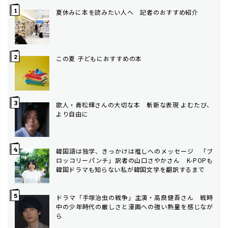
夏休みに本を読みたい人へ 記者のおすすめ紹介
この夏 子どもにおすすめの本
歌人・青松輝さんの大切な本 斬新な表現 よむたび、
より自由に
韓国語は独学、きっかけは推しへのメッセージ 「ブ
ロッコリーパンチ」訳者の山口さやかさん K-POPも
韓国ドラマも知らない私が韓国文学を翻訳するまで
ドラマ「手塚治虫の戦争」主演・高良健吾さん 戦時
中の少年時代の厳しさと漫画への強い熱量を感じなが
ら