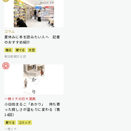
コラム
夏休みに本を読みたい人へ 記者
のおすすめ紹介
贈る
愛でる
文芸
朝日新聞文化部
一穂ミチの日々漫画
小日向まるこ「あかり」 持ち寄
った寂しさが温もりに変わる（第
14回）
愛でる
コミック
一穂ミチ