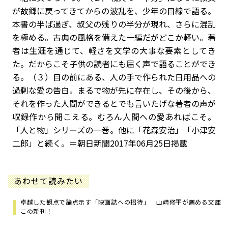
が故郷に戻ってきてからの波乱を、少年の目線で語る。
本書の半ば過ぎ、叔父の残りの半分が現れ、さらに混乱
を極める。古典の風格を備えた一編だがどこか軽い。著
者は生涯を通じて、軽さを文学の大事な要素としてき
た。だからこそ子供の読者にも届く声で語ることができ
る。（３）目の前にある、人の手で作られた日用品への
過剰な愛の告白。まるで物が先に存在し、その後から、
それを作った人間ができるとでも言いたげな著者の声が
収録作から聞こえる。むろん人間への愛あればこそ。
「人と物」シリーズの一巻。他に「花森安治」「小津安
二郎」と続く。
＝朝日新聞2017年06月25日掲載
あわせて読みたい
卓越した観点で論点示す「映画誌への招待」 山﨑修平が薦める文庫
この新刊！