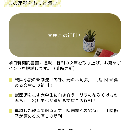
この連載をもっと読む
文庫この新刊！
朝日新聞読書面に連載。新刊の文庫を取り上げ、お薦めポ
イントを解説します。（随時更新）
戦国小説の新潮流「嗚呼、元の木阿弥」 武川佑が薦
める文庫この新刊！
獣医師を志す大学生に向き合う「リラの花咲くけもの
みち」 岩井圭也が薦める文庫この新刊！
卓越した観点で論点示す「映画誌への招待」 山﨑修
平が薦める文庫この新刊！