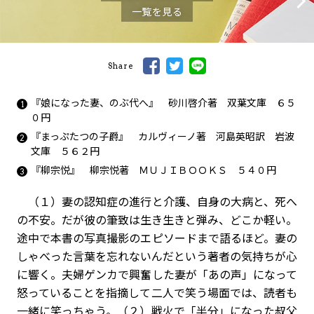
一覧を見る
Share
『娘になった妻、のぶ代へ』 砂川啓介著 双葉文庫 ６５
０円
『まっぷたつの子爵』 カルヴィーノ著 河島英昭訳 岩波
文庫 ５６２円
『柳宗悦』 柳宗悦著 ＭＵＪＩＢＯＯＫＳ ５４０円
（１）妻の認知症の進行と介護、自身の大病と、死へ
の不安。だが彼の筆致は生き生きと弾み、どこか軽い。
途中で本書の写真撮影のエピソードまで語るほど。妻の
しゃべった言葉を忘れないんだという著者の気持ちが心
に響く。夫婦ゲンカで興奮した妻が「あの声」になって
怒っていることを指摘して二人で笑う場面では、読者も
一緒に笑っちゃう。（２）戦火で「半分」になった叔父