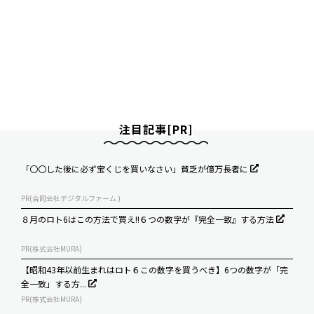
注目記事[PR]
「〇〇した後に必ず宝くじを買いなさい」貧乏が億万長者に
PR(合同会社デジタルファーム )
８月のロト6はこの方法で買え!!６つの数字が『完全一致』する方法
PR(株式会社MURA)
【昭和43年以前生まれはロト６この数字を買うべき】6つの数字が「完
全一致」する方...
PR(株式会社MURA)