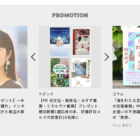
トピック
コラム
レゼント】一木
【PR 光文社・創英社・みすず書
「海をわたる
で踊れ」インタ
房・ミネルヴァ書房】プレゼント
の往復書簡」
起きた再生の群
朝日新聞1面広告の本、好書好日メ
出逢いの不思
ルマガ読者計20名様に
の〝家族〟
PR by 集英社