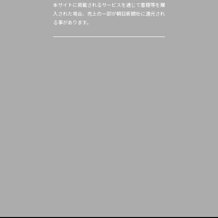
本サイトに掲載されるサービスを通じて書籍等を購
入された場合、売上の一部が朝日新聞社に還元され
る事があります。