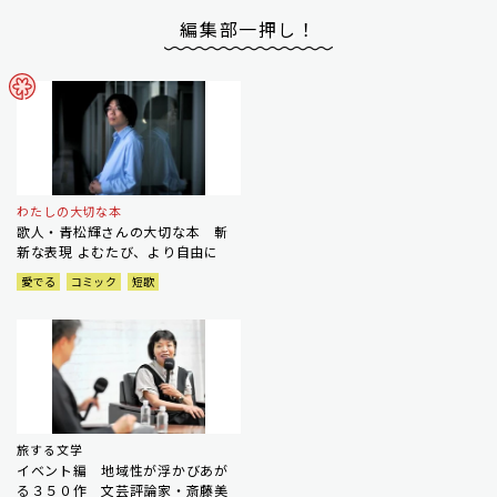
編集部一押し！
わたしの大切な本
歌人・青松輝さんの大切な本 斬
新な表現 よむたび、より自由に
愛でる
コミック
短歌
旅する文学
イベント編 地域性が浮かびあが
る３５０作 文芸評論家・斎藤美