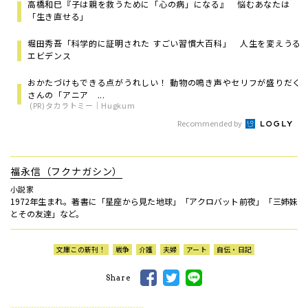
高橋和巳『子は親を救うために「心の病」になる』 悩むあなたは
「生き直せる」
堀田秀吾「科学的に証明された すごい習慣大百科」 人生を変えうる
エビデンス
おかたづけもできる点がうれしい！ 動物の鳴き声やセリフが盛りだく
さんの「アニア ...
(PR)タカラトミー｜Hugkum
Recommended by
福永信（フクナガシン）
小説家
1972年生まれ。著書に「星座から見た地球」「アクロバット前夜」「三姉妹
とその友達」など。
文庫この新刊！
戦争
介護
夫婦
アート
自伝・日記
Share