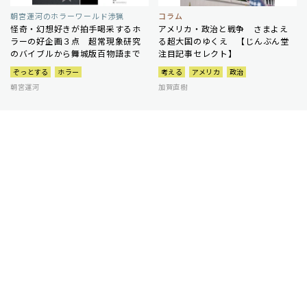
朝宮運河のホラーワールド渉猟
コラム
怪奇・幻想好きが拍手喝采するホ
アメリカ・政治と戦争 さまよえ
ラーの好企画３点 超常現象研究
る超大国のゆくえ 【じんぶん堂
のバイブルから舞城版百物語まで
注目記事セレクト】
ぞっとする
ホラー
考える
アメリカ
政治
朝宮運河
加賀直樹