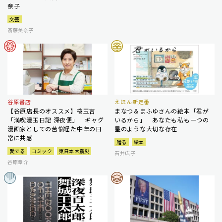
奈子
文芸
斎藤美奈子
谷原書店
えほん新定番
【谷原店長のオススメ】桜玉吉
まなつ＆まふゆさんの絵本「君が
「満喫漫玉日記 深夜便」 ギャグ
いるから」 あなたも私も一つの
漫画家としての苦悩経た中年の日
星のような大切な存在
常に共感
贈る
絵本
愛でる
コミック
東日本大震災
石井広子
谷原章介