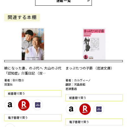
連載一覧
関連する本棚
娘になった妻、のぶ代へ 大山のぶ代
まっぷたつの子爵 （岩波文庫）
「認知症」介護日記 （双…
著者：砂川啓介
著者：カルヴィーノ
双葉社
翻訳：河島英昭
岩波書店
紙書籍で買う
紙書籍で買う
電⼦書籍で買う
電⼦書籍で買う