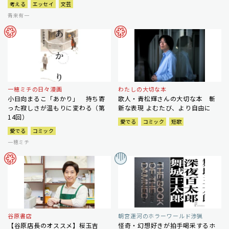
考える
エッセイ
文芸
青来有一
一穂ミチの日々漫画
わたしの大切な本
小日向まるこ「あかり」 持ち寄
歌人・青松輝さんの大切な本 斬
った寂しさが温もりに変わる（第
新な表現 よむたび、より自由に
14回）
愛でる
コミック
短歌
愛でる
コミック
一穂ミチ
谷原書店
朝宮運河のホラーワールド渉猟
【谷原店長のオススメ】桜玉吉
怪奇・幻想好きが拍手喝采するホ