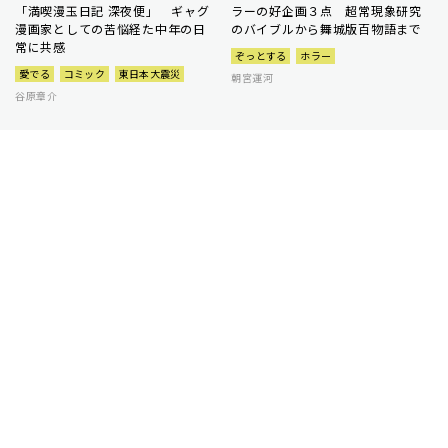
「満喫漫玉日記 深夜便」 ギャグ
ラーの好企画３点 超常現象研究
漫画家としての苦悩経た中年の日
のバイブルから舞城版百物語まで
常に共感
ぞっとする
ホラー
愛でる
コミック
東日本大震災
朝宮運河
谷原章介