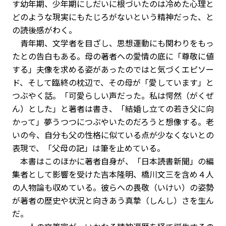
す幼年期、少年期にしだいに根づいたのは冷めた心理と
どのような現実にもたじろがないという精神だった、と
の読後感がわく。
青年期、文学者を目ざし、思想運動にも関わりをもっ
たとの告白もある。母の著者への愛情の底に「尊敬に値
する」夫像を求める姿があったのではと気づくエピソー
ド、そして臨終の枕辺で、その母が「愛しています」と
つぶやく話。「可愛らしい声だった。私は愕然（がくぜ
ん）とした」と著者は書き、「結婚し立ての若き父に向
かって」夢うつつにつぶやいたのだろうと想像する。老
いの今、自分も父の性格に似ている点が少なくないとの
表現で、「父母の記」は筆を止めている。
本書はこのほかに著者自身が、「日本読書新聞」の編
集者として影響を受けた吉本隆明、橋川文三を含め４人
の人物論も収めている。彼らへの畏敬（いけい）の姿勢
が著者の歴史や状況と向きあう真摯（しんし）さを生ん
だ。