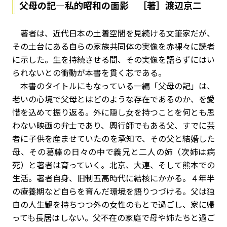
父母の記―私的昭和の面影 ［著］渡辺京二
著者は、近代日本の土着空間を見続ける文筆家だが、
その土台にある自らの家族共同体の実像を赤裸々に読者
に示した。生を持続させる間、その実像を語らずにはい
られないとの衝動が本書を貫く芯である。
本書のタイトルにもなっている一編「父母の記」は、
老いの心境で父母とはどのような存在であるのか、を愛
惜を込めて振り返る。外に隠し女を持つことを何とも思
わない映画の弁士であり、興行師でもある父、すでに芸
者に子供を産ませていたのを承知で、その父と結婚した
母、その葛藤の日々の中で義兄と二人の姉（次姉は病
死）と著者は育っていく。北京、大連、そして熊本での
生活。著者自身、旧制五高時代に結核にかかる。４年半
の療養期など自らを育んだ環境を語りつづける。父は独
自の人生観を持ちつつ外の女性のもとで過ごし、家に帰
っても長居はしない。父不在の家庭で母や姉たちと過ご