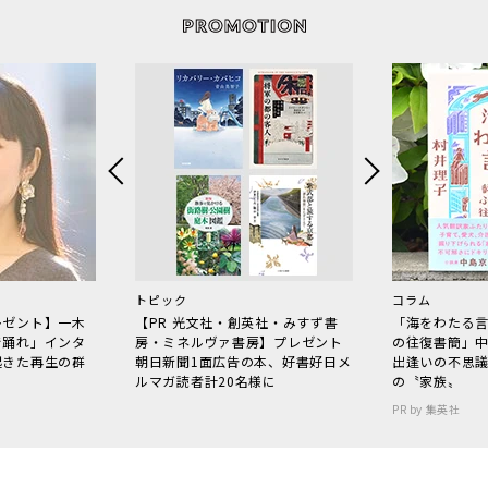
トピック
コラム
レゼント】一木
【PR 光文社・創英社・みすず書
「海をわたる
で踊れ」インタ
房・ミネルヴァ書房】プレゼント
の往復書簡」
起きた再生の群
朝日新聞1面広告の本、好書好日メ
出逢いの不思
ルマガ読者計20名様に
の〝家族〟
PR by 集英社