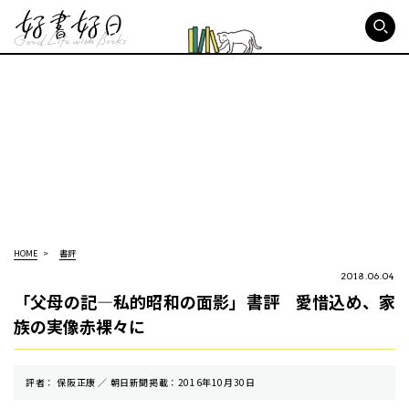
好書好日
HOME
書評
2018.06.04
「父母の記―私的昭和の面影」書評 愛惜込め、家
族の実像赤裸々に
評者： 保阪正康 ／ 朝⽇新聞掲載：2016年10月30日