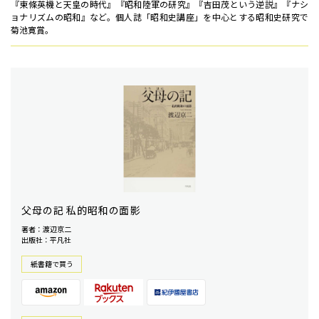
『東條英機と天皇の時代』『昭和陸軍の研究』『吉田茂という逆説』『ナシ
ョナリズムの昭和』など。個人誌「昭和史講座」を中心とする昭和史研究で
菊池寛賞。
父母の記 私的昭和の面影
著者：渡辺京二
出版社：平凡社
紙書籍で買う