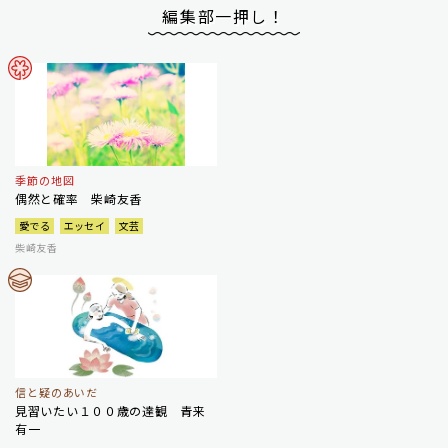
編集部一押し！
季節の地図
偶然と確率 柴崎友香
愛でる
エッセイ
文芸
柴崎友香
信と疑のあいだ
見習いたい１００歳の達観 青来
有一